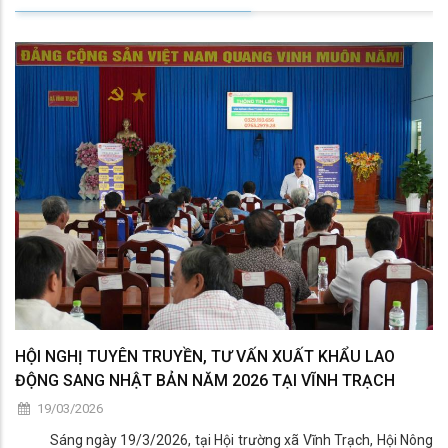
HỘI NGHỊ TUYÊN TRUYỀN, TƯ VẤN XUẤT KHẨU LAO
ĐỘNG SANG NHẬT BẢN NĂM 2026 TẠI VĨNH TRẠCH
19/03/2026
Sáng ngày 19/3/2026, tại Hội trường xã Vĩnh Trạch, Hội Nông