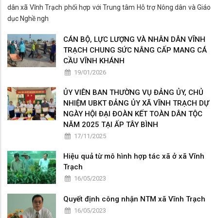
dân xã Vĩnh Trạch phối hợp với Trung tâm Hỗ trợ Nông dân và Giáo
dục Nghề ngh
CÁN BỘ, LỰC LƯỢNG VÀ NHÂN DÂN VĨNH
TRẠCH CHUNG SỨC NÂNG CẤP MANG CÁ
CẦU VĨNH KHÁNH
19/01/2026
ỦY VIÊN BAN THƯỜNG VỤ ĐẢNG ỦY, CHỦ
NHIỆM UBKT ĐẢNG ỦY XÃ VĨNH TRẠCH DỰ
NGÀY HỘI ĐẠI ĐOÀN KẾT TOÀN DÂN TỘC
NĂM 2025 TẠI ẤP TÂY BÌNH
17/11/2025
Hiệu quả từ mô hình hợp tác xã ở xã Vĩnh
Trạch
16/05/2023
Quyết định công nhận NTM xã Vĩnh Trạch
16/05/2023