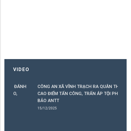
VIDEO
H
CÔNG AN XÃ VĨNH TRẠCH RA QUÂN THỰC HIỆN
X
CAO ĐIỂM TẤN CÔNG, TRẤN ÁP TỘI PHẠM, ĐẢM
L
BẢO ANTT
10
15/12/2025