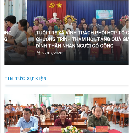
TUỔI TRẺ XÃ VĨNH TRẠCH PHỐI HỢP TỔ CHỨC
CHƯƠNG TRÌNH THĂM HỎI, TẶNG QUÀ GIA
ĐÌNH THÂN NHÂN NGƯỜI CÓ CÔNG
27/07/2026
TIN TỨC SỰ KIỆN