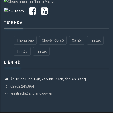
TỪ KHÓA
Thông báo
Chuyển đổi số
Xã hội
Tin tức
Tin tức
Tin tức
LIÊN HỆ
Ấp Trung Bình Tiến, xã Vĩnh Trạch, tỉnh An Giang
02962.245.864
vinhtrach@angiang.gov.vn