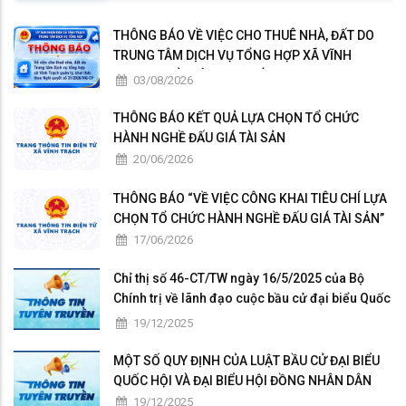
THÔNG BÁO VỀ VIỆC CHO THUÊ NHÀ, ĐẤT DO
TRUNG TÂM DỊCH VỤ TỔNG HỢP XÃ VĨNH
TRẠCH QUẢN LÝ, KHAI THÁC
03/08/2026
THÔNG BÁO KẾT QUẢ LỰA CHỌN TỔ CHỨC
HÀNH NGHỀ ĐẤU GIÁ TÀI SẢN
20/06/2026
THÔNG BÁO “VỀ VIỆC CÔNG KHAI TIÊU CHÍ LỰA
CHỌN TỔ CHỨC HÀNH NGHỀ ĐẤU GIÁ TÀI SẢN”
17/06/2026
Chỉ thị số 46-CT/TW ngày 16/5/2025 của Bộ
Chính trị về lãnh đạo cuộc bầu cử đại biểu Quốc
hội khóa XVI và bầu cử đại biểu HĐND các cấp
19/12/2025
nhiệm kỳ 2026-2031
MỘT SỐ QUY ĐỊNH CỦA LUẬT BẦU CỬ ĐẠI BIỂU
QUỐC HỘI VÀ ĐẠI BIỂU HỘI ĐỒNG NHÂN DÂN
19/12/2025