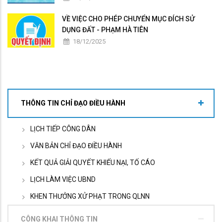
VỀ VIỆC CHO PHÉP CHUYỂN MỤC ĐÍCH SỬ
DỤNG ĐẤT - PHẠM HÀ TIÊN
18/12/2025
THÔNG TIN CHỈ ĐẠO ĐIỀU HÀNH
LỊCH TIẾP CÔNG DÂN
VĂN BẢN CHỈ ĐẠO ĐIỀU HÀNH
KẾT QUẢ GIẢI QUYẾT KHIẾU NẠI, TỐ CÁO
LỊCH LÀM VIỆC UBND
KHEN THƯỞNG XỬ PHẠT TRONG QLNN
CÔNG KHAI THÔNG TIN