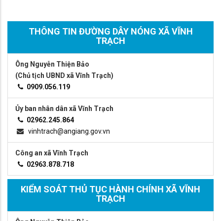
THÔNG TIN ĐƯỜNG DÂY NÓNG XÃ VĨNH
TRẠCH
Ông Nguyễn Thiện Bảo
(Chủ tịch UBND xã Vĩnh Trạch)
0909.056.119
Ủy ban nhân dân xã Vĩnh Trạch
02962.245.864
vinhtrach@angiang.gov.vn
Công an xã Vĩnh Trạch
02963.878.718
KIỂM SOÁT THỦ TỤC HÀNH CHÍNH XÃ VĨNH
TRẠCH