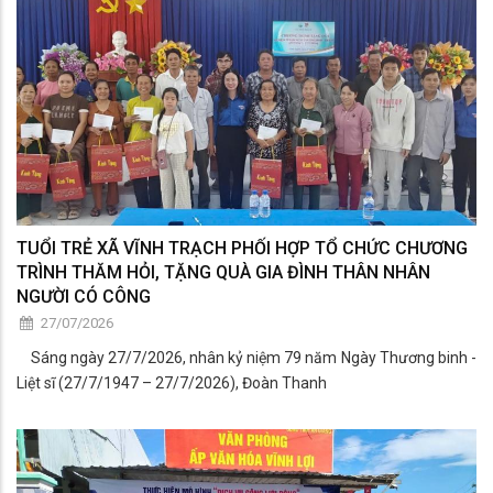
TUỔI TRẺ XÃ VĨNH TRẠCH PHỐI HỢP TỔ CHỨC CHƯƠNG
TRÌNH THĂM HỎI, TẶNG QUÀ GIA ĐÌNH THÂN NHÂN
NGƯỜI CÓ CÔNG
27/07/2026
Sáng ngày 27/7/2026, nhân kỷ niệm 79 năm Ngày Thương binh -
Liệt sĩ (27/7/1947 – 27/7/2026), Đoàn Thanh