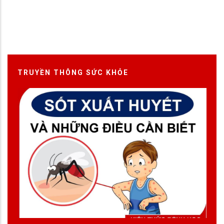
TRUYỀN THÔNG SỨC KHỎE