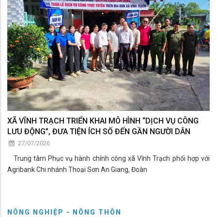
XÃ VĨNH TRẠCH TRIỂN KHAI MÔ HÌNH “DỊCH VỤ CÔNG
LƯU ĐỘNG”, ĐƯA TIỆN ÍCH SỐ ĐẾN GẦN NGƯỜI DÂN
27/07/2026
Trung tâm Phục vụ hành chính công xã Vĩnh Trạch phối hợp với
Agribank Chi nhánh Thoại Sơn An Giang, Đoàn
NÔNG NGHIỆP - NÔNG THÔN