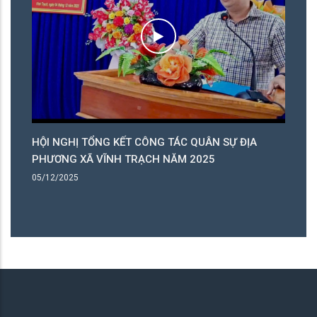
01
HỘI NGHỊ TỔNG KẾT CÔNG TÁC QUÂN SỰ ĐỊA
PHƯƠNG XÃ VĨNH TRẠCH NĂM 2025
05/12/2025