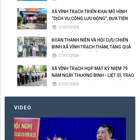
CÔNG
XÃ VĨNH TRẠCH TRIỂN KHAI MÔ HÌNH
“DỊCH VỤ CÔNG LƯU ĐỘNG”, ĐƯA TIỆN
ÍCH SỐ ĐẾN GẦN NGƯỜI DÂN
27/07/2026
ĐOÀN THANH NIÊN VÀ HỘI CỰU CHIẾN
BINH XÃ VĨNH TRẠCH THĂM, TẶNG QUÀ
GIA ĐÌNH NGƯỜI CÓ CÔNG
27/07/2026
XÃ VĨNH TRẠCH HỌP MẶT KỶ NIỆM 79
NĂM NGÀY THƯƠNG BINH - LIỆT SĨ, TRAO
50 PHẦN QUÀ TRI ÂN NGƯỜI CÓ CÔNG
27/07/2026
VIDEO
X
C