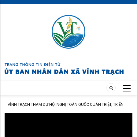
Skip
to
main
content
HAI
VĨNH TRẠCH THAM DỰ HỘI NGHỊ TOÀN QUỐC QUÁN TRIỆT, TRIỂN
KHAI THỰC HIỆN NGHỊ QUYẾT HỘI NGHỊ LẦN THỨ BA BAN CHẤP HÀNH
TRUNG ƯƠNG ĐẢNG KHÓA XIV