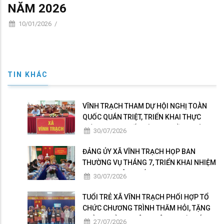
NĂM 2026
10/01/2026
/
TIN KHÁC
VĨNH TRẠCH THAM DỰ HỘI NGHỊ TOÀN
QUỐC QUÁN TRIỆT, TRIỂN KHAI THỰC
HIỆN NGHỊ QUYẾT HỘI NGHỊ LẦN THỨ BA
30/07/2026
BAN CHẤP HÀNH TRUNG ƯƠNG ĐẢNG
KHÓA XIV
ĐẢNG ỦY XÃ VĨNH TRẠCH HỌP BAN
THƯỜNG VỤ THÁNG 7, TRIỂN KHAI NHIỆM
VỤ TRỌNG TÂM THÁNG 8
30/07/2026
TUỔI TRẺ XÃ VĨNH TRẠCH PHỐI HỢP TỔ
CHỨC CHƯƠNG TRÌNH THĂM HỎI, TẶNG
QUÀ GIA ĐÌNH THÂN NHÂN NGƯỜI CÓ
27/07/2026