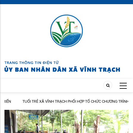
Skip
to
main
content
TUỔI TRẺ XÃ VĨNH TRẠCH PHỐI HỢP TỔ CHỨC CHƯƠNG TRÌNH THĂM
HÀNH
HỎI, TẶNG QUÀ GIA ĐÌNH THÂN NHÂN NGƯỜI CÓ CÔNG