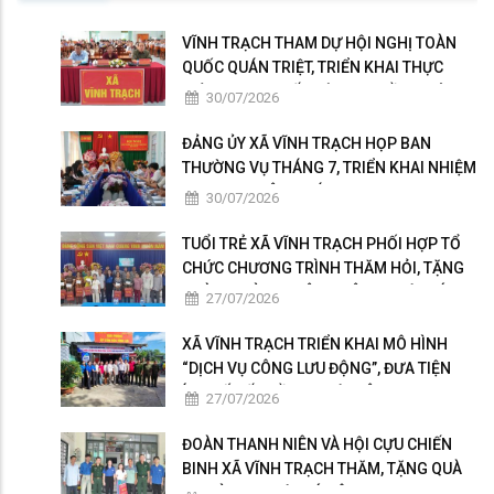
VĨNH TRẠCH THAM DỰ HỘI NGHỊ TOÀN
QUỐC QUÁN TRIỆT, TRIỂN KHAI THỰC
HIỆN NGHỊ QUYẾT HỘI NGHỊ LẦN THỨ BA
30/07/2026
BAN CHẤP HÀNH TRUNG ƯƠNG ĐẢNG
KHÓA XIV
ĐẢNG ỦY XÃ VĨNH TRẠCH HỌP BAN
THƯỜNG VỤ THÁNG 7, TRIỂN KHAI NHIỆM
VỤ TRỌNG TÂM THÁNG 8
30/07/2026
TUỔI TRẺ XÃ VĨNH TRẠCH PHỐI HỢP TỔ
CHỨC CHƯƠNG TRÌNH THĂM HỎI, TẶNG
QUÀ GIA ĐÌNH THÂN NHÂN NGƯỜI CÓ
27/07/2026
CÔNG
XÃ VĨNH TRẠCH TRIỂN KHAI MÔ HÌNH
“DỊCH VỤ CÔNG LƯU ĐỘNG”, ĐƯA TIỆN
ÍCH SỐ ĐẾN GẦN NGƯỜI DÂN
27/07/2026
ĐOÀN THANH NIÊN VÀ HỘI CỰU CHIẾN
BINH XÃ VĨNH TRẠCH THĂM, TẶNG QUÀ
GIA ĐÌNH NGƯỜI CÓ CÔNG