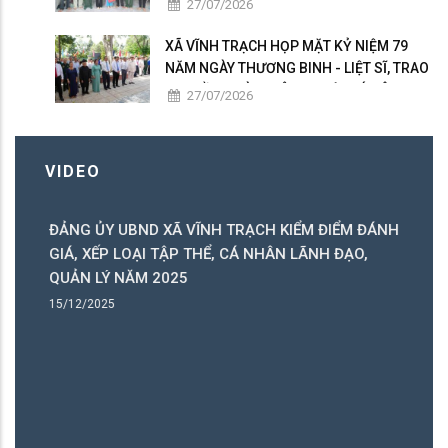
27/07/2026
XÃ VĨNH TRẠCH HỌP MẶT KỶ NIỆM 79
NĂM NGÀY THƯƠNG BINH - LIỆT SĨ, TRAO
50 PHẦN QUÀ TRI ÂN NGƯỜI CÓ CÔNG
27/07/2026
VIDEO
ĐẢNG ỦY UBND XÃ VĨNH TRẠCH KIỂM ĐIỂM ĐÁNH
C
GIÁ, XẾP LOẠI TẬP THỂ, CÁ NHÂN LÃNH ĐẠO,
C
QUẢN LÝ NĂM 2025
B
15/12/2025
15