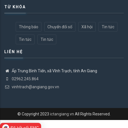
TỪ KHÓA
Thông báo
Chuyển đổi số
Xã hội
Tin tức
Tin tức
Tin tức
LIÊN HỆ
Ấp Trung Bình Tiến, xã Vĩnh Trạch, tỉnh An Giang
02962.245.864
vinhtrach@angiang.gov.vn
© Copyright 2023
ictangiang.vn
All Rights Reserved.
Đã kết nối EMC