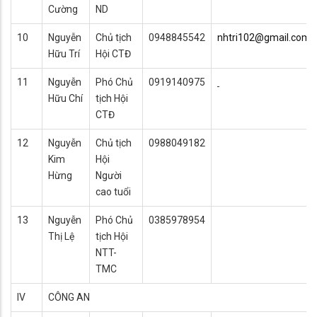
Cường
ND
10
Nguyễn
Chủ tịch
0948845542
nhtri102@gmail.com
Hữu Trí
Hội CTĐ
11
Nguyễn
Phó Chủ
0919140975
Hữu Chí
tịch Hội
CTĐ
12
Nguyễn
Chủ tịch
0988049182
Kim
Hội
Hừng
Người
cao tuổi
13
Nguyễn
Phó Chủ
0385978954
Thị Lệ
tịch Hội
NTT-
TMC
IV
CÔNG AN