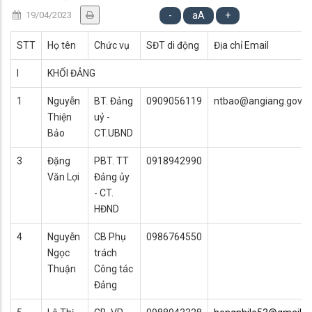
19/04/2023
-
aA
+
STT
Họ tên
Chức vụ
SĐT di động
Địa chỉ Email
I
KHỐI ĐẢNG
1
Nguyễn
BT. Đảng
0909056119
ntbao@angiang.gov.v
Thiện
uỷ -
Bảo
CT.UBND
3
Đặng
PBT. TT
0918942990
Văn Lợi
Đảng ủy
- CT.
HĐND
4
Nguyễn
CB Phụ
0986764550
Ngọc
trách
Thuận
Công tác
Đảng