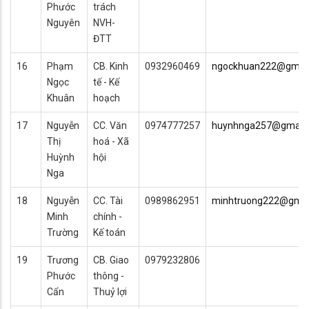
Phước
trách
Nguyên
NVH-
ĐTT
16
Phạm
CB. Kinh
0932960469
ngockhuan222@gmai
Ngọc
tế - Kế
Khuân
hoạch
17
Nguyễn
CC. Văn
0974777257
huynhnga257@gmail
Thị
hoá - Xã
Huỳnh
hội
Nga
18
Nguyễn
CC. Tài
0989862951
minhtruong222@gmai
Minh
chính -
Trường
Kế toán
19
Trương
CB. Giao
0979232806
Phước
thông -
Cẩn
Thuỷ lợi