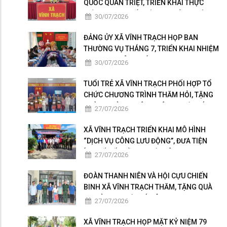
QUỐC QUÁN TRIỆT, TRIỂN KHAI THỰC
HIỆN NGHỊ QUYẾT HỘI NGHỊ LẦN THỨ BA
30/07/2026
BAN CHẤP HÀNH TRUNG ƯƠNG ĐẢNG
KHÓA XIV
ĐẢNG ỦY XÃ VĨNH TRẠCH HỌP BAN
THƯỜNG VỤ THÁNG 7, TRIỂN KHAI NHIỆM
VỤ TRỌNG TÂM THÁNG 8
30/07/2026
TUỔI TRẺ XÃ VĨNH TRẠCH PHỐI HỢP TỔ
CHỨC CHƯƠNG TRÌNH THĂM HỎI, TẶNG
QUÀ GIA ĐÌNH THÂN NHÂN NGƯỜI CÓ
27/07/2026
CÔNG
XÃ VĨNH TRẠCH TRIỂN KHAI MÔ HÌNH
“DỊCH VỤ CÔNG LƯU ĐỘNG”, ĐƯA TIỆN
ÍCH SỐ ĐẾN GẦN NGƯỜI DÂN
27/07/2026
ĐOÀN THANH NIÊN VÀ HỘI CỰU CHIẾN
BINH XÃ VĨNH TRẠCH THĂM, TẶNG QUÀ
GIA ĐÌNH NGƯỜI CÓ CÔNG
27/07/2026
XÃ VĨNH TRẠCH HỌP MẶT KỶ NIỆM 79