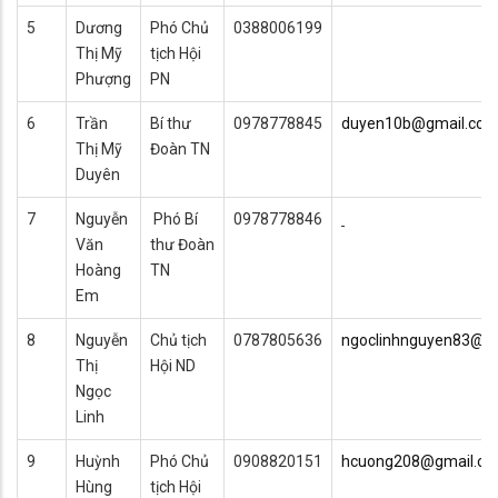
5
Dương
Phó Chủ
0388006199
Thị Mỹ
tịch Hội
Phượng
PN
6
Trần
Bí thư
0978778845
duyen10b@gmail.co
Thị Mỹ
Đoàn TN
Duyên
7
Nguyễn
Phó Bí
0978778846
Văn
thư Đoàn
Hoàng
TN
Em
8
Nguyễn
Chủ tịch
0787805636
ngoclinhnguyen83@g
Thị
Hội ND
Ngọc
Linh
9
Huỳnh
Phó Chủ
0908820151
hcuong208@gmail.c
Hùng
tịch Hội