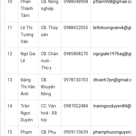
10
Phan
CB. Nông
0988048908
pttam908@gmail.co
Thành
nghiệp
Tâm
11
Lê Thị
CB. Thủy
0988422055
lethituongvanvk@gma
Tường
sản
Vân
12
Ngô Gia
CB. Chăn
0985808270
ngogiale1976ag@gma
Lễ
nuôi -
Thú y
13
Đặng
CB.
0978130703
dtvanh7pn@gmail.co
Thị Vân
Khuyến
Anh
Nông
14
Trần
CC. Văn
0987052484
tranngocduyen84@gm
Ngọc
hoá - Xã
Duyên
hội
15
Phạm
CB. Phụ
0909110639
phamphuocnguyen36