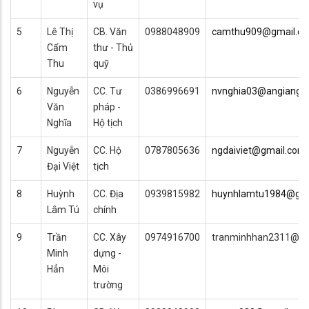
vụ
5
Lê Thị
CB. Văn
0988048909
camthu909@gmail.c
Cẩm
thư - Thủ
Thu
quỹ
6
Nguyễn
CC. Tư
0386996691
nvnghia03@angiang.g
Văn
pháp -
Nghĩa
Hộ tịch
7
Nguyễn
CC. Hộ
0787805636
ngdaiviet@gmail.com
Đại Việt
tịch
8
Huỳnh
CC. Địa
0939815982
huynhlamtu1984@gma
Lâm Tú
chính
9
Trần
CC. Xây
0974916700
tranminhhan2311@gm
Minh
dựng -
Hẳn
Môi
trường