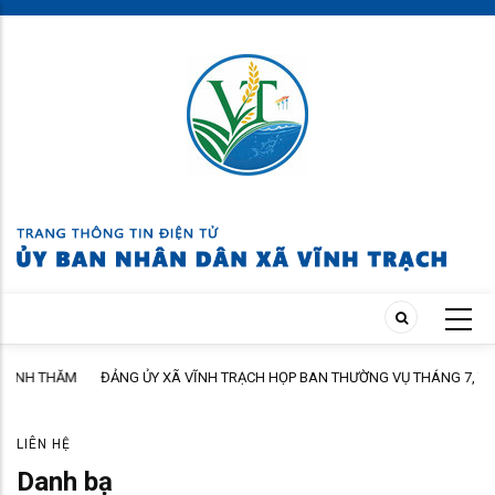
Skip
to
main
content
M
ĐẢNG ỦY XÃ VĨNH TRẠCH HỌP BAN THƯỜNG VỤ THÁNG 7, TRIỂN KHAI
NHIỆM VỤ TRỌNG TÂM THÁNG 8
LIÊN HỆ
Danh bạ