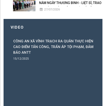
NĂM NGÀY THƯƠNG BINH - LIỆT SĨ, TRAO
50 PHẦN QUÀ TRI ÂN NGƯỜI CÓ CÔNG
27/07/2026
VIDEO
H
CÔNG AN XÃ VĨNH TRẠCH RA QUÂN THỰC HIỆN
X
CAO ĐIỂM TẤN CÔNG, TRẤN ÁP TỘI PHẠM, ĐẢM
L
BẢO ANTT
10
15/12/2025