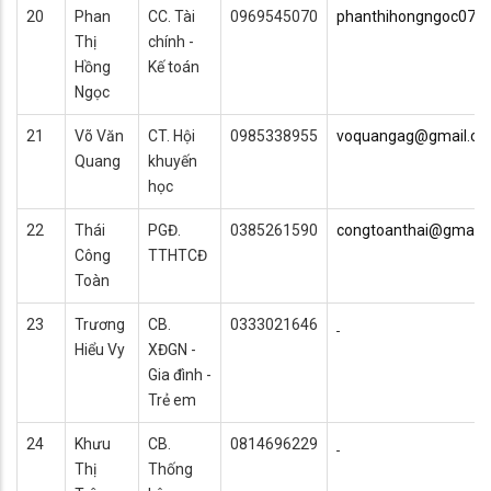
20
Phan
CC. Tài
0969545070
phanthihongngoc071
Thị
chính -
Hồng
Kế toán
Ngọc
21
Võ Văn
CT. Hội
0985338955
voquangag@gmail.c
Quang
khuyến
học
22
Thái
PGĐ.
0385261590
congtoanthai@gmail.
Công
TTHTCĐ
Toàn
23
Trương
CB.
0333021646
Hiểu Vy
XĐGN -
Gia đình -
Trẻ em
24
Khưu
CB.
0814696229
Thị
Thống