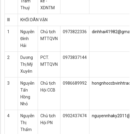
Trâm
kê -
Thuỷ
XDNTM
III
KHỐI DÂN VẬN
1
Nguyễn
Chủ tịch
0973822336
dinhhai41982@gmail
Đình
MTTQVN
Hải
2
Dương
PCT.
0973837144
Thị Mỹ
MTTQVN
Xuyên
3
Nguyễn
Chủ tịch
0986689992
hongnhoccbvinhtrac
Tấn
Hội CCB
Hồng
Nhỏ
4
Nguyễn
Chủ tịch
0902437474
nguyennhaky2011@g
Thị
Hội PN
Thẩm