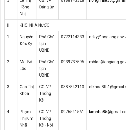
5
Lê Thị
CB. VP
0988943328
hongnhile53@gmail.
Hồng
Đảng ủy
Nhị
II
KHỐI NHÀ NƯỚC
1
Nguyễn
Phó Chủ
0772114333
ndky@angiang.gov.vn
Đức Kỳ
tịch
UBND
2
Mai Bá
Phó Chủ
0939737595
mbloc@angiang.gov.v
Lộc
tịch
UBND
3
Cao Thị
CC. VP -
0387842110
ctkhoa8th1@gmail.c
Khoa
Thống
Kê
4
Phạm
CC. VP-
0976541561
kimnha85@gmail.co
Thị Kim
Thống
Nhã
Kê - Nội