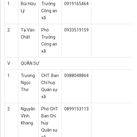
1
Bùi Hữu
Trưởng
0919165464
Lý
Công an
xã
2
Tạ Văn
Phó
0933519159
Chất
Trưởng
Công an
xã
V
QUÂN SỰ
1
Trương
CHT. Ban
0988048864
Ngọc
Chỉ huy
Thơ
Quân sự
xã
2
Nguyễn
Phó CHT.
0899153113
Vĩnh
Ban Chỉ
Khang
huy
Quân sự
xã