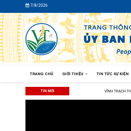
Skip
7/8/2026
to
main
content
MAIN
NAVIGATION
TRANG CHỦ
GIỚI THIỆU
TIN TỨC SỰ KIỆN
TIN MỚI
VĨNH TRẠCH THAM DỰ HỘI NGHỊ 