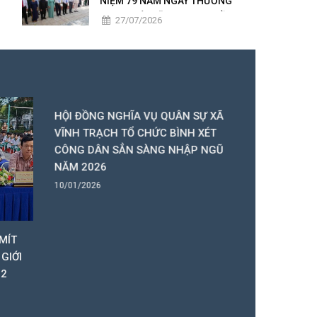
NIỆM 79 NĂM NGÀY THƯƠNG
BINH - LIỆT SĨ, TRAO 50 PHẦN
27/07/2026
QUÀ TRI ÂN NGƯỜI CÓ CÔNG
HỘI ĐỒNG NGHĨA VỤ QUÂN SỰ XÃ
CÔNG AN X
VĨNH TRẠCH TỔ CHỨC BÌNH XÉT
KẾT CÔNG 
CÔNG DÂN SẲN SÀNG NHẬP NGŨ
27/12/2025
NĂM 2026
10/01/2026
MÍT
GIỚI
12