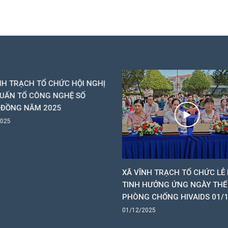
NH TRẠCH TỔ CHỨC HỘI NGHỊ
UẤN TỔ CÔNG NGHỆ SỐ
 ĐỒNG NĂM 2025
2025
XÃ VĨNH TRẠCH TỔ CHỨC LỄ 
TINH HƯỞNG ỨNG NGÀY THẾ 
PHÒNG CHỐNG HIVAIDS 01/
01/12/2025