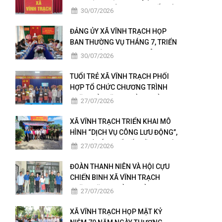
KHAI THỰC HIỆN NGHỊ QUYẾT HỘI
30/07/2026
NGHỊ LẦN THỨ BA BAN CHẤP
HÀNH TRUNG ƯƠNG ĐẢNG KHÓA
ĐẢNG ỦY XÃ VĨNH TRẠCH HỌP
XIV
BAN THƯỜNG VỤ THÁNG 7, TRIỂN
KHAI NHIỆM VỤ TRỌNG TÂM
30/07/2026
THÁNG 8
TUỔI TRẺ XÃ VĨNH TRẠCH PHỐI
HỢP TỔ CHỨC CHƯƠNG TRÌNH
THĂM HỎI, TẶNG QUÀ GIA ĐÌNH
27/07/2026
THÂN NHÂN NGƯỜI CÓ CÔNG
XÃ VĨNH TRẠCH TRIỂN KHAI MÔ
HÌNH “DỊCH VỤ CÔNG LƯU ĐỘNG”,
ĐƯA TIỆN ÍCH SỐ ĐẾN GẦN NGƯỜI
27/07/2026
DÂN
ĐOÀN THANH NIÊN VÀ HỘI CỰU
CHIẾN BINH XÃ VĨNH TRẠCH
THĂM, TẶNG QUÀ GIA ĐÌNH
27/07/2026
NGƯỜI CÓ CÔNG
XÃ VĨNH TRẠCH HỌP MẶT KỶ