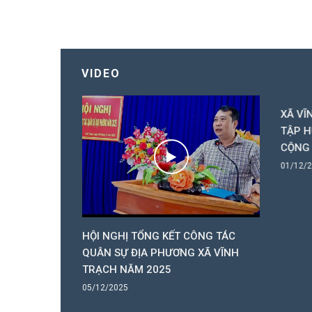
VIDEO
XÃ VĨ
TẬP H
CỘNG
01/12/
Ử TRI XÃ
HỘI NGHỊ TỔNG KẾT CÔNG TÁC
 HỌP CUỐI
QUÂN SỰ ĐỊA PHƯƠNG XÃ VĨNH
TRẠCH NĂM 2025
05/12/2025