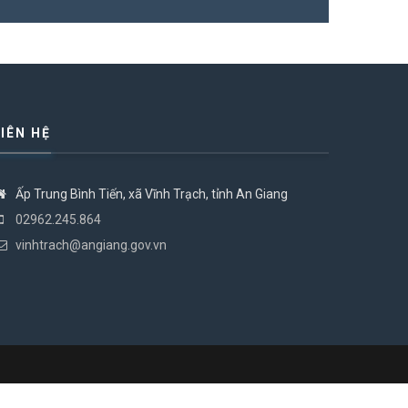
LIÊN HỆ
Ấp Trung Bình Tiến, xã Vĩnh Trạch, tỉnh An Giang
02962.245.864
vinhtrach@angiang.gov.vn