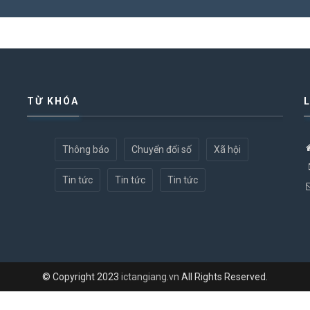
TỪ KHÓA
Thông báo
Chuyển đổi số
Xã hội
Tin tức
Tin tức
Tin tức
© Copyright 2023
ictangiang.vn
All Rights Reserved.