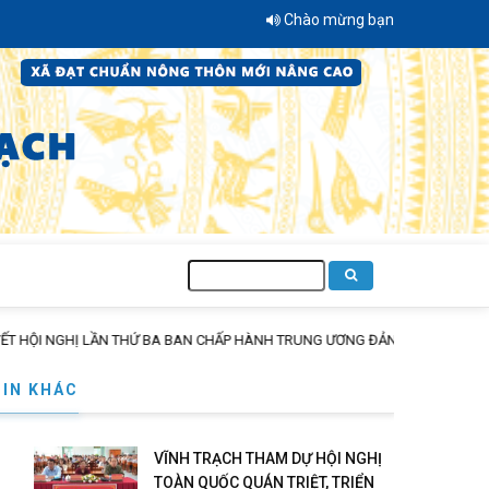
Chào mừng bạn đến với Trang thông 
Tìm
kiếm
N THỨ BA BAN CHẤP HÀNH TRUNG ƯƠNG ĐẢNG KHÓA XIV
TIN KHÁC
VĨNH TRẠCH THAM DỰ HỘI NGHỊ
TOÀN QUỐC QUÁN TRIỆT, TRIỂN