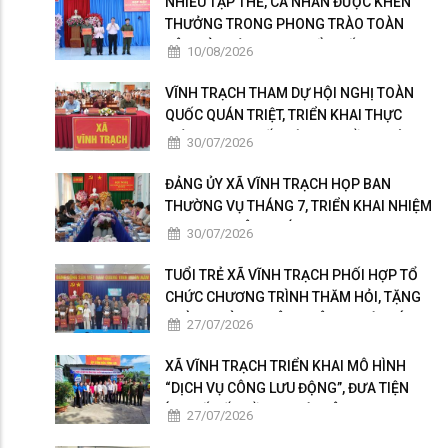
NHIỀU TẬP THỂ, CÁ NHÂN ĐƯỢC KHEN
THƯỞNG TRONG PHONG TRÀO TOÀN
DÂN BẢO VỆ AN NINH TỔ QUỐC
10/08/2026
VĨNH TRẠCH THAM DỰ HỘI NGHỊ TOÀN
QUỐC QUÁN TRIỆT, TRIỂN KHAI THỰC
HIỆN NGHỊ QUYẾT HỘI NGHỊ LẦN THỨ BA
30/07/2026
BAN CHẤP HÀNH TRUNG ƯƠNG ĐẢNG
KHÓA XIV
ĐẢNG ỦY XÃ VĨNH TRẠCH HỌP BAN
THƯỜNG VỤ THÁNG 7, TRIỂN KHAI NHIỆM
VỤ TRỌNG TÂM THÁNG 8
30/07/2026
TUỔI TRẺ XÃ VĨNH TRẠCH PHỐI HỢP TỔ
CHỨC CHƯƠNG TRÌNH THĂM HỎI, TẶNG
QUÀ GIA ĐÌNH THÂN NHÂN NGƯỜI CÓ
27/07/2026
CÔNG
XÃ VĨNH TRẠCH TRIỂN KHAI MÔ HÌNH
“DỊCH VỤ CÔNG LƯU ĐỘNG”, ĐƯA TIỆN
ÍCH SỐ ĐẾN GẦN NGƯỜI DÂN
27/07/2026