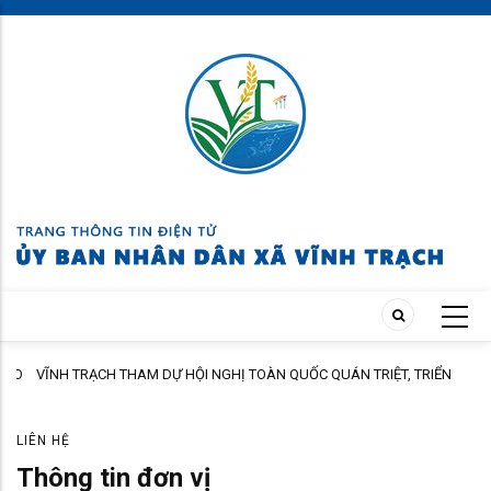
Skip
to
main
content
ÀO
VĨNH TRẠCH THAM DỰ HỘI NGHỊ TOÀN QUỐC QUÁN TRIỆT, TRIỂN
KHAI THỰC HIỆN NGHỊ QUYẾT HỘI NGHỊ LẦN THỨ BA BAN CHẤP HÀNH
TRUNG ƯƠNG ĐẢNG KHÓA XIV
LIÊN HỆ
Thông tin đơn vị