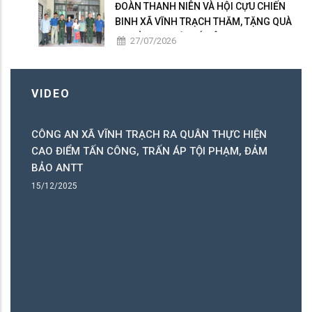
ĐOÀN THANH NIÊN VÀ HỘI CỰU CHIẾN
BINH XÃ VĨNH TRẠCH THĂM, TẶNG QUÀ
GIA ĐÌNH NGƯỜI CÓ CÔNG
27/07/2026
VIDEO
H
CÔNG AN XÃ VĨNH TRẠCH RA QUÂN THỰC HIỆN
X
CAO ĐIỂM TẤN CÔNG, TRẤN ÁP TỘI PHẠM, ĐẢM
L
BẢO ANTT
10
15/12/2025