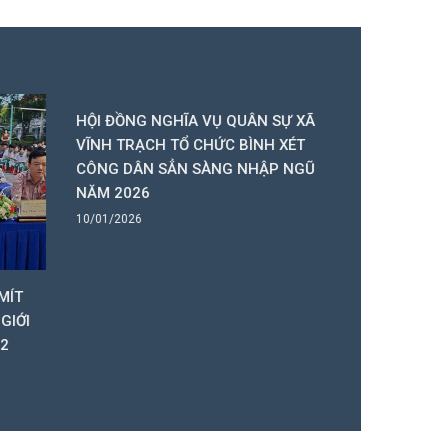
HỘI ĐỒNG NGHĨA VỤ QUÂN SỰ XÃ
CÔNG AN X
VĨNH TRẠCH TỔ CHỨC BÌNH XÉT
KẾT CÔNG 
CÔNG DÂN SẲN SÀNG NHẬP NGŨ
27/12/2025
NĂM 2026
10/01/2026
MÍT
GIỚI
12