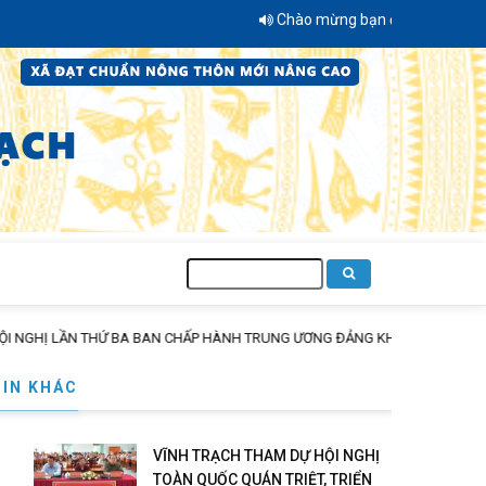
Chào mừng bạn đến với Trang thông tin
Tìm
kiếm
N THỨ BA BAN CHẤP HÀNH TRUNG ƯƠNG ĐẢNG KHÓA XIV
TIN KHÁC
VĨNH TRẠCH THAM DỰ HỘI NGHỊ
TOÀN QUỐC QUÁN TRIỆT, TRIỂN