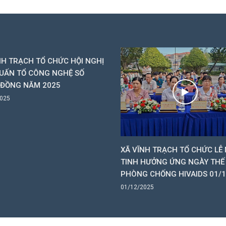
NH TRẠCH TỔ CHỨC HỘI NGHỊ
UẤN TỔ CÔNG NGHỆ SỐ
 ĐỒNG NĂM 2025
2025
XÃ VĨNH TRẠCH TỔ CHỨC LỄ 
TINH HƯỞNG ỨNG NGÀY THẾ 
PHÒNG CHỐNG HIVAIDS 01/
01/12/2025