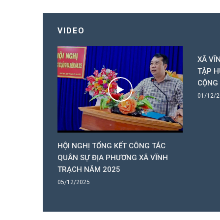
VIDEO
XÃ VĨ
TẬP H
CỘNG
01/12/
Ử TRI XÃ
HỘI NGHỊ TỔNG KẾT CÔNG TÁC
 HỌP CUỐI
QUÂN SỰ ĐỊA PHƯƠNG XÃ VĨNH
TRẠCH NĂM 2025
05/12/2025