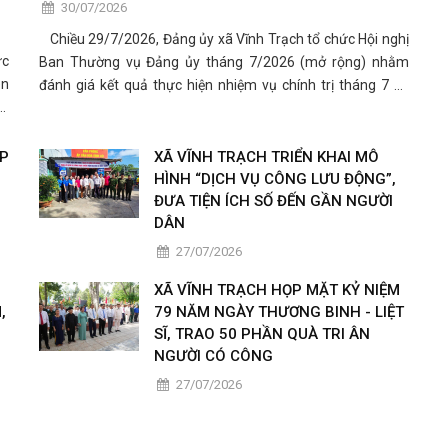
30/07/2026
Chiều 29/7/2026, Đảng ủy xã Vĩnh Trạch tổ chức Hội nghị
ức
Ban Thường vụ Đảng ủy tháng 7/2026 (mở rộng) nhằm
ên
đánh giá kết quả thực hiện nhiệm vụ chính trị tháng 7 và
ết
triển khai phương hướng, nhiệm vụ trọng tâm tháng
óa
8/2026.
ỢP
XÃ VĨNH TRẠCH TRIỂN KHAI MÔ
HÌNH “DỊCH VỤ CÔNG LƯU ĐỘNG”,
ĐƯA TIỆN ÍCH SỐ ĐẾN GẦN NGƯỜI
DÂN
27/07/2026
XÃ VĨNH TRẠCH HỌP MẶT KỶ NIỆM
,
79 NĂM NGÀY THƯƠNG BINH - LIỆT
SĨ, TRAO 50 PHẦN QUÀ TRI ÂN
NGƯỜI CÓ CÔNG
27/07/2026