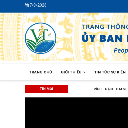
Skip
7/8/2026
to
main
content
MAIN
NAVIGATION
TRANG CHỦ
GIỚI THIỆU
TIN TỨC SỰ KIỆN
TIN MỚI
VĨNH TRẠCH THAM DỰ HỘI NGHỊ 