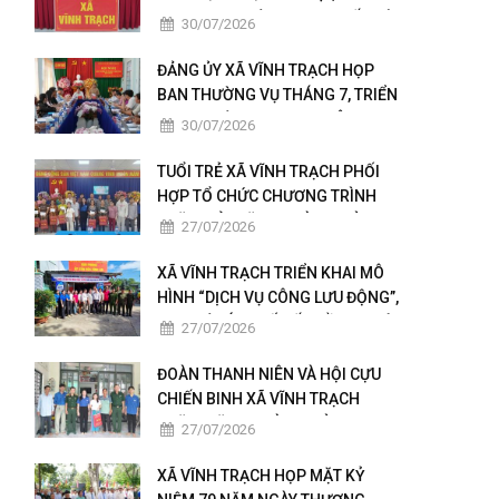
KHAI THỰC HIỆN NGHỊ QUYẾT HỘI
30/07/2026
NGHỊ LẦN THỨ BA BAN CHẤP
HÀNH TRUNG ƯƠNG ĐẢNG KHÓA
ĐẢNG ỦY XÃ VĨNH TRẠCH HỌP
XIV
BAN THƯỜNG VỤ THÁNG 7, TRIỂN
KHAI NHIỆM VỤ TRỌNG TÂM
30/07/2026
THÁNG 8
TUỔI TRẺ XÃ VĨNH TRẠCH PHỐI
HỢP TỔ CHỨC CHƯƠNG TRÌNH
THĂM HỎI, TẶNG QUÀ GIA ĐÌNH
27/07/2026
THÂN NHÂN NGƯỜI CÓ CÔNG
XÃ VĨNH TRẠCH TRIỂN KHAI MÔ
HÌNH “DỊCH VỤ CÔNG LƯU ĐỘNG”,
ĐƯA TIỆN ÍCH SỐ ĐẾN GẦN NGƯỜI
27/07/2026
DÂN
ĐOÀN THANH NIÊN VÀ HỘI CỰU
CHIẾN BINH XÃ VĨNH TRẠCH
THĂM, TẶNG QUÀ GIA ĐÌNH
27/07/2026
NGƯỜI CÓ CÔNG
XÃ VĨNH TRẠCH HỌP MẶT KỶ