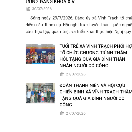
ƯƠNG ĐẢNG KHÓA XIV
30/07/2026
Sáng ngày 29/7/2026, Đảng ủy xã Vĩnh Trạch tổ ch
điểm cầu tham dự Hội nghị trực tuyến toàn quốc nghi
cứu, học tập, quán triệt và triển khai thực hiện Nghị quy
Hội nghị lần thứ ba Ban Chấp hành Trung ương Đảng kh
XIV.
TUỔI TRẺ XÃ VĨNH TRẠCH PHỐI H
TỔ CHỨC CHƯƠNG TRÌNH THĂM
HỎI, TẶNG QUÀ GIA ĐÌNH THÂN
NHÂN NGƯỜI CÓ CÔNG
27/07/2026
ĐOÀN THANH NIÊN VÀ HỘI CỰU
CHIẾN BINH XÃ VĨNH TRẠCH THĂM
TẶNG QUÀ GIA ĐÌNH NGƯỜI CÓ
CÔNG
27/07/2026