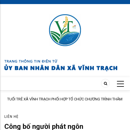
Skip
to
main
content
TUỔI TRẺ XÃ VĨNH TRẠCH PHỐI HỢP TỔ CHỨC CHƯƠNG TRÌNH THĂM
ÀNH
HỎI, TẶNG QUÀ GIA ĐÌNH THÂN NHÂN NGƯỜI CÓ CÔNG
LIÊN HỆ
Công bố người phát ngôn