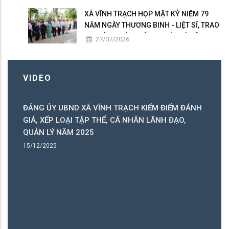
XÃ VĨNH TRẠCH HỌP MẶT KỶ NIỆM 79
NĂM NGÀY THƯƠNG BINH - LIỆT SĨ, TRAO
50 PHẦN QUÀ TRI ÂN NGƯỜI CÓ CÔNG
27/07/2026
VIDEO
ĐẢNG ỦY UBND XÃ VĨNH TRẠCH KIỂM ĐIỂM ĐÁNH
C
GIÁ, XẾP LOẠI TẬP THỂ, CÁ NHÂN LÃNH ĐẠO,
C
QUẢN LÝ NĂM 2025
B
15/12/2025
15