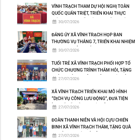
VĨNH TRẠCH THAM DỰ HỘI NGHỊ TOÀN
QUỐC QUÁN TRIỆT, TRIỂN KHAI THỰC
HIỆN NGHỊ QUYẾT HỘI NGHỊ LẦN THỨ BA
30/07/2026
BAN CHẤP HÀNH TRUNG ƯƠNG ĐẢNG
KHÓA XIV
ĐẢNG ỦY XÃ VĨNH TRẠCH HỌP BAN
THƯỜNG VỤ THÁNG 7, TRIỂN KHAI NHIỆM
VỤ TRỌNG TÂM THÁNG 8
30/07/2026
TUỔI TRẺ XÃ VĨNH TRẠCH PHỐI HỢP TỔ
CHỨC CHƯƠNG TRÌNH THĂM HỎI, TẶNG
QUÀ GIA ĐÌNH THÂN NHÂN NGƯỜI CÓ
27/07/2026
CÔNG
XÃ VĨNH TRẠCH TRIỂN KHAI MÔ HÌNH
“DỊCH VỤ CÔNG LƯU ĐỘNG”, ĐƯA TIỆN
ÍCH SỐ ĐẾN GẦN NGƯỜI DÂN
27/07/2026
ĐOÀN THANH NIÊN VÀ HỘI CỰU CHIẾN
BINH XÃ VĨNH TRẠCH THĂM, TẶNG QUÀ
GIA ĐÌNH NGƯỜI CÓ CÔNG
27/07/2026