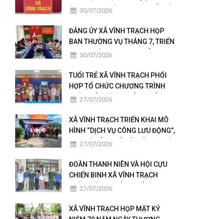
KHAI THỰC HIỆN NGHỊ QUYẾT HỘI
30/07/2026
NGHỊ LẦN THỨ BA BAN CHẤP
HÀNH TRUNG ƯƠNG ĐẢNG KHÓA
ĐẢNG ỦY XÃ VĨNH TRẠCH HỌP
XIV
BAN THƯỜNG VỤ THÁNG 7, TRIỂN
KHAI NHIỆM VỤ TRỌNG TÂM
30/07/2026
THÁNG 8
TUỔI TRẺ XÃ VĨNH TRẠCH PHỐI
HỢP TỔ CHỨC CHƯƠNG TRÌNH
THĂM HỎI, TẶNG QUÀ GIA ĐÌNH
27/07/2026
THÂN NHÂN NGƯỜI CÓ CÔNG
XÃ VĨNH TRẠCH TRIỂN KHAI MÔ
HÌNH “DỊCH VỤ CÔNG LƯU ĐỘNG”,
ĐƯA TIỆN ÍCH SỐ ĐẾN GẦN NGƯỜI
27/07/2026
DÂN
ĐOÀN THANH NIÊN VÀ HỘI CỰU
CHIẾN BINH XÃ VĨNH TRẠCH
THĂM, TẶNG QUÀ GIA ĐÌNH
27/07/2026
NGƯỜI CÓ CÔNG
XÃ VĨNH TRẠCH HỌP MẶT KỶ