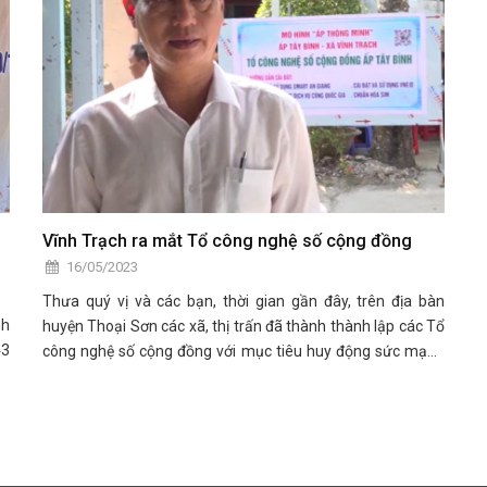
Vĩnh Trạch ra mắt Tổ công nghệ số cộng đồng
16/05/2023
Thưa quý vị và các bạn, thời gian gần đây, trên địa bàn
nh
huyện Thoại Sơn các xã, thị trấn đã thành thành lập các Tổ
43
công nghệ số cộng đồng với mục tiêu huy động sức mạnh
toàn dân, ở gần dân, sát dân, đưa Tổ công nghệ trở thành
cánh tay nối dài của Ban chỉ đạo