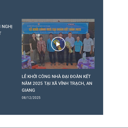
I NGHỊ
T
LỄ KHỞI CÔNG NHÀ ĐẠI ĐOÀN KẾT
HĐND 2 CẤP
NĂM 2025 TẠI XÃ VĨNH TRẠCH, AN
VĨNH TRẠCH
GIANG
NĂM 2025
08/12/2025
05/12/2025