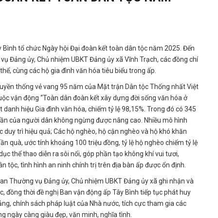
ình tổ chức Ngày hội Đại đoàn kết toàn dân tộc năm 2025. Đến
 vụ Đảng ủy, Chủ nhiệm UBKT Đảng ủy xã Vĩnh Trạch, các đồng chí
hể, cùng các hộ gia đình văn hóa tiêu biểu trong ấp.
ruyền thống vẻ vang 95 năm của Mặt trận Dân tộc Thống nhất Việt
cuộc vận động “Toàn dân đoàn kết xây dựng đời sống văn hóa ở
 danh hiệu Gia đình văn hóa, chiếm tỷ lệ 98,15%. Trong đó có 345
h thần của người dân không ngừng được nâng cao. Nhiều mô hình
ược duy trì hiệu quả; Các hộ nghèo, hộ cận nghèo và hộ khó khăn
n quà, ước tính khoảng 100 triệu đồng, tỷ lệ hộ nghèo chiếm tỷ lệ
c thể thao diễn ra sôi nổi, góp phần tạo không khí vui tươi,
tộc, tình hình an ninh chính trị trên địa bàn ấp được ổn định.
Ban Thường vụ Đảng ủy, Chủ nhiệm UBKT Đảng ủy xã ghi nhận và
, đồng thời đề nghị Ban vận động ấp Tây Bình tiếp tục phát huy
ảng, chính sách pháp luật của Nhà nước, tích cực tham gia các
g ngày càng giàu đẹp, văn minh, nghĩa tình.