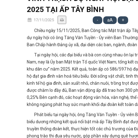
2025 TẠI ẤP TÂY BÌNH
17/11/2025
-
aA
+
Chiều ngày 15/11/2025, Ban Công tác Mặt trận ấp Tây B
dự ngày hội có ông Tăng Văn Tuyền - Ủy viên Ban Thường
Ban Chấp hành Đảng ủy xã, đại diện các ban, ngành, đoàn t
Tại ngày hội, các đại biểu và bà con cùng nhau ôn lại t
Nam, nay là Ủy ban Mặt trận Tổ quốc Việt Nam; tổng kết 
khu dân cư” năm 2025. Kết quả, toàn ấp có 586/597 hộ đạt
hộ đạt gia đình văn hoá tiêu biểu. Đời sống vật chất, tin
kinh tế hộ gia đình, sản xuất nhỏ, chăn nuôi, trồng trọt đ
được chăm lo đầy đủ, Ban vận động ấp đã trao hơn 300 phầ
0,25% Bên cạnh đó, các hoạt động văn hóa, văn nghệ, thể dụ
không ngừng phát huy sức mạnh khối đại đoàn kết toàn dân 
Phát biểu tại ngày hội, ông Tăng Văn Tuyền - Ủy viên 
biểu dương những kết quả nổi bật mà ấp Tây Bình đạt được
truyền thống đoàn kết, thực hiện tốt các chủ trương của Đ
phong trào thi đua yêu nước, góp phần xây dựng quê hươn