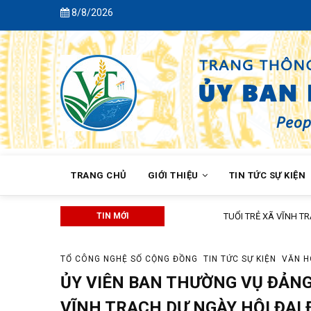
Skip
8/8/2026
to
main
content
MAIN
NAVIGATION
TRANG CHỦ
GIỚI THIỆU
TIN TỨC SỰ KIỆN
KHÓA XIV
TIN MỚI
TUỔI TRẺ XÃ VĨNH TRẠCH PHỐI 
TỔ CÔNG NGHỆ SỐ CỘNG ĐỒNG
TIN TỨC SỰ KIỆN
VĂN 
ỦY VIÊN BAN THƯỜNG VỤ ĐẢNG
VĨNH TRẠCH DỰ NGÀY HỘI ĐẠI