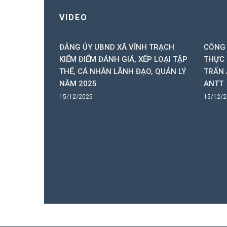
VIDEO
ẠCH TỔNG
ĐẢNG ỦY UBND XÃ VĨNH TRẠCH
CÔNG 
N NĂM 2025
KIỂM ĐIỂM ĐÁNH GIÁ, XẾP LOẠI TẬP
THỰC 
THỂ, CÁ NHÂN LÃNH ĐẠO, QUẢN LÝ
TRẤN 
NĂM 2025
ANTT
15/12/2025
15/12/