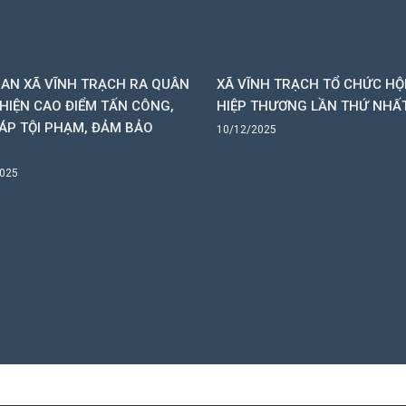
AN XÃ VĨNH TRẠCH RA QUÂN
XÃ VĨNH TRẠCH TỔ CHỨC HỘ
HIỆN CAO ĐIỂM TẤN CÔNG,
HIỆP THƯƠNG LẦN THỨ NHẤ
ÁP TỘI PHẠM, ĐẢM BẢO
10/12/2025
2025