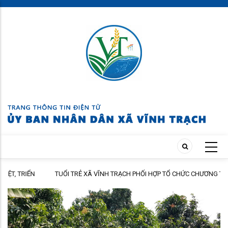
Skip
to
main
content
N
TUỔI TRẺ XÃ VĨNH TRẠCH PHỐI HỢP TỔ CHỨC CHƯƠNG TRÌNH THĂM
 HÀNH
HỎI, TẶNG QUÀ GIA ĐÌNH THÂN NHÂN NGƯỜI CÓ CÔNG