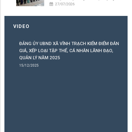
50 PHẦN QUÀ TRI ÂN NGƯỜI CÓ CÔNG
27/07/2026
VIDEO
ĐẢNG ỦY UBND XÃ VĨNH TRẠCH KIỂM ĐIỂM ĐÁNH
C
GIÁ, XẾP LOẠI TẬP THỂ, CÁ NHÂN LÃNH ĐẠO,
C
QUẢN LÝ NĂM 2025
B
15/12/2025
15