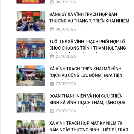
HIỆN NGHỊ QUYẾT HỘI NGHỊ LẦN THỨ BA
30/07/2026
BAN CHẤP HÀNH TRUNG ƯƠNG ĐẢNG
KHÓA XIV
ĐẢNG ỦY XÃ VĨNH TRẠCH HỌP BAN
THƯỜNG VỤ THÁNG 7, TRIỂN KHAI NHIỆM
VỤ TRỌNG TÂM THÁNG 8
30/07/2026
TUỔI TRẺ XÃ VĨNH TRẠCH PHỐI HỢP TỔ
CHỨC CHƯƠNG TRÌNH THĂM HỎI, TẶNG
QUÀ GIA ĐÌNH THÂN NHÂN NGƯỜI CÓ
27/07/2026
CÔNG
XÃ VĨNH TRẠCH TRIỂN KHAI MÔ HÌNH
“DỊCH VỤ CÔNG LƯU ĐỘNG”, ĐƯA TIỆN
ÍCH SỐ ĐẾN GẦN NGƯỜI DÂN
27/07/2026
ĐOÀN THANH NIÊN VÀ HỘI CỰU CHIẾN
BINH XÃ VĨNH TRẠCH THĂM, TẶNG QUÀ
GIA ĐÌNH NGƯỜI CÓ CÔNG
27/07/2026
XÃ VĨNH TRẠCH HỌP MẶT KỶ NIỆM 79
NĂM NGÀY THƯƠNG BINH - LIỆT SĨ, TRAO