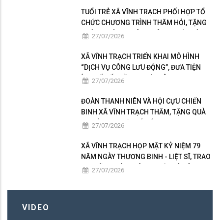
TUỔI TRẺ XÃ VĨNH TRẠCH PHỐI HỢP TỔ
CHỨC CHƯƠNG TRÌNH THĂM HỎI, TẶNG
QUÀ GIA ĐÌNH THÂN NHÂN NGƯỜI CÓ
27/07/2026
CÔNG
XÃ VĨNH TRẠCH TRIỂN KHAI MÔ HÌNH
“DỊCH VỤ CÔNG LƯU ĐỘNG”, ĐƯA TIỆN
ÍCH SỐ ĐẾN GẦN NGƯỜI DÂN
27/07/2026
ĐOÀN THANH NIÊN VÀ HỘI CỰU CHIẾN
BINH XÃ VĨNH TRẠCH THĂM, TẶNG QUÀ
GIA ĐÌNH NGƯỜI CÓ CÔNG
27/07/2026
XÃ VĨNH TRẠCH HỌP MẶT KỶ NIỆM 79
NĂM NGÀY THƯƠNG BINH - LIỆT SĨ, TRAO
50 PHẦN QUÀ TRI ÂN NGƯỜI CÓ CÔNG
27/07/2026
VIDEO