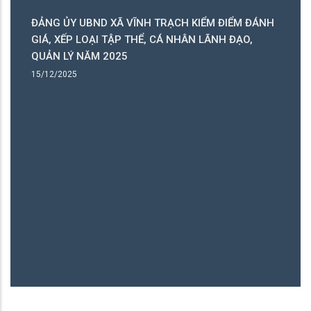
ĐẢNG ỦY UBND XÃ VĨNH TRẠCH KIỂM ĐIỂM ĐÁNH
C
GIÁ, XẾP LOẠI TẬP THỂ, CÁ NHÂN LÃNH ĐẠO,
C
QUẢN LÝ NĂM 2025
B
15/12/2025
15