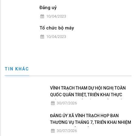
Đảng uỷ
10/04/2023
Tổ chức bộ máy
10/04/2023
TIN KHÁC
VĨNH TRẠCH THAM DỰ HỘI NGHỊ TOÀN
QUỐC QUÁN TRIỆT, TRIỂN KHAI THỰC
HIỆN NGHỊ QUYẾT HỘI NGHỊ LẦN THỨ BA
30/07/2026
BAN CHẤP HÀNH TRUNG ƯƠNG ĐẢNG
KHÓA XIV
ĐẢNG ỦY XÃ VĨNH TRẠCH HỌP BAN
THƯỜNG VỤ THÁNG 7, TRIỂN KHAI NHIỆM
VỤ TRỌNG TÂM THÁNG 8
30/07/2026