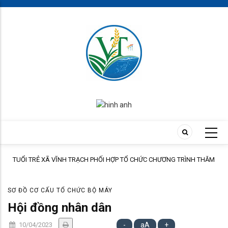
Skip
to
main
content
TUỔI TRẺ XÃ VĨNH TRẠCH PHỐI HỢP TỔ CHỨC CHƯƠNG TRÌNH THĂM
ÀNH
HỎI, TẶNG QUÀ GIA ĐÌNH THÂN NHÂN NGƯỜI CÓ CÔNG
SƠ ĐỒ CƠ CẤU TỔ CHỨC BỘ MÁY
Hội đồng nhân dân
10/04/2023
-
aA
+