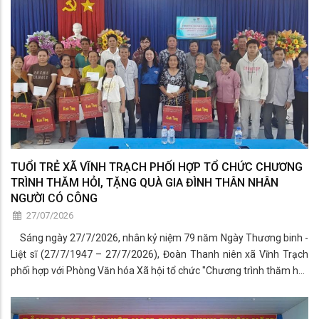
TUỔI TRẺ XÃ VĨNH TRẠCH PHỐI HỢP TỔ CHỨC CHƯƠNG
TRÌNH THĂM HỎI, TẶNG QUÀ GIA ĐÌNH THÂN NHÂN
NGƯỜI CÓ CÔNG
27/07/2026
Sáng ngày 27/7/2026, nhân kỷ niệm 79 năm Ngày Thương binh -
Liệt sĩ (27/7/1947 – 27/7/2026), Đoàn Thanh niên xã Vĩnh Trạch
phối hợp với Phòng Văn hóa Xã hội tổ chức "Chương trình thăm hỏi,
tặng quà gia đình thân nhân người có công" trên địa bàn xã. Đây là
hoạt động thiết thực nhằm bày tỏ lòng biết ơn sâu sắc đối với