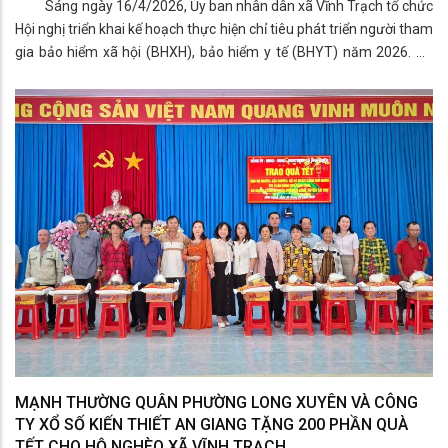
Sáng ngày 16/4/2026, Ủy ban nhân dân xã Vĩnh Trạch tổ chức
Hội nghị triển khai kế hoạch thực hiện chỉ tiêu phát triển người tham
gia bảo hiểm xã hội (BHXH), bảo hiểm y tế (BHYT) năm 2026. Bà
Trần Thị Phong Lan – Phó Bí thư Thường trực Đảng ủy xã; Ông
Phạm Văn Lập – Ủy viên Ban Thường vụ Đảng ủy, Phó Chủ tịch
UBND xã; Bà Thạch Thị Khánh Ngọc – Phó Giám đốc BHXH Cơ sở
Long Xuyên, cùng lãnh đạo các ban, ngành, đoàn thể, đại diện các
ấp, trường học và đại diện Công ty TNHH Khải Phong tham dự.
MẠNH THƯỜNG QUÂN PHƯỜNG LONG XUYÊN VÀ CÔNG
TY XỔ SỐ KIẾN THIẾT AN GIANG TẶNG 200 PHẦN QUÀ
TẾT CHO HỘ NGHÈO XÃ VĨNH TRẠCH