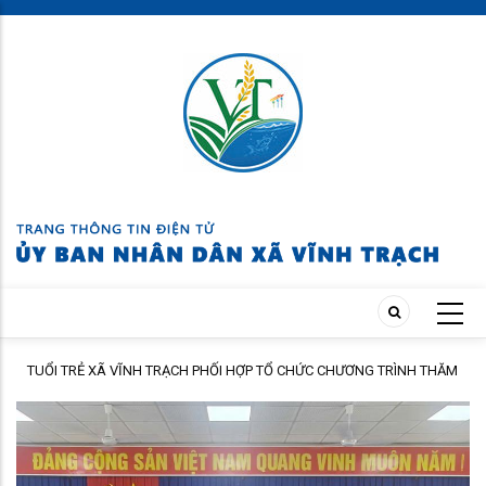
Skip
to
main
content
TUỔI TRẺ XÃ VĨNH TRẠCH PHỐI HỢP TỔ CHỨC CHƯƠNG TRÌNH THĂM
ÀNH
HỎI, TẶNG QUÀ GIA ĐÌNH THÂN NHÂN NGƯỜI CÓ CÔNG