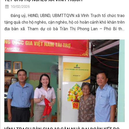
10/02/2026
Đảng uỷ, HĐND, UBND, UBMTTQVN xã Vĩnh Trạch tổ chức trao
tặng quà cho hộ nghèo, cận nghèo, hộ có hoàn cảnh khó khăn trên
địa bàn xã. Tham dự có bà Trần Thị Phong Lan – Phó Bí thư
Thường trực Đảng uỷ xã; ông Phạm Văn Lập – Uỷ viên Ban Thường
vụ Đảng uỷ, Phó Chủ tịch UBND xã; ông Võ Phương Đông – Uỷ viên
Ban Chấp hành Đảng bộ, Phó Chủ tịch HĐND xã và các mạnh
thường quân.