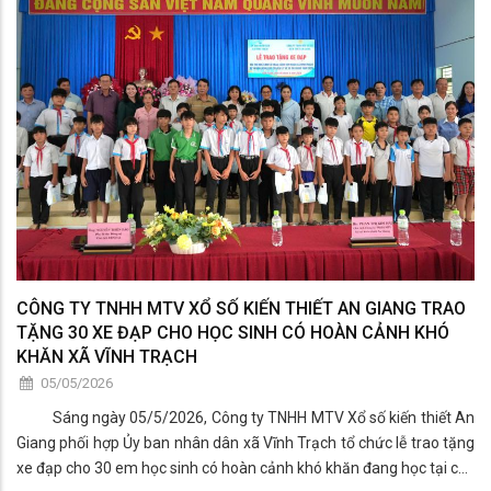
những cống hiến, hy sinh to lớn của các thế hệ cha anh vì sự nghiệp
đấu tranh giải phóng dân tộc, bảo vệ và xây dựng Tổ quốc.
CÔNG TY TNHH MTV XỔ SỐ KIẾN THIẾT AN GIANG TRAO
TẶNG 30 XE ĐẠP CHO HỌC SINH CÓ HOÀN CẢNH KHÓ
KHĂN XÃ VĨNH TRẠCH
05/05/2026
Sáng ngày 05/5/2026, Công ty TNHH MTV Xổ số kiến thiết An
Giang phối hợp Ủy ban nhân dân xã Vĩnh Trạch tổ chức lễ trao tặng
xe đạp cho 30 em học sinh có hoàn cảnh khó khăn đang học tại các