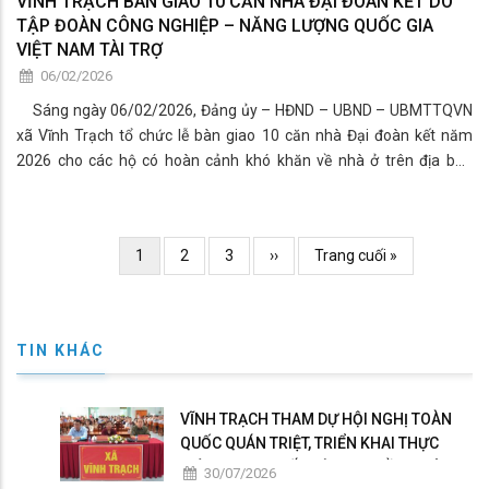
VĨNH TRẠCH BÀN GIAO 10 CĂN NHÀ ĐẠI ĐOÀN KẾT DO
TẬP ĐOÀN CÔNG NGHIỆP – NĂNG LƯỢNG QUỐC GIA
VIỆT NAM TÀI TRỢ
06/02/2026
Sáng ngày 06/02/2026, Đảng ủy – HĐND – UBND – UBMTTQVN
xã Vĩnh Trạch tổ chức lễ bàn giao 10 căn nhà Đại đoàn kết năm
2026 cho các hộ có hoàn cảnh khó khăn về nhà ở trên địa bàn
xã. Ông Phạm Văn Lập – Ủy viên Ban Thường vụ Đảng ủy, Phó Chủ
tịch UBND xã Vĩnh Trạch; Ông Võ Phương Đông – Ủy viên Ban Chấp
hành Đảng bộ, Phó Chủ tịch HĐND xã, cùng đại diện các ban, ngành,
Pagination
Current
1
Page
2
Page
3
Trang
››
Trang
Trang cuối »
đoàn thể xã và ban ấp tham dự.
page
kế
cuối
TIN KHÁC
VĨNH TRẠCH THAM DỰ HỘI NGHỊ TOÀN
QUỐC QUÁN TRIỆT, TRIỂN KHAI THỰC
HIỆN NGHỊ QUYẾT HỘI NGHỊ LẦN THỨ BA
30/07/2026