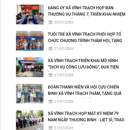
BAN CHẤP HÀNH TRUNG ƯƠNG ĐẢNG
KHÓA XIV
ĐẢNG ỦY XÃ VĨNH TRẠCH HỌP BAN
THƯỜNG VỤ THÁNG 7, TRIỂN KHAI NHIỆM
VỤ TRỌNG TÂM THÁNG 8
30/07/2026
TUỔI TRẺ XÃ VĨNH TRẠCH PHỐI HỢP TỔ
CHỨC CHƯƠNG TRÌNH THĂM HỎI, TẶNG
QUÀ GIA ĐÌNH THÂN NHÂN NGƯỜI CÓ
27/07/2026
CÔNG
XÃ VĨNH TRẠCH TRIỂN KHAI MÔ HÌNH
“DỊCH VỤ CÔNG LƯU ĐỘNG”, ĐƯA TIỆN
ÍCH SỐ ĐẾN GẦN NGƯỜI DÂN
27/07/2026
ĐOÀN THANH NIÊN VÀ HỘI CỰU CHIẾN
BINH XÃ VĨNH TRẠCH THĂM, TẶNG QUÀ
GIA ĐÌNH NGƯỜI CÓ CÔNG
27/07/2026
XÃ VĨNH TRẠCH HỌP MẶT KỶ NIỆM 79
NĂM NGÀY THƯƠNG BINH - LIỆT SĨ, TRAO
50 PHẦN QUÀ TRI ÂN NGƯỜI CÓ CÔNG
27/07/2026