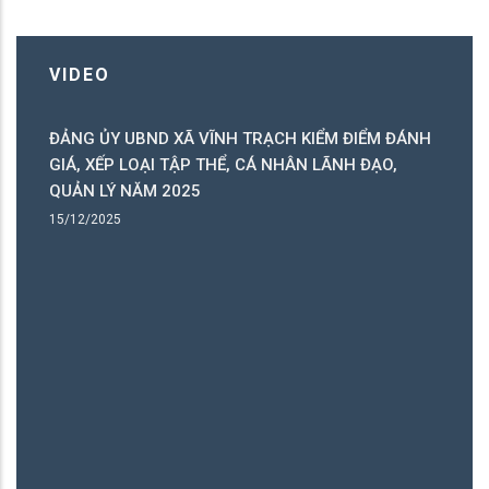
VIDEO
ĐẢNG ỦY UBND XÃ VĨNH TRẠCH KIỂM ĐIỂM ĐÁNH
C
GIÁ, XẾP LOẠI TẬP THỂ, CÁ NHÂN LÃNH ĐẠO,
C
QUẢN LÝ NĂM 2025
B
15/12/2025
15