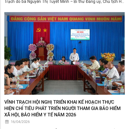
Trạch do bà Nguyễn Thị Tuyết Minh – Bí thư Đảng uỷ, Chủ tịch Hội
đồng nhân dân xã làm Trưởng đoàn đã đến thăm hỏi, động viên và
trao tiền hỗ trợ cho các gia đình bị thiệt hại do mưa, giông trên địa
bàn. Tham gia cùng đoàn có bà Trần Thị Phong Lan – Phó Bí thư
Thường trực Đảng uỷ xã; ông Phạm Văn Lập – Uỷ viên Ban Thường
vụ Đảng uỷ, Phó Chủ tịch Uỷ ban nhân dân xã; bà Trần Thị Thanh
Trúc – Uỷ viên Ban Thường vụ Đảng uỷ, Chủ tịch Ủy ban Mặt trận
Tổ quốc Việt Nam x
VĨNH TRẠCH HỘI NGHỊ TRIỂN KHAI KẾ HOẠCH THỰC
HIỆN CHỈ TIÊU PHÁT TRIỂN NGƯỜI THAM GIA BẢO HIỂM
XÃ HỘI, BẢO HIỂM Y TẾ NĂM 2026
16/04/2026