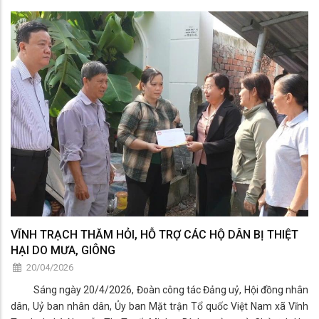
trường Tiểu học và THCS trên địa bàn xã. Bà Phan Thị Kim Hai –
Chủ tịch Công ty TNHH MTV Xổ số kiến thiết An Giang; Ông Nguyễn
Thiện Bảo – Phó Bí thư Đảng ủy, Chủ tịch UBND xã; Ông Phạm Văn
Lập – Ủy viên Ban Thường vụ Đảng ủy, Phó Chủ tịch UBND xã; Bà
Trần Thị Thanh Trúc – Ủy viên Ban Thường vụ Đảng ủy, Chủ tịch Ủy
ban MTTQ Việt Nam xã, cùng đại diện các ban, ngành, đoàn thể,
giáo viên và các em
VĨNH TRẠCH THĂM HỎI, HỖ TRỢ CÁC HỘ DÂN BỊ THIỆT
HẠI DO MƯA, GIÔNG
20/04/2026
Sáng ngày 20/4/2026, Đoàn công tác Đảng uỷ, Hội đồng nhân
dân, Uỷ ban nhân dân, Ủy ban Mặt trận Tổ quốc Việt Nam xã Vĩnh