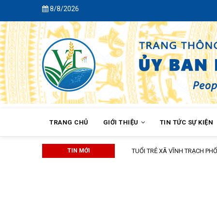
Skip
8/8/2026
to
main
content
MAIN
NAVIGATION
TRANG CHỦ
GIỚI THIỆU
TIN TỨC SỰ KIỆN
KHÓA XIV
TIN MỚI
TUỔI TRẺ XÃ VĨNH TRẠCH PHỐI 