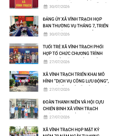
KHAI THỰC HIỆN NGHỊ QUYẾT HỘI
30/07/2026
NGHỊ LẦN THỨ BA BAN CHẤP
HÀNH TRUNG ƯƠNG ĐẢNG KHÓA
ĐẢNG ỦY XÃ VĨNH TRẠCH HỌP
XIV
BAN THƯỜNG VỤ THÁNG 7, TRIỂN
KHAI NHIỆM VỤ TRỌNG TÂM
30/07/2026
THÁNG 8
TUỔI TRẺ XÃ VĨNH TRẠCH PHỐI
HỢP TỔ CHỨC CHƯƠNG TRÌNH
THĂM HỎI, TẶNG QUÀ GIA ĐÌNH
27/07/2026
THÂN NHÂN NGƯỜI CÓ CÔNG
XÃ VĨNH TRẠCH TRIỂN KHAI MÔ
HÌNH “DỊCH VỤ CÔNG LƯU ĐỘNG”,
ĐƯA TIỆN ÍCH SỐ ĐẾN GẦN NGƯỜI
27/07/2026
DÂN
ĐOÀN THANH NIÊN VÀ HỘI CỰU
CHIẾN BINH XÃ VĨNH TRẠCH
THĂM, TẶNG QUÀ GIA ĐÌNH
27/07/2026
NGƯỜI CÓ CÔNG
XÃ VĨNH TRẠCH HỌP MẶT KỶ