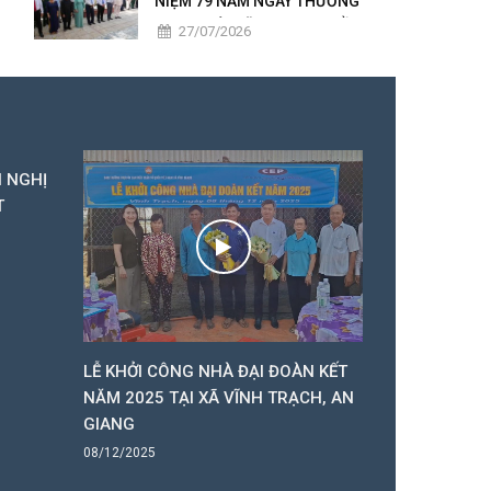
NIỆM 79 NĂM NGÀY THƯƠNG
BINH - LIỆT SĨ, TRAO 50 PHẦN
27/07/2026
QUÀ TRI ÂN NGƯỜI CÓ CÔNG
I NGHỊ
T
LỄ KHỞI CÔNG NHÀ ĐẠI ĐOÀN KẾT
HĐND 2 CẤP
NĂM 2025 TẠI XÃ VĨNH TRẠCH, AN
VĨNH TRẠCH
GIANG
NĂM 2025
08/12/2025
05/12/2025