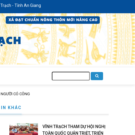
h - Tỉnh An Giang
Tìm
kiếm
ƯỜI CÓ CÔNG
TIN KHÁC
VĨNH TRẠCH THAM DỰ HỘI NGHỊ
TOÀN QUỐC QUÁN TRIỆT, TRIỂN