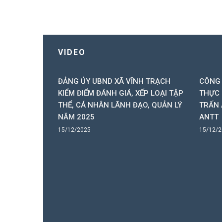
VIDEO
ẠCH TỔNG
ĐẢNG ỦY UBND XÃ VĨNH TRẠCH
CÔNG 
N NĂM 2025
KIỂM ĐIỂM ĐÁNH GIÁ, XẾP LOẠI TẬP
THỰC 
THỂ, CÁ NHÂN LÃNH ĐẠO, QUẢN LÝ
TRẤN 
NĂM 2025
ANTT
15/12/2025
15/12/