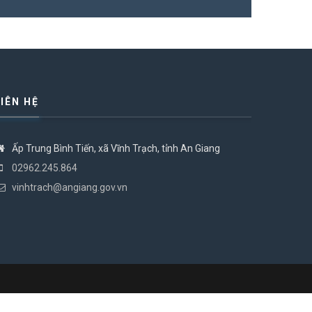
LIÊN HỆ
Ấp Trung Bình Tiến, xã Vĩnh Trạch, tỉnh An Giang
02962.245.864
vinhtrach@angiang.gov.vn