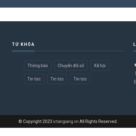
TỪ KHÓA
Thông báo
Chuyển đổi số
Xã hội
Tin tức
Tin tức
Tin tức
© Copyright 2023
ictangiang.vn
All Rights Reserved.