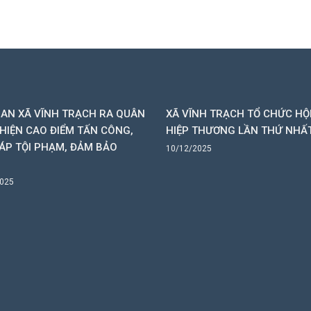
AN XÃ VĨNH TRẠCH RA QUÂN
XÃ VĨNH TRẠCH TỔ CHỨC HỘ
HIỆN CAO ĐIỂM TẤN CÔNG,
HIỆP THƯƠNG LẦN THỨ NHẤ
ÁP TỘI PHẠM, ĐẢM BẢO
10/12/2025
2025