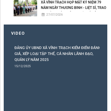
XÃ VĨNH TRẠCH HỌP MẶT KỶ NIỆM 79
NĂM NGÀY THƯƠNG BINH - LIỆT SĨ, TRAO
50 PHẦN QUÀ TRI ÂN NGƯỜI CÓ CÔNG
27/07/2026
VIDEO
ĐẢNG ỦY UBND XÃ VĨNH TRẠCH KIỂM ĐIỂM ĐÁNH
C
GIÁ, XẾP LOẠI TẬP THỂ, CÁ NHÂN LÃNH ĐẠO,
C
QUẢN LÝ NĂM 2025
B
15/12/2025
1