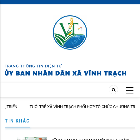
Skip
to
main
content
TRIỂN
TUỔI TRẺ XÃ VĨNH TRẠCH PHỐI HỢP TỔ CHỨC CHƯƠNG TRÌNH T
CHẤP HÀNH
HỎI, TẶNG QUÀ GIA ĐÌNH THÂN NHÂN NGƯỜI CÓ CÔNG
TIN KHÁC