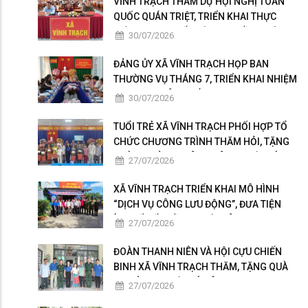
VĨNH TRẠCH THAM DỰ HỘI NGHỊ TOÀN
QUỐC QUÁN TRIỆT, TRIỂN KHAI THỰC
HIỆN NGHỊ QUYẾT HỘI NGHỊ LẦN THỨ BA
30/07/2026
BAN CHẤP HÀNH TRUNG ƯƠNG ĐẢNG
KHÓA XIV
ĐẢNG ỦY XÃ VĨNH TRẠCH HỌP BAN
THƯỜNG VỤ THÁNG 7, TRIỂN KHAI NHIỆM
VỤ TRỌNG TÂM THÁNG 8
30/07/2026
TUỔI TRẺ XÃ VĨNH TRẠCH PHỐI HỢP TỔ
CHỨC CHƯƠNG TRÌNH THĂM HỎI, TẶNG
QUÀ GIA ĐÌNH THÂN NHÂN NGƯỜI CÓ
27/07/2026
CÔNG
XÃ VĨNH TRẠCH TRIỂN KHAI MÔ HÌNH
“DỊCH VỤ CÔNG LƯU ĐỘNG”, ĐƯA TIỆN
ÍCH SỐ ĐẾN GẦN NGƯỜI DÂN
27/07/2026
ĐOÀN THANH NIÊN VÀ HỘI CỰU CHIẾN
BINH XÃ VĨNH TRẠCH THĂM, TẶNG QUÀ
GIA ĐÌNH NGƯỜI CÓ CÔNG
27/07/2026