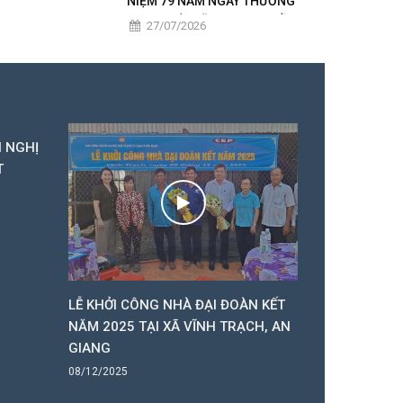
NIỆM 79 NĂM NGÀY THƯƠNG
BINH - LIỆT SĨ, TRAO 50 PHẦN
27/07/2026
QUÀ TRI ÂN NGƯỜI CÓ CÔNG
I NGHỊ
T
LỄ KHỞI CÔNG NHÀ ĐẠI ĐOÀN KẾT
HĐND 2 CẤP
NĂM 2025 TẠI XÃ VĨNH TRẠCH, AN
VĨNH TRẠCH
GIANG
NĂM 2025
08/12/2025
05/12/2025