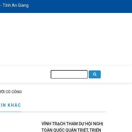
ỉnh An Giang
Tìm
kiếm
ƯỜI CÓ CÔNG
TIN KHÁC
VĨNH TRẠCH THAM DỰ HỘI NGHỊ
TOÀN QUỐC QUÁN TRIỆT, TRIỂN