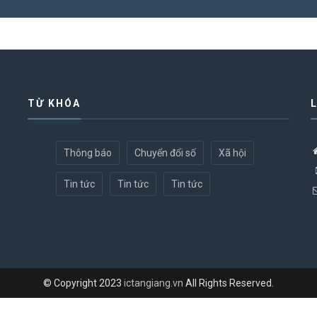
TỪ KHÓA
Thông báo
Chuyển đổi số
Xã hội
Tin tức
Tin tức
Tin tức
© Copyright 2023
ictangiang.vn
All Rights Reserved.