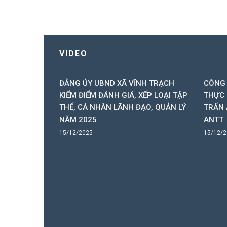
VIDEO
ẠCH TỔNG
ĐẢNG ỦY UBND XÃ VĨNH TRẠCH
CÔNG 
N NĂM 2025
KIỂM ĐIỂM ĐÁNH GIÁ, XẾP LOẠI TẬP
THỰC 
THỂ, CÁ NHÂN LÃNH ĐẠO, QUẢN LÝ
TRẤN 
NĂM 2025
ANTT
15/12/2025
15/12/