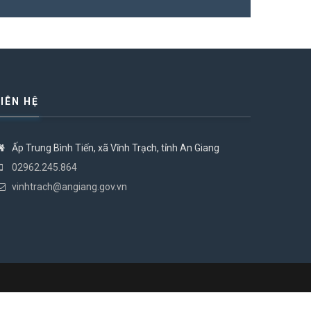
LIÊN HỆ
Ấp Trung Bình Tiến, xã Vĩnh Trạch, tỉnh An Giang
02962.245.864
vinhtrach@angiang.gov.vn