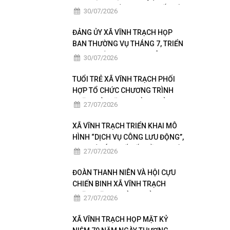
KHAI THỰC HIỆN NGHỊ QUYẾT HỘI
30/07/2026
NGHỊ LẦN THỨ BA BAN CHẤP
HÀNH TRUNG ƯƠNG ĐẢNG KHÓA
ĐẢNG ỦY XÃ VĨNH TRẠCH HỌP
XIV
BAN THƯỜNG VỤ THÁNG 7, TRIỂN
KHAI NHIỆM VỤ TRỌNG TÂM
30/07/2026
THÁNG 8
TUỔI TRẺ XÃ VĨNH TRẠCH PHỐI
HỢP TỔ CHỨC CHƯƠNG TRÌNH
THĂM HỎI, TẶNG QUÀ GIA ĐÌNH
27/07/2026
THÂN NHÂN NGƯỜI CÓ CÔNG
XÃ VĨNH TRẠCH TRIỂN KHAI MÔ
HÌNH “DỊCH VỤ CÔNG LƯU ĐỘNG”,
ĐƯA TIỆN ÍCH SỐ ĐẾN GẦN NGƯỜI
27/07/2026
DÂN
ĐOÀN THANH NIÊN VÀ HỘI CỰU
CHIẾN BINH XÃ VĨNH TRẠCH
THĂM, TẶNG QUÀ GIA ĐÌNH
27/07/2026
NGƯỜI CÓ CÔNG
XÃ VĨNH TRẠCH HỌP MẶT KỶ