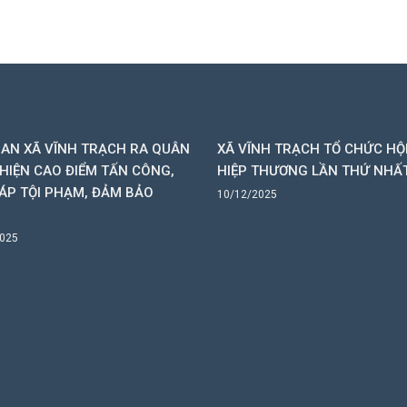
AN XÃ VĨNH TRẠCH RA QUÂN
XÃ VĨNH TRẠCH TỔ CHỨC HỘ
HIỆN CAO ĐIỂM TẤN CÔNG,
HIỆP THƯƠNG LẦN THỨ NHẤ
ÁP TỘI PHẠM, ĐẢM BẢO
10/12/2025
2025