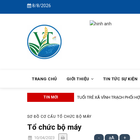
Skip
8/8/2026
to
main
content
MAIN
NAVIGATION
TRANG CHỦ
GIỚI THIỆU
TIN TỨC SỰ KIỆN
KHÓA XIV
TIN MỚI
TUỔI TRẺ XÃ VĨNH TRẠCH PHỐI 
SƠ ĐỒ CƠ CẤU TỔ CHỨC BỘ MÁY
Tổ chức bộ máy
10/04/2023
-
aA
+