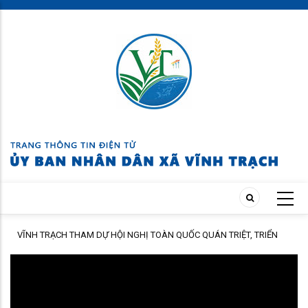
Skip
to
main
content
HAI
VĨNH TRẠCH THAM DỰ HỘI NGHỊ TOÀN QUỐC QUÁN TRIỆT, TRIỂN
KHAI THỰC HIỆN NGHỊ QUYẾT HỘI NGHỊ LẦN THỨ BA BAN CHẤP HÀNH
TRUNG ƯƠNG ĐẢNG KHÓA XIV