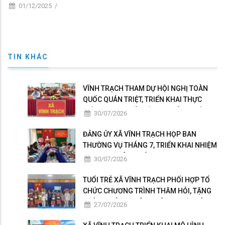
01/12/2025
/
TIN KHÁC
VĨNH TRẠCH THAM DỰ HỘI NGHỊ TOÀN
QUỐC QUÁN TRIỆT, TRIỂN KHAI THỰC
HIỆN NGHỊ QUYẾT HỘI NGHỊ LẦN THỨ BA
30/07/2026
BAN CHẤP HÀNH TRUNG ƯƠNG ĐẢNG
KHÓA XIV
ĐẢNG ỦY XÃ VĨNH TRẠCH HỌP BAN
THƯỜNG VỤ THÁNG 7, TRIỂN KHAI NHIỆM
VỤ TRỌNG TÂM THÁNG 8
30/07/2026
TUỔI TRẺ XÃ VĨNH TRẠCH PHỐI HỢP TỔ
CHỨC CHƯƠNG TRÌNH THĂM HỎI, TẶNG
QUÀ GIA ĐÌNH THÂN NHÂN NGƯỜI CÓ
27/07/2026
CÔNG