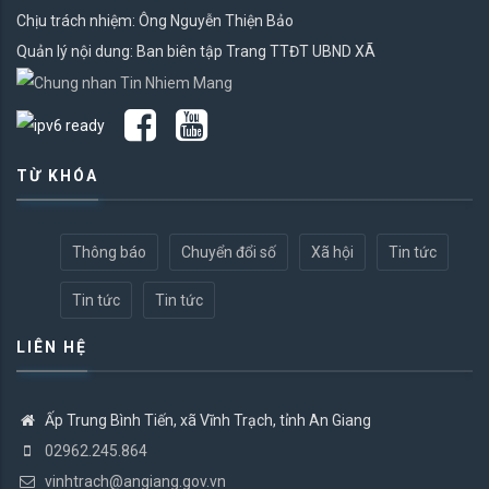
Chịu trách nhiệm: Ông Nguyễn Thiện Bảo
Quản lý nội dung: Ban biên tập Trang TTĐT UBND XÃ
TỪ KHÓA
Thông báo
Chuyển đổi số
Xã hội
Tin tức
Tin tức
Tin tức
LIÊN HỆ
Ấp Trung Bình Tiến, xã Vĩnh Trạch, tỉnh An Giang
02962.245.864
vinhtrach@angiang.gov.vn