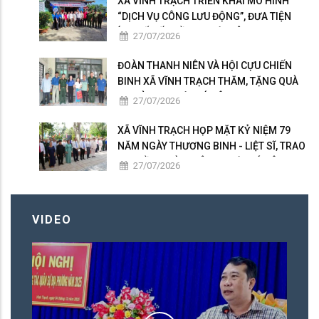
XÃ VĨNH TRẠCH TRIỂN KHAI MÔ HÌNH
“DỊCH VỤ CÔNG LƯU ĐỘNG”, ĐƯA TIỆN
ÍCH SỐ ĐẾN GẦN NGƯỜI DÂN
27/07/2026
ĐOÀN THANH NIÊN VÀ HỘI CỰU CHIẾN
BINH XÃ VĨNH TRẠCH THĂM, TẶNG QUÀ
GIA ĐÌNH NGƯỜI CÓ CÔNG
27/07/2026
XÃ VĨNH TRẠCH HỌP MẶT KỶ NIỆM 79
NĂM NGÀY THƯƠNG BINH - LIỆT SĨ, TRAO
50 PHẦN QUÀ TRI ÂN NGƯỜI CÓ CÔNG
27/07/2026
VIDEO
X
C
01