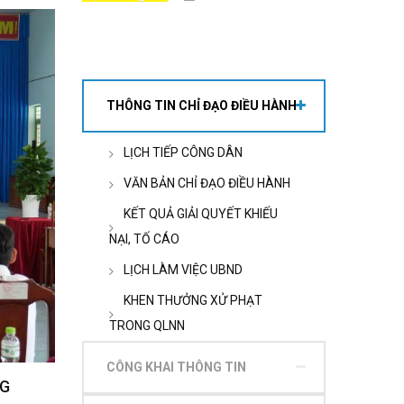
TIÊN
THÔNG TIN CHỈ ĐẠO ĐIỀU HÀNH
LỊCH TIẾP CÔNG DÂN
VĂN BẢN CHỈ ĐẠO ĐIỀU HÀNH
KẾT QUẢ GIẢI QUYẾT KHIẾU
NẠI, TỐ CÁO
LỊCH LÀM VIỆC UBND
KHEN THƯỞNG XỬ PHẠT
TRONG QLNN
CÔNG KHAI THÔNG TIN
NG