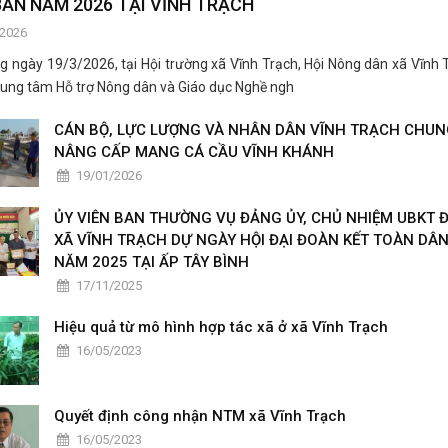
ẢN NĂM 2026 TẠI VĨNH TRẠCH
/2026
y 19/3/2026, tại Hội trường xã Vĩnh Trạch, Hội Nông dân xã Vĩnh T
rung tâm Hỗ trợ Nông dân và Giáo dục Nghề ngh
CÁN BỘ, LỰC LƯỢNG VÀ NHÂN DÂN VĨNH TRẠCH CHUN
NÂNG CẤP MANG CÁ CẦU VĨNH KHÁNH
19/01/2026
ỦY VIÊN BAN THƯỜNG VỤ ĐẢNG ỦY, CHỦ NHIỆM UBKT 
XÃ VĨNH TRẠCH DỰ NGÀY HỘI ĐẠI ĐOÀN KẾT TOÀN DÂ
NĂM 2025 TẠI ẤP TÂY BÌNH
17/11/2025
Hiệu quả từ mô hình hợp tác xã ở xã Vĩnh Trạch
16/05/2023
Quyết định công nhận NTM xã Vĩnh Trạch
16/05/2023