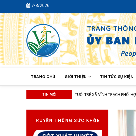
Skip
7/8/2026
Chào mừng b
to
main
content
MAIN
NAVIGATION
TRANG CHỦ
GIỚI THIỆU
TIN TỨC SỰ KIỆN
TIN MỚI
ĐẢNG ỦY XÃ VĨNH TRẠCH HỌ
TRUYỀN THÔNG SỨC KHỎE