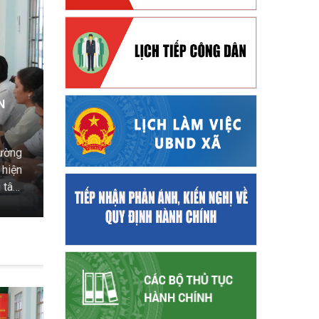
XÃ VĨNH TRẠCH TRIỂN KHAI MÔ HÌNH “DỊCH V
ĐƯA TIỆN ÍCH SỐ ĐẾN GẦN NGƯỜI DÂN
27/07/2026
ệt sĩ
Trung tâm Phục vụ hành chính công xã Vĩnh Trạch 
p với
Chi nhánh Thoại Sơn An Giang, Đoàn Thanh niên Cộ
 đình
và Tổ Công nghệ số cộng đồng xã tổ chức triển 
công lưu động” tại ấp Vĩnh Lợi.