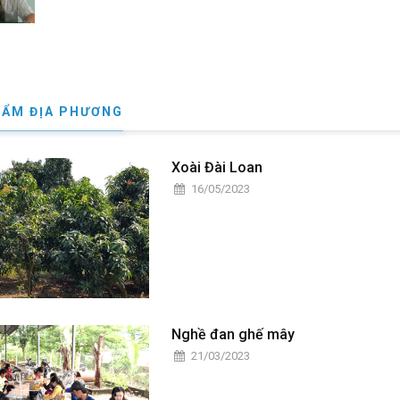
HẨM ĐỊA PHƯƠNG
Xoài Đài Loan
16/05/2023
Nghề đan ghế mây
21/03/2023