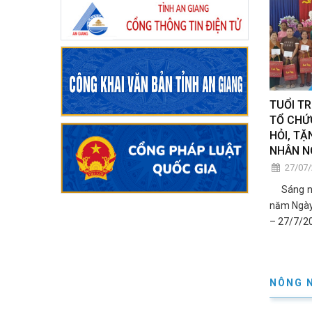
TUỔI TR
TỔ CHỨ
HỎI, TẶ
NHÂN N
27/07
Sáng ngà
năm Ngày 
– 27/7/2
NÔNG 