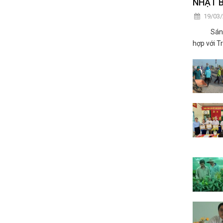
NHẬT B
19/03
Sáng ngà
hợp với T