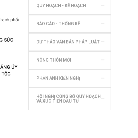
QUY HOẠCH - KẾ HOẠCH
rạch phối
BÁO CÁO - THỐNG KÊ
G SỨC
DỰ THẢO VĂN BẢN PHÁP LUẬT
NÔNG THÔN MỚI
ĐẢNG ỦY
N TỘC
PHẢN ÁNH KIẾN NGHỊ
HỘI NGHỊ CÔNG BỐ QUY HOẠCH
VÀ XÚC TIẾN ĐẦU TƯ