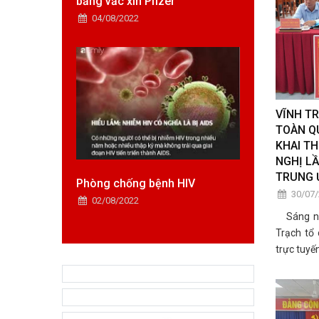
bằng vắc xin Pfizer
04/08/2022
VĨNH T
TOÀN QU
KHAI TH
NGHỊ L
TRUNG 
Phòng chống bệnh HIV
30/07
02/08/2022
Sáng ngà
Trạch tổ
trực tuyế