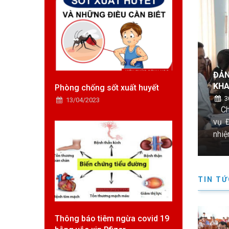
RẠCH HỌP BAN THƯỜNG VỤ THÁNG 7, TRIỂN
TUỔ
ỌNG TÂM THÁNG 8
THĂ
Phòng chống sốt xuất huyết
2
13/04/2023
ng ủy xã Vĩnh Trạch tổ chức Hội nghị Ban Thường
Sáng
2026 (mở rộng) nhằm đánh giá kết quả thực hiện
(27/
áng 7 và triển khai phương hướng, nhiệm vụ trọng tâm
Phòn
thân
TIN TỨ
Thông báo tiêm ngừa covid 19