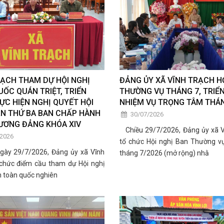
RẠCH THAM DỰ HỘI NGHỊ
ĐẢNG ỦY XÃ VĨNH TRẠCH H
ỐC QUÁN TRIỆT, TRIỂN
THƯỜNG VỤ THÁNG 7, TRIỂN
ỰC HIỆN NGHỊ QUYẾT HỘI
NHIỆM VỤ TRỌNG TÂM THÁ
ẦN THỨ BA BAN CHẤP HÀNH
30/07/2026
ƯƠNG ĐẢNG KHÓA XIV
Chiều 29/7/2026, Đảng ủy xã V
/2026
tổ chức Hội nghị Ban Thường v
y 29/7/2026, Đảng ủy xã Vĩnh
tháng 7/2026 (mở rộng) nhằ
 chức điểm cầu tham dự Hội nghị
n toàn quốc nghiên