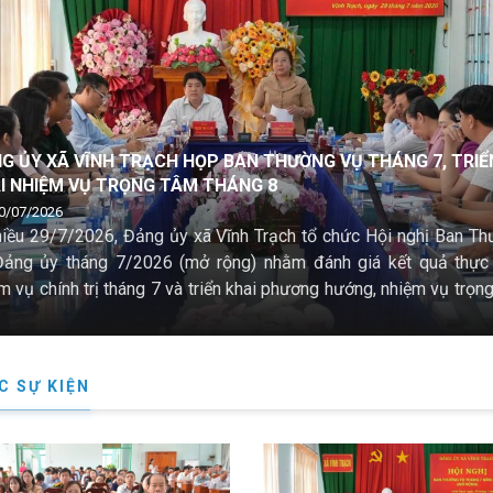
I TRẺ XÃ VĨNH TRẠCH PHỐI HỢP TỔ CHỨC CHƯƠNG TRÌNH
M HỎI, TẶNG QUÀ GIA ĐÌNH THÂN NHÂN NGƯỜI CÓ CÔNG
7/07/2026
 ngày 27/7/2026, nhân kỷ niệm 79 năm Ngày Thương binh - Li
7/1947 – 27/7/2026), Đoàn Thanh niên xã Vĩnh Trạch phối hợ
g Văn hóa Xã hội tổ chức "Chương trình thăm hỏi, tặng quà gia
 nhân người có công" trên địa bàn xã.
C SỰ KIỆN