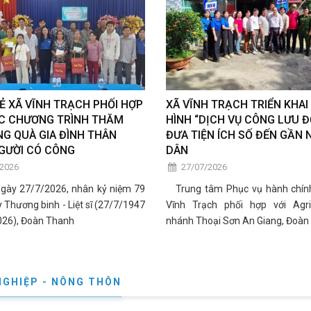
Ẻ XÃ VĨNH TRẠCH PHỐI HỢP
XÃ VĨNH TRẠCH TRIỂN KHAI
C CHƯƠNG TRÌNH THĂM
HÌNH “DỊCH VỤ CÔNG LƯU Đ
NG QUÀ GIA ĐÌNH THÂN
ĐƯA TIỆN ÍCH SỐ ĐẾN GẦN 
GƯỜI CÓ CÔNG
DÂN
/2026
27/07/2026
y 27/7/2026, nhân kỷ niệm 79
Trung tâm Phục vụ hành chín
Thương binh - Liệt sĩ (27/7/1947
Vĩnh Trạch phối hợp với Agr
026), Đoàn Thanh
nhánh Thoại Sơn An Giang, Đoàn
NGHIỆP - NÔNG THÔN