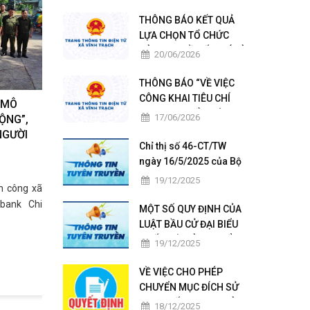
TỔNG HỢP XÃ VĨNH
TRẠCH QUẢN LÝ, KHAI
THÔNG BÁO KẾT QUẢ
THÁC
LỰA CHỌN TỔ CHỨC
HÀNH NGHỀ ĐẤU GIÁ TÀI
20/06/2026
SẢN
THÔNG BÁO “VỀ VIỆC
CÔNG KHAI TIÊU CHÍ
 MÔ
LỰA CHỌN TỔ CHỨC
17/06/2026
ỘNG”,
HÀNH NGHỀ ĐẤU GIÁ TÀI
NGƯỜI
SẢN”
Chỉ thị số 46-CT/TW
ngày 16/5/2025 của Bộ
Chính trị về lãnh đạo
19/12/2025
h công xã
cuộc bầu cử đại biểu
ibank Chi
Quốc hội khóa XVI và
MỘT SỐ QUY ĐỊNH CỦA
bầu cử đại biểu HĐND
LUẬT BẦU CỬ ĐẠI BIỂU
các cấp nhiệm kỳ 2026-
QUỐC HỘI VÀ ĐẠI BIỂU
19/12/2025
2031
HỘI ĐỒNG NHÂN DÂN
VỀ VIỆC CHO PHÉP
CHUYỂN MỤC ĐÍCH SỬ
DỤNG ĐẤT - PHẠM HÀ
18/12/2025