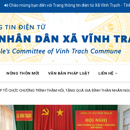
ạn đến với Trang thông tin điện tử Xã Vĩnh Trạch - Tỉnh An Giang
NÔNG THÔN MỚI
VĂN BẢN PHÁP LUẬT
LIÊN HỆ
P BAN THƯỜNG VỤ THÁNG 7, TRIỂN KHAI NHIỆM VỤ TRỌNG TÂM THÁNG 8