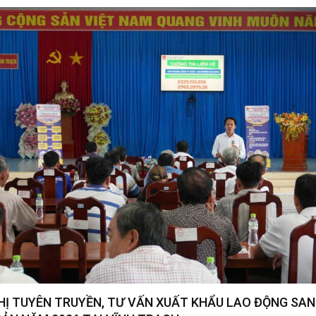
HỊ TUYÊN TRUYỀN, TƯ VẤN XUẤT KHẨU LAO ĐỘNG SA