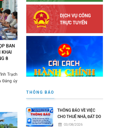
ỌP BAN
 KHAI
NG 8
ĩnh Trạch
ụ Đảng ủy
THÔNG BÁO
THÔNG BÁO VỀ VIỆC
CHO THUÊ NHÀ, ĐẤT DO
TRUNG TÂM DỊCH VỤ
03/08/2026