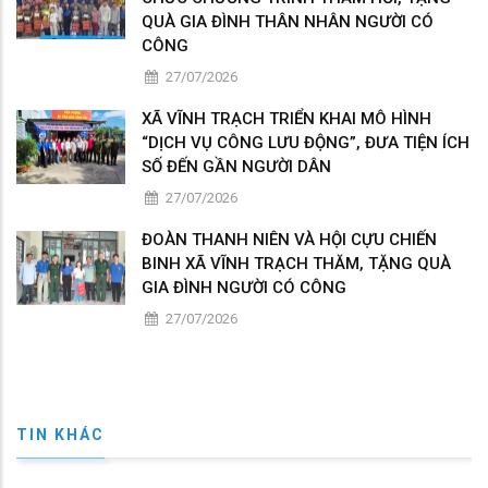
QUÀ GIA ĐÌNH THÂN NHÂN NGƯỜI CÓ
CÔNG
27/07/2026
XÃ VĨNH TRẠCH TRIỂN KHAI MÔ HÌNH
“DỊCH VỤ CÔNG LƯU ĐỘNG”, ĐƯA TIỆN ÍCH
SỐ ĐẾN GẦN NGƯỜI DÂN
27/07/2026
ĐOÀN THANH NIÊN VÀ HỘI CỰU CHIẾN
BINH XÃ VĨNH TRẠCH THĂM, TẶNG QUÀ
GIA ĐÌNH NGƯỜI CÓ CÔNG
27/07/2026
TIN KHÁC