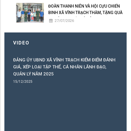
ĐOÀN THANH NIÊN VÀ HỘI CỰU CHIẾN
BINH XÃ VĨNH TRẠCH THĂM, TẶNG QUÀ
GIA ĐÌNH NGƯỜI CÓ CÔNG
27/07/2026
VIDEO
ĐẢNG ỦY UBND XÃ VĨNH TRẠCH KIỂM ĐIỂM ĐÁNH
C
GIÁ, XẾP LOẠI TẬP THỂ, CÁ NHÂN LÃNH ĐẠO,
C
QUẢN LÝ NĂM 2025
B
15/12/2025
15