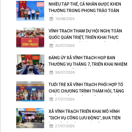
NHIỀU TẬP THỂ, CÁ NHÂN ĐƯỢC KHEN
THƯỞNG TRONG PHONG TRÀO TOÀN
DÂN BẢO VỆ AN NINH TỔ QUỐC
10/08/2026
VĨNH TRẠCH THAM DỰ HỘI NGHỊ TOÀN
QUỐC QUÁN TRIỆT, TRIỂN KHAI THỰC
HIỆN NGHỊ QUYẾT HỘI NGHỊ LẦN THỨ BA
30/07/2026
BAN CHẤP HÀNH TRUNG ƯƠNG ĐẢNG
KHÓA XIV
ĐẢNG ỦY XÃ VĨNH TRẠCH HỌP BAN
THƯỜNG VỤ THÁNG 7, TRIỂN KHAI NHIỆM
VỤ TRỌNG TÂM THÁNG 8
30/07/2026
TUỔI TRẺ XÃ VĨNH TRẠCH PHỐI HỢP TỔ
CHỨC CHƯƠNG TRÌNH THĂM HỎI, TẶNG
QUÀ GIA ĐÌNH THÂN NHÂN NGƯỜI CÓ
27/07/2026
CÔNG
XÃ VĨNH TRẠCH TRIỂN KHAI MÔ HÌNH
“DỊCH VỤ CÔNG LƯU ĐỘNG”, ĐƯA TIỆN
ÍCH SỐ ĐẾN GẦN NGƯỜI DÂN
27/07/2026