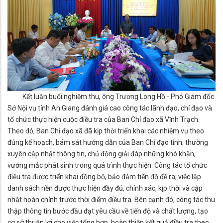
Kết luận buổi nghiệm thu, ông Trương Long Hồ - Phó Giám đốc
Sở Nội vụ tỉnh An Giang đánh giá cao công tác lãnh đạo, chỉ đạo và
tổ chức thực hiện cuộc điều tra của Ban Chỉ đạo xã Vĩnh Trạch.
Theo đó, Ban Chỉ đạo xã đã kịp thời triển khai các nhiệm vụ theo
đúng kế hoạch, bám sát hướng dẫn của Ban Chỉ đạo tỉnh; thường
xuyên cập nhật thông tin, chủ động giải đáp những khó khăn,
vướng mắc phát sinh trong quá trình thực hiện. Công tác tổ chức
điều tra được triển khai đồng bộ, bảo đảm tiến độ đề ra; việc lập
danh sách nền được thực hiện đầy đủ, chính xác, kịp thời và cập
nhật hoàn chỉnh trước thời điểm điều tra. Bên cạnh đó, công tác thu
thập thông tin bước đầu đạt yêu cầu về tiến độ và chất lượng, tạo
cơ sở thuận lợi cho việc tổng hợp, hoàn thiện kết quả điều tra theo