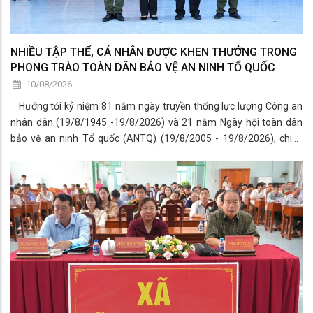
NHIỀU TẬP THỂ, CÁ NHÂN ĐƯỢC KHEN THƯỞNG TRONG
PHONG TRÀO TOÀN DÂN BẢO VỆ AN NINH TỔ QUỐC
10/08/2026
Hướng tới kỷ niệm 81 năm ngày truyền thống lực lượng Công an
nhân dân (19/8/1945 -19/8/2026) và 21 năm Ngày hội toàn dân
bảo vệ an ninh Tổ quốc (ANTQ) (19/8/2005 - 19/8/2026), chiều
ngày 07/8/2026, Ban chỉ đạo thực hiện Phong trào toàn dân bảo vệ
an ninh Tổ quốc xã Vĩnh Trạch tổ chức Họp mặt “