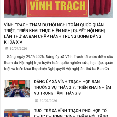
VĨNH TRẠCH THAM DỰ HỘI NGHỊ TOÀN QUỐC QUÁN
TRIỆT, TRIỂN KHAI THỰC HIỆN NGHỊ QUYẾT HỘI NGHỊ
LẦN THỨ BA BAN CHẤP HÀNH TRUNG ƯƠNG ĐẢNG
KHÓA XIV
30/07/2026
Sáng ngày 29/7/2026, Đảng ủy xã Vĩnh Trạch tổ chức điểm cầu
tham dự Hội nghị trực tuyến toàn quốc nghiên cứu, học tập, quán
triệt và triển khai thực hiện Nghị quyết Hội nghị lần thứ ba Ban Chấp
hành Trung ương Đảng khóa XIV.
ĐẢNG ỦY XÃ VĨNH TRẠCH HỌP BAN
THƯỜNG VỤ THÁNG 7, TRIỂN KHAI NHIỆM
VỤ TRỌNG TÂM THÁNG 8
30/07/2026
TUỔI TRẺ XÃ VĨNH TRẠCH PHỐI HỢP TỔ
CHỨC CHƯƠNG TRÌNH THĂM HỎI, TẶNG