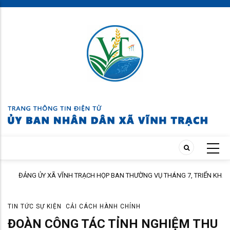
Skip
to
main
content
ĐẢNG ỦY XÃ VĨNH TRẠCH HỌP BAN THƯỜNG VỤ THÁNG 7, TRIỂN KHAI
ÀNH
NHIỆM VỤ TRỌNG TÂM THÁNG 8
TIN TỨC SỰ KIỆN
CẢI CÁCH HÀNH CHÍNH
ĐOÀN CÔNG TÁC TỈNH NGHIỆM THU