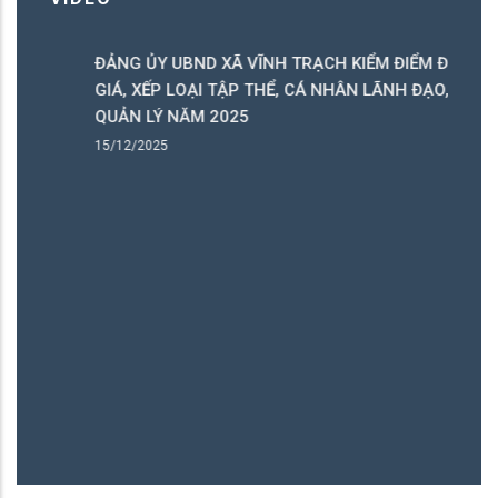
ĐẢNG ỦY UBND XÃ VĨNH TRẠCH KIỂM ĐIỂM ĐÁNH
C
GIÁ, XẾP LOẠI TẬP THỂ, CÁ NHÂN LÃNH ĐẠO,
C
QUẢN LÝ NĂM 2025
B
15/12/2025
15