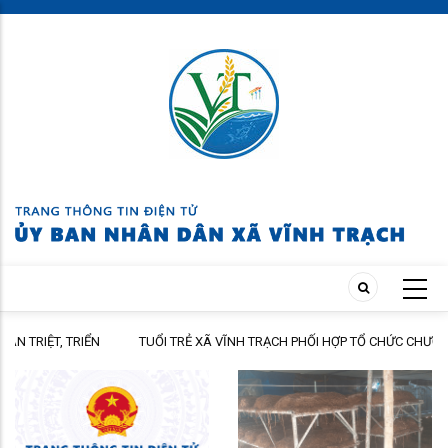
Skip
to
main
content
ỂN
TUỔI TRẺ XÃ VĨNH TRẠCH PHỐI HỢP TỔ CHỨC CHƯƠNG TRÌNH THĂM
P HÀNH
HỎI, TẶNG QUÀ GIA ĐÌNH THÂN NHÂN NGƯỜI CÓ CÔNG