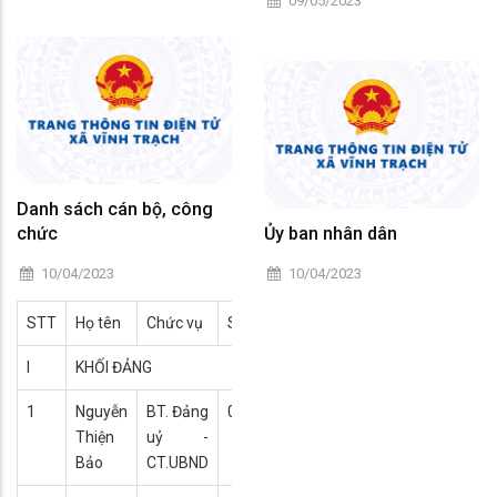
09/05/2023
Danh sách cán bộ, công
chức
Ủy ban nhân dân
10/04/2023
10/04/2023
STT
Họ tên
Chức vụ
SĐT di động
Địa chỉ Email
I
KHỐI ĐẢNG
1
Nguyễn
BT. Đảng
0909056119
ntbao@angiang.gov.vn
Thiện
uỷ -
Bảo
CT.UBND