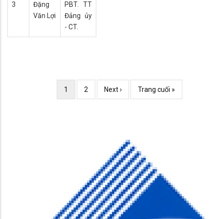
3
Đặng
PBT. TT
Văn Lợi
Đảng ủy
- CT.
Pagination
Current
1
Page
2
Trang
Next ›
Trang
Trang cuối »
page
kế
cuối