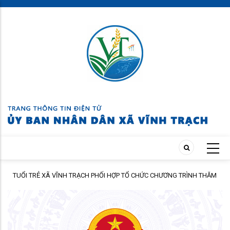
Skip
to
main
content
TUỔI TRẺ XÃ VĨNH TRẠCH PHỐI HỢP TỔ CHỨC CHƯƠNG TRÌNH THĂM
ÀNH
HỎI, TẶNG QUÀ GIA ĐÌNH THÂN NHÂN NGƯỜI CÓ CÔNG