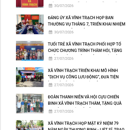
HIỆN NGHỊ QUYẾT HỘI NGHỊ LẦN THỨ BA
30/07/2026
BAN CHẤP HÀNH TRUNG ƯƠNG ĐẢNG
KHÓA XIV
ĐẢNG ỦY XÃ VĨNH TRẠCH HỌP BAN
THƯỜNG VỤ THÁNG 7, TRIỂN KHAI NHIỆM
VỤ TRỌNG TÂM THÁNG 8
30/07/2026
TUỔI TRẺ XÃ VĨNH TRẠCH PHỐI HỢP TỔ
CHỨC CHƯƠNG TRÌNH THĂM HỎI, TẶNG
QUÀ GIA ĐÌNH THÂN NHÂN NGƯỜI CÓ
27/07/2026
CÔNG
XÃ VĨNH TRẠCH TRIỂN KHAI MÔ HÌNH
“DỊCH VỤ CÔNG LƯU ĐỘNG”, ĐƯA TIỆN
ÍCH SỐ ĐẾN GẦN NGƯỜI DÂN
27/07/2026
ĐOÀN THANH NIÊN VÀ HỘI CỰU CHIẾN
BINH XÃ VĨNH TRẠCH THĂM, TẶNG QUÀ
GIA ĐÌNH NGƯỜI CÓ CÔNG
27/07/2026
XÃ VĨNH TRẠCH HỌP MẶT KỶ NIỆM 79
NĂM NGÀY THƯƠNG BINH - LIỆT SĨ, TRAO