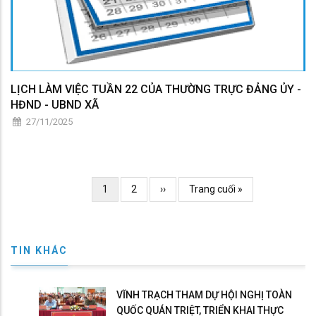
LỊCH LÀM VIỆC TUẦN 22 CỦA THƯỜNG TRỰC ĐẢNG ỦY -
HĐND - UBND XÃ
27/11/2025
Pagination
Current
1
Page
2
Trang
››
Trang
Trang cuối »
page
kế
cuối
TIN KHÁC
VĨNH TRẠCH THAM DỰ HỘI NGHỊ TOÀN
QUỐC QUÁN TRIỆT, TRIỂN KHAI THỰC