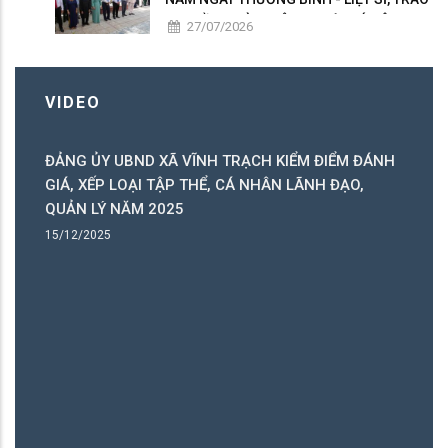
50 PHẦN QUÀ TRI ÂN NGƯỜI CÓ CÔNG
27/07/2026
VIDEO
ĐẢNG ỦY UBND XÃ VĨNH TRẠCH KIỂM ĐIỂM ĐÁNH
C
GIÁ, XẾP LOẠI TẬP THỂ, CÁ NHÂN LÃNH ĐẠO,
C
QUẢN LÝ NĂM 2025
B
15/12/2025
15