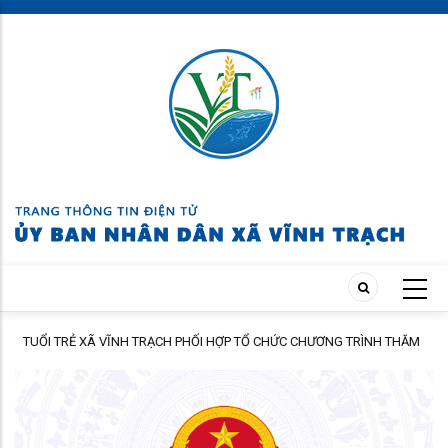
Skip
to
main
content
ỢP TỔ CHỨC CHƯƠNG TRÌNH THĂM
ĐẢNG ỦY XÃ VĨNH TRẠCH HỌP BAN THƯỜ
HÂN NGƯỜI CÓ CÔNG
NHIỆM VỤ TRỌNG TÂM THÁNG 8