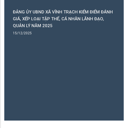
ỂM ĐIỂM ĐÁNH
CÔNG AN XÃ VĨNH TRẠCH RA QUÂN THỰC H
LÃNH ĐẠO,
CAO ĐIỂM TẤN CÔNG, TRẤN ÁP TỘI PHẠM,
BẢO ANTT
15/12/2025