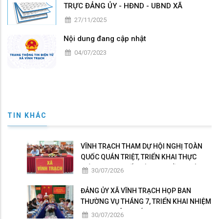
TRỰC ĐẢNG ỦY - HĐND - UBND XÃ
27/11/2025
Nội dung đang cập nhật
04/07/2023
TIN KHÁC
VĨNH TRẠCH THAM DỰ HỘI NGHỊ TOÀN
QUỐC QUÁN TRIỆT, TRIỂN KHAI THỰC
HIỆN NGHỊ QUYẾT HỘI NGHỊ LẦN THỨ BA
30/07/2026
BAN CHẤP HÀNH TRUNG ƯƠNG ĐẢNG
KHÓA XIV
ĐẢNG ỦY XÃ VĨNH TRẠCH HỌP BAN
THƯỜNG VỤ THÁNG 7, TRIỂN KHAI NHIỆM
VỤ TRỌNG TÂM THÁNG 8
30/07/2026