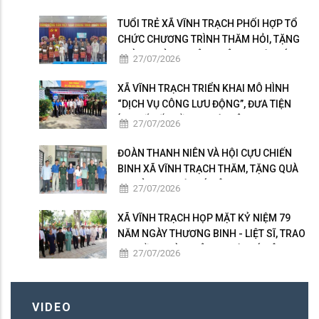
TUỔI TRẺ XÃ VĨNH TRẠCH PHỐI HỢP TỔ
CHỨC CHƯƠNG TRÌNH THĂM HỎI, TẶNG
QUÀ GIA ĐÌNH THÂN NHÂN NGƯỜI CÓ
27/07/2026
CÔNG
XÃ VĨNH TRẠCH TRIỂN KHAI MÔ HÌNH
“DỊCH VỤ CÔNG LƯU ĐỘNG”, ĐƯA TIỆN
ÍCH SỐ ĐẾN GẦN NGƯỜI DÂN
27/07/2026
ĐOÀN THANH NIÊN VÀ HỘI CỰU CHIẾN
BINH XÃ VĨNH TRẠCH THĂM, TẶNG QUÀ
GIA ĐÌNH NGƯỜI CÓ CÔNG
27/07/2026
XÃ VĨNH TRẠCH HỌP MẶT KỶ NIỆM 79
NĂM NGÀY THƯƠNG BINH - LIỆT SĨ, TRAO
50 PHẦN QUÀ TRI ÂN NGƯỜI CÓ CÔNG
27/07/2026
VIDEO