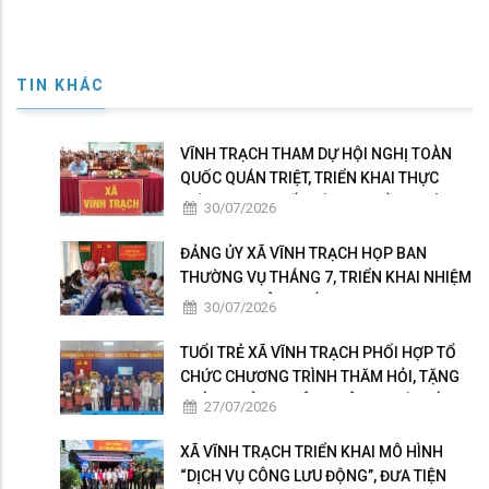
TIN KHÁC
VĨNH TRẠCH THAM DỰ HỘI NGHỊ TOÀN
QUỐC QUÁN TRIỆT, TRIỂN KHAI THỰC
HIỆN NGHỊ QUYẾT HỘI NGHỊ LẦN THỨ BA
30/07/2026
BAN CHẤP HÀNH TRUNG ƯƠNG ĐẢNG
KHÓA XIV
ĐẢNG ỦY XÃ VĨNH TRẠCH HỌP BAN
THƯỜNG VỤ THÁNG 7, TRIỂN KHAI NHIỆM
VỤ TRỌNG TÂM THÁNG 8
30/07/2026
TUỔI TRẺ XÃ VĨNH TRẠCH PHỐI HỢP TỔ
CHỨC CHƯƠNG TRÌNH THĂM HỎI, TẶNG
QUÀ GIA ĐÌNH THÂN NHÂN NGƯỜI CÓ
27/07/2026
CÔNG
XÃ VĨNH TRẠCH TRIỂN KHAI MÔ HÌNH
“DỊCH VỤ CÔNG LƯU ĐỘNG”, ĐƯA TIỆN