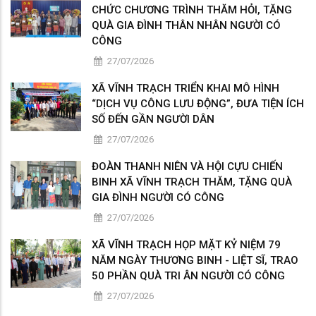
CHỨC CHƯƠNG TRÌNH THĂM HỎI, TẶNG
QUÀ GIA ĐÌNH THÂN NHÂN NGƯỜI CÓ
CÔNG
27/07/2026
XÃ VĨNH TRẠCH TRIỂN KHAI MÔ HÌNH
“DỊCH VỤ CÔNG LƯU ĐỘNG”, ĐƯA TIỆN ÍCH
SỐ ĐẾN GẦN NGƯỜI DÂN
27/07/2026
ĐOÀN THANH NIÊN VÀ HỘI CỰU CHIẾN
BINH XÃ VĨNH TRẠCH THĂM, TẶNG QUÀ
GIA ĐÌNH NGƯỜI CÓ CÔNG
27/07/2026
XÃ VĨNH TRẠCH HỌP MẶT KỶ NIỆM 79
NĂM NGÀY THƯƠNG BINH - LIỆT SĨ, TRAO
50 PHẦN QUÀ TRI ÂN NGƯỜI CÓ CÔNG
27/07/2026