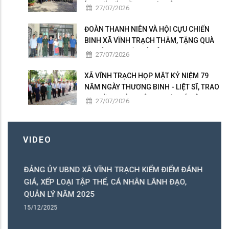
ÍCH SỐ ĐẾN GẦN NGƯỜI DÂN
27/07/2026
ĐOÀN THANH NIÊN VÀ HỘI CỰU CHIẾN
BINH XÃ VĨNH TRẠCH THĂM, TẶNG QUÀ
GIA ĐÌNH NGƯỜI CÓ CÔNG
27/07/2026
XÃ VĨNH TRẠCH HỌP MẶT KỶ NIỆM 79
NĂM NGÀY THƯƠNG BINH - LIỆT SĨ, TRAO
50 PHẦN QUÀ TRI ÂN NGƯỜI CÓ CÔNG
27/07/2026
VIDEO
ĐẢNG ỦY UBND XÃ VĨNH TRẠCH KIỂM ĐIỂM ĐÁNH
C
GIÁ, XẾP LOẠI TẬP THỂ, CÁ NHÂN LÃNH ĐẠO,
C
QUẢN LÝ NĂM 2025
B
15/12/2025
15