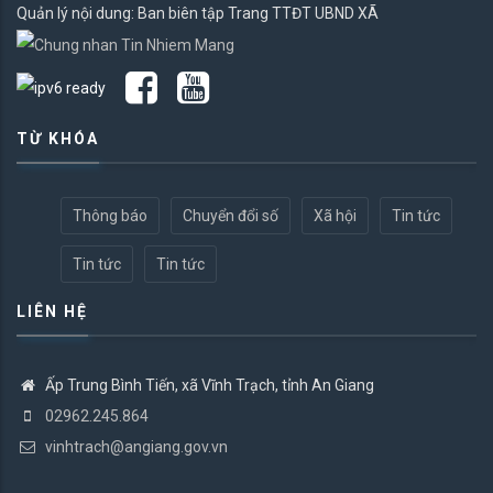
Quản lý nội dung: Ban biên tập Trang TTĐT UBND XÃ
TỪ KHÓA
Thông báo
Chuyển đổi số
Xã hội
Tin tức
Tin tức
Tin tức
LIÊN HỆ
Ấp Trung Bình Tiến, xã Vĩnh Trạch, tỉnh An Giang
02962.245.864
vinhtrach@angiang.gov.vn