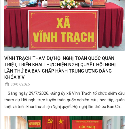
VĨNH TRẠCH THAM DỰ HỘI NGHỊ TOÀN QUỐC QUÁN
TRIỆT, TRIỂN KHAI THỰC HIỆN NGHỊ QUYẾT HỘI NGHỊ
LẦN THỨ BA BAN CHẤP HÀNH TRUNG ƯƠNG ĐẢNG
KHÓA XIV
30/07/2026
Sáng ngày 29/7/2026, Đảng ủy xã Vĩnh Trạch tổ chức điểm cầu
tham dự Hội nghị trực tuyến toàn quốc nghiên cứu, học tập, quán
triệt và triển khai thực hiện Nghị quyết Hội nghị lần thứ ba Ban Chấp
hành Trung ương Đảng khóa XIV.