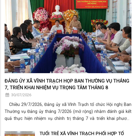
ĐẢNG ỦY XÃ VĨNH TRẠCH HỌP BAN THƯỜNG VỤ THÁNG
7, TRIỂN KHAI NHIỆM VỤ TRỌNG TÂM THÁNG 8
30/07/2026
Chiều 29/7/2026, Đảng ủy xã Vĩnh Trạch tổ chức Hội nghị Ban
Thường vụ Đảng ủy tháng 7/2026 (mở rộng) nhằm đánh giá kết
quả thực hiện nhiệm vụ chính trị tháng 7 và triển khai phương
hướng, nhiệm vụ trọng tâm tháng 8/2026.
TUỔI TRẺ XÃ VĨNH TRẠCH PHỐI HỢP TỔ