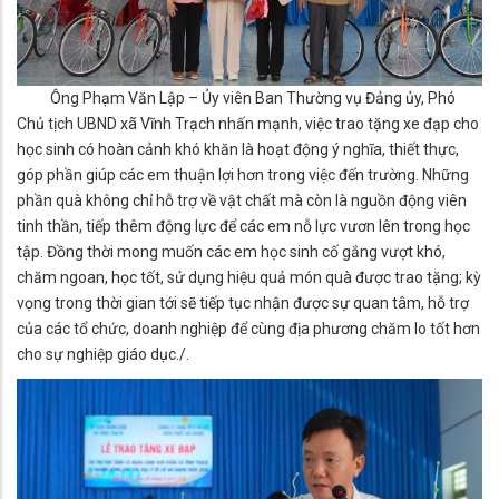
Ông Phạm Văn Lập – Ủy viên Ban Thường vụ Đảng ủy, Phó
Chủ tịch UBND xã Vĩnh Trạch nhấn mạnh, việc trao tặng xe đạp cho
học sinh có hoàn cảnh khó khăn là hoạt động ý nghĩa, thiết thực,
góp phần giúp các em thuận lợi hơn trong việc đến trường. Những
phần quà không chỉ hỗ trợ về vật chất mà còn là nguồn động viên
tinh thần, tiếp thêm động lực để các em nỗ lực vươn lên trong học
tập. Đồng thời mong muốn các em học sinh cố gắng vượt khó,
chăm ngoan, học tốt, sử dụng hiệu quả món quà được trao tặng; kỳ
vọng trong thời gian tới sẽ tiếp tục nhận được sự quan tâm, hỗ trợ
của các tổ chức, doanh nghiệp để cùng địa phương chăm lo tốt hơn
cho sự nghiệp giáo dục./.