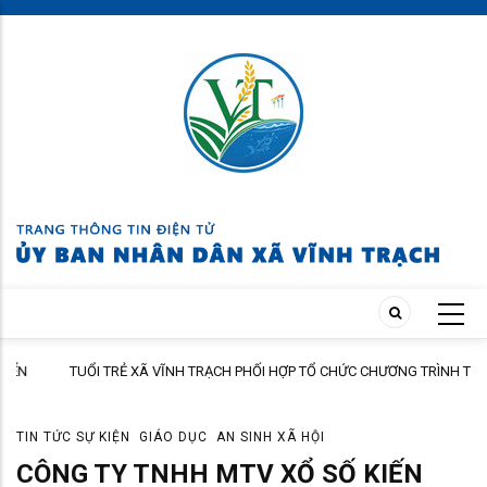
Skip
to
main
content
TUỔI TRẺ XÃ VĨNH TRẠCH PHỐI HỢP TỔ CHỨC CHƯƠNG TRÌNH THĂM
ÀNH
HỎI, TẶNG QUÀ GIA ĐÌNH THÂN NHÂN NGƯỜI CÓ CÔNG
TIN TỨC SỰ KIỆN
GIÁO DỤC
AN SINH XÃ HỘI
CÔNG TY TNHH MTV XỔ SỐ KIẾN