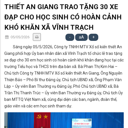
THIẾT AN GIANG TRAO TẶNG 30 XE
ĐẠP CHO HỌC SINH CÓ HOÀN CẢNH
KHÓ KHĂN XÃ VĨNH TRẠCH
05/05/2026
-
aA
+
Sáng ngày 05/5/2026, Công ty TNHH MTV Xổ số kiến thiết An
Giang phối hợp Ủy ban nhân dân xã Vĩnh Trạch tổ chức lễ trao tặng
xe đạp cho 30 em học sinh có hoàn cảnh khó khăn đang học tại các
trường Tiểu học và THCS trên địa bàn xã. Bà Phan Thị Kim Hai –
Chủ tịch Công ty TNHH MTV Xổ số kiến thiết An Giang; Ông Nguyễn
Thiện Bảo – Phó Bí thư Đảng ủy, Chủ tịch UBND xã; Ông Phạm Văn
Lập – Ủy viên Ban Thường vụ Đảng ủy, Phó Chủ tịch UBND xã; Bà
Trần Thị Thanh Trúc – Ủy viên Ban Thường vụ Đảng ủy, Chủ tịch Ủy
ban MTTQ Việt Nam xã, cùng đại diện các ban, ngành, đoàn thể,
giáo viên và các em học sinh tham dự.