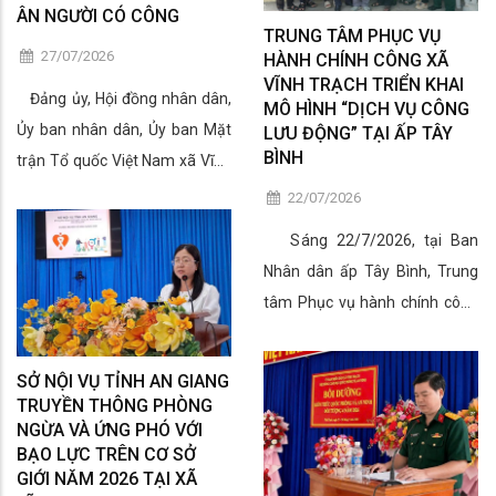
với cách mạng và thân nhân
dân, nhất là những trường hợp
ÂN NGƯỜI CÓ CÔNG
người có công trên địa bàn xã.
TRUNG TÂM PHỤC VỤ
còn gặp khó khăn trong việc
27/07/2026
HÀNH CHÍNH CÔNG XÃ
Ông Huỳnh Văn Phụng - Phó
tiếp cận công nghệ thông tin.
VĨNH TRẠCH TRIỂN KHAI
Chủ tịch Ủy ban MTTQ Việt
Đảng ủy, Hội đồng nhân dân,
Qua đó, góp phần nâng cao
MÔ HÌNH “DỊCH VỤ CÔNG
Nam xã, Chủ tịch Hội Cựu chiến
Ủy ban nhân dân, Ủy ban Mặt
hiệu quả cải cách hành chính,
LƯU ĐỘNG” TẠI ẤP TÂY
binh xã và Chị Lê Thị Sơn Ca -
BÌNH
trận Tổ quốc Việt Nam xã Vĩnh
thúc đẩy chuyển đổi số và xây
Bí thư Đoàn Thanh niên Cộng
Trạch tổ chức họp mặt kỷ niệm
dựng nền hành chính phục vụ,
22/07/2026
sản Hồ Chí Minh xã Vĩnh Trạch,
79 năm Ngày Thương binh -
lấy người dân làm trung tâm.
Sáng 22/7/2026, tại Ban
cùng cán bộ, đoàn viên, hội
Liệt sĩ (27/7/1947 -
Nhân dân ấp Tây Bình, Trung
viên tham gia.
27/7/2026) và trao quà tri ân
tâm Phục vụ hành chính công
các thương binh, bệnh binh,
xã Vĩnh Trạch phối hợp Đoàn
thân nhân liệt sĩ, gia đình chính
Thanh niên Cộng sản Hồ Chí
sách trên địa bàn.
SỞ NỘI VỤ TỈNH AN GIANG
Minh xã tổ chức triển khai mô
TRUYỀN THÔNG PHÒNG
hình “Dịch vụ công lưu động”,
NGỪA VÀ ỨNG PHÓ VỚI
BẠO LỰC TRÊN CƠ SỞ
đồng thời hưởng ứng “Tuần lễ
GIỚI NĂM 2026 TẠI XÃ
dịch vụ công trực tuyến” trên