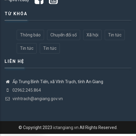
TỪ KHÓA
Thông báo
Chuyển đổi số
Xã hội
Tin tức
Tin tức
Tin tức
LIÊN HỆ
Ấp Trung Bình Tiến, xã Vĩnh Trạch, tỉnh An Giang
02962.245.864
vinhtrach@angiang.gov.vn
© Copyright 2023
ictangiang.vn
All Rights Reserved.