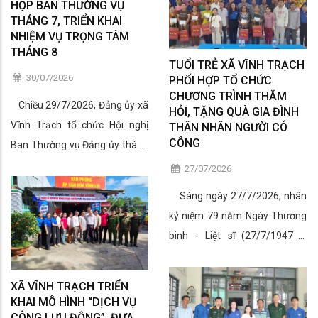
lần thứ ba Ban Chấp hành
HỌP BAN THƯỜNG VỤ
THÁNG 7, TRIỂN KHAI
Trung ương Đảng khóa XIV. Hội
NHIỆM VỤ TRỌNG TÂM
nghị được kết nối trực tuyến từ
THÁNG 8
điểm cầu Trung ương đến các
TUỔI TRẺ XÃ VĨNH TRẠCH
30/07/2026
PHỐI HỢP TỔ CHỨC
tỉnh, thành phố và địa phương
CHƯƠNG TRÌNH THĂM
trên cả nước.
Chiều 29/7/2026, Đảng ủy xã
HỎI, TẶNG QUÀ GIA ĐÌNH
Vĩnh Trạch tổ chức Hội nghị
THÂN NHÂN NGƯỜI CÓ
CÔNG
Ban Thường vụ Đảng ủy tháng
7/2026 (mở rộng) nhằm đánh
27/07/2026
giá kết quả thực hiện nhiệm vụ
Sáng ngày 27/7/2026, nhân
chính trị tháng 7 và triển khai
kỷ niệm 79 năm Ngày Thương
phương hướng, nhiệm vụ trọng
binh - Liệt sĩ (27/7/1947 –
tâm tháng 8/2026.
27/7/2026), Đoàn Thanh niên
xã Vĩnh Trạch phối hợp với
XÃ VĨNH TRẠCH TRIỂN
Phòng Văn hóa Xã hội tổ chức
KHAI MÔ HÌNH “DỊCH VỤ
"Chương trình thăm hỏi, tặng
CÔNG LƯU ĐỘNG”, ĐƯA