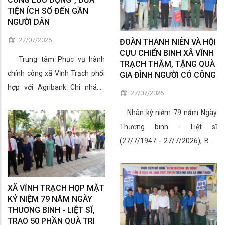
TIỆN ÍCH SỐ ĐẾN GẦN
quà gia đình thân nhân người
NGƯỜI DÂN
có công" trên địa bàn xã. Đây là
27/07/2026
hoạt động thiết thực nhằm bày
ĐOÀN THANH NIÊN VÀ HỘI
CỰU CHIẾN BINH XÃ VĨNH
tỏ lòng biết ơn sâu sắc đối với
Trung tâm Phục vụ hành
TRẠCH THĂM, TẶNG QUÀ
những cống hiến, hy sinh to lớn
chính công xã Vĩnh Trạch phối
GIA ĐÌNH NGƯỜI CÓ CÔNG
của các thế hệ cha anh vì sự
hợp với Agribank Chi nhánh
27/07/2026
nghiệp đấu tranh giải phóng
Thoại Sơn An Giang, Đoàn
dân tộc, bảo vệ và xây dựng Tổ
Nhân kỷ niệm 79 năm Ngày
Thanh niên Cộng sản Hồ Chí
quốc.
Thương binh - Liệt sĩ
Minh xã và Tổ Công nghệ số
(27/7/1947 - 27/7/2026), Ban
cộng đồng xã tổ chức triển khai
Chấp hành Đoàn Thanh niên
mô hình “Dịch vụ công lưu
Cộng sản Hồ Chí Minh xã Vĩnh
động” tại ấp Vĩnh Lợi. Đây là
Trạch cùng Hội Cựu chiến binh
hoạt động thiết thực nhằm
XÃ VĨNH TRẠCH HỌP MẶT
xã tổ chức đoàn đến thăm hỏi,
KỶ NIỆM 79 NĂM NGÀY
đưa các tiện ích hành chính
THƯƠNG BINH - LIỆT SĨ,
tặng quà các gia đình có công
công đến gần hơn với người
TRAO 50 PHẦN QUÀ TRI