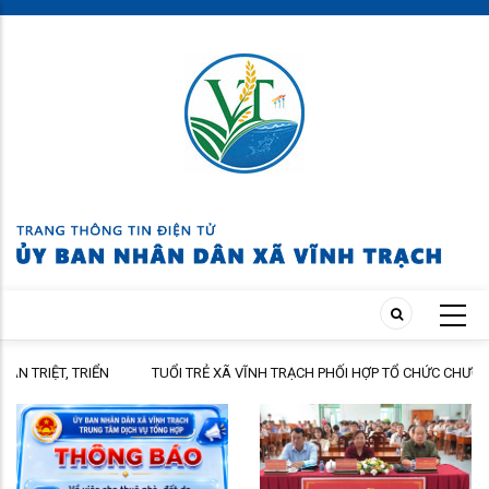
Skip
to
main
content
ỂN
TUỔI TRẺ XÃ VĨNH TRẠCH PHỐI HỢP TỔ CHỨC CHƯƠNG TRÌNH THĂM
P HÀNH
HỎI, TẶNG QUÀ GIA ĐÌNH THÂN NHÂN NGƯỜI CÓ CÔNG