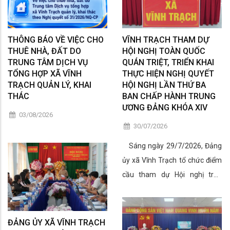
THÔNG BÁO VỀ VIỆC CHO
VĨNH TRẠCH THAM DỰ
THUÊ NHÀ, ĐẤT DO
HỘI NGHỊ TOÀN QUỐC
TRUNG TÂM DỊCH VỤ
QUÁN TRIỆT, TRIỂN KHAI
TỔNG HỢP XÃ VĨNH
THỰC HIỆN NGHỊ QUYẾT
TRẠCH QUẢN LÝ, KHAI
HỘI NGHỊ LẦN THỨ BA
THÁC
BAN CHẤP HÀNH TRUNG
ƯƠNG ĐẢNG KHÓA XIV
03/08/2026
30/07/2026
Sáng ngày 29/7/2026, Đảng
ủy xã Vĩnh Trạch tổ chức điểm
cầu tham dự Hội nghị trực
tuyến toàn quốc nghiên cứu,
học tập, quán triệt và triển khai
thực hiện Nghị quyết Hội nghị
ĐẢNG ỦY XÃ VĨNH TRẠCH