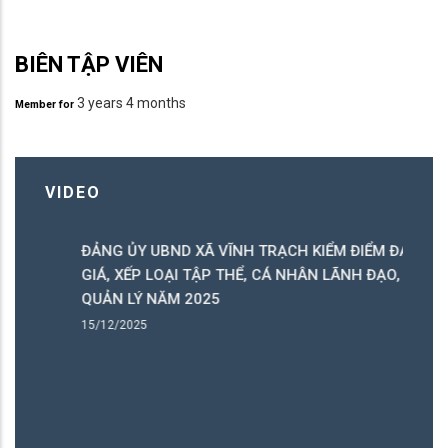
đồng Giáo dục Quốc phòng và
hội viên và đông đảo người dân
An ninh xã cùng đại diện các
trên địa bàn.
BIÊN TẬP VIÊN
ban, ngành, đoàn thể, đội ngũ
3 years 4 months
giáo viên và 24 học viên đến từ
Member for
các cơ quan, đơn vị trên địa
bàn xã.
VIDEO
ĐẢNG ỦY UBND XÃ VĨNH TRẠCH KIỂM ĐIỂM ĐÁNH
C
GIÁ, XẾP LOẠI TẬP THỂ, CÁ NHÂN LÃNH ĐẠO,
C
QUẢN LÝ NĂM 2025
B
15/12/2025
15