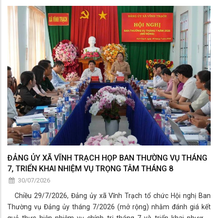
hành Trung ương Đảng khóa XIV.
ĐẢNG ỦY XÃ VĨNH TRẠCH HỌP BAN THƯỜNG VỤ THÁNG
7, TRIỂN KHAI NHIỆM VỤ TRỌNG TÂM THÁNG 8
30/07/2026
Chiều 29/7/2026, Đảng ủy xã Vĩnh Trạch tổ chức Hội nghị Ban
Thường vụ Đảng ủy tháng 7/2026 (mở rộng) nhằm đánh giá kết