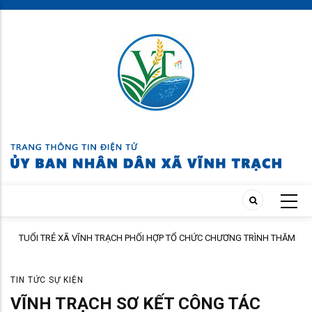
Skip
to
main
content
TUỔI TRẺ XÃ VĨNH TRẠCH PHỐI HỢP TỔ CHỨC CHƯƠNG TRÌNH THĂM
ÀNH
HỎI, TẶNG QUÀ GIA ĐÌNH THÂN NHÂN NGƯỜI CÓ CÔNG
TIN TỨC SỰ KIỆN
VĨNH TRẠCH SƠ KẾT CÔNG TÁC