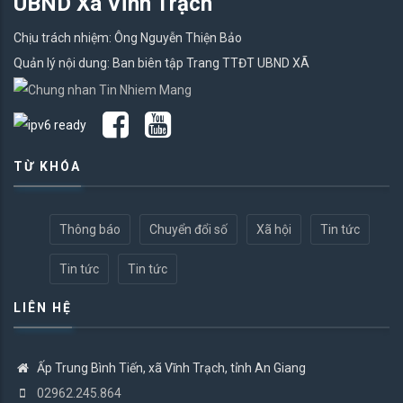
UBND Xã Vĩnh Trạch
Chịu trách nhiệm: Ông Nguyễn Thiện Bảo
Quản lý nội dung: Ban biên tập Trang TTĐT UBND XÃ
TỪ KHÓA
Thông báo
Chuyển đổi số
Xã hội
Tin tức
Tin tức
Tin tức
LIÊN HỆ
Ấp Trung Bình Tiến, xã Vĩnh Trạch, tỉnh An Giang
02962.245.864