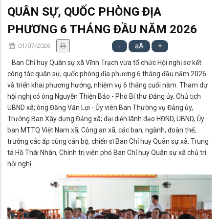
QUÂN SỰ, QUỐC PHÒNG ĐỊA
PHƯƠNG 6 THÁNG ĐẦU NĂM 2026
01/07/2026
-
aA
+
Ban Chỉ huy Quân sự xã Vĩnh Trạch vừa tổ chức Hội nghị sơ kết
công tác quân sự, quốc phòng địa phương 6 tháng đầu năm 2026
và triển khai phương hướng, nhiệm vụ 6 tháng cuối năm. Tham dự
hội nghị có ông Nguyễn Thiện Bảo - Phó Bí thư Đảng ủy, Chủ tịch
UBND xã; ông Đặng Văn Lợi - Ủy viên Ban Thường vụ Đảng ủy,
Trưởng Ban Xây dựng Đảng xã; đại diện lãnh đạo HĐND, UBND, Ủy
ban MTTQ Việt Nam xã, Công an xã, các ban, ngành, đoàn thể,
trưởng các ấp cùng cán bộ, chiến sĩ Ban Chỉ huy Quân sự xã. Trung
tá Hồ Thái Nhân, Chính trị viên phó Ban Chỉ huy Quân sự xã chủ trì
hội nghị.