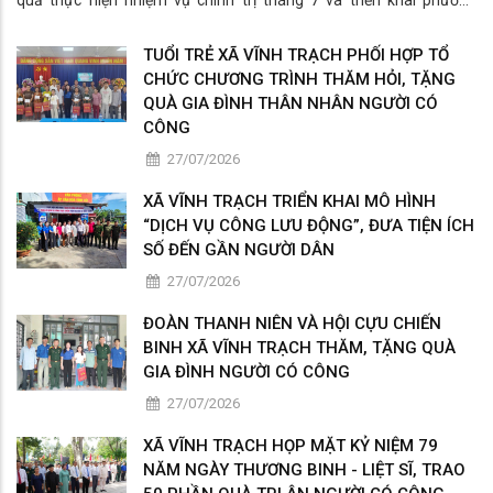
quả thực hiện nhiệm vụ chính trị tháng 7 và triển khai phương
hướng, nhiệm vụ trọng tâm tháng 8/2026.
TUỔI TRẺ XÃ VĨNH TRẠCH PHỐI HỢP TỔ
CHỨC CHƯƠNG TRÌNH THĂM HỎI, TẶNG
QUÀ GIA ĐÌNH THÂN NHÂN NGƯỜI CÓ
CÔNG
27/07/2026
XÃ VĨNH TRẠCH TRIỂN KHAI MÔ HÌNH
“DỊCH VỤ CÔNG LƯU ĐỘNG”, ĐƯA TIỆN ÍCH
SỐ ĐẾN GẦN NGƯỜI DÂN
27/07/2026
ĐOÀN THANH NIÊN VÀ HỘI CỰU CHIẾN
BINH XÃ VĨNH TRẠCH THĂM, TẶNG QUÀ
GIA ĐÌNH NGƯỜI CÓ CÔNG
27/07/2026
XÃ VĨNH TRẠCH HỌP MẶT KỶ NIỆM 79
NĂM NGÀY THƯƠNG BINH - LIỆT SĨ, TRAO