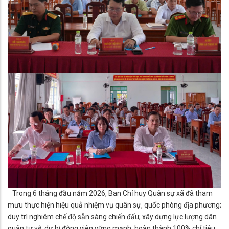
Trong 6 tháng đầu năm 2026, Ban Chỉ huy Quân sự xã đã tham
mưu thực hiện hiệu quả nhiệm vụ quân sự, quốc phòng địa phương;
duy trì nghiêm chế độ sẵn sàng chiến đấu; xây dựng lực lượng dân
quân tự vệ, dự bị động viên vững mạnh; hoàn thành 100% chỉ tiêu