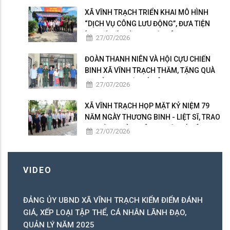
XÃ VĨNH TRẠCH TRIỂN KHAI MÔ HÌNH
“DỊCH VỤ CÔNG LƯU ĐỘNG”, ĐƯA TIỆN
ÍCH SỐ ĐẾN GẦN NGƯỜI DÂN
27/07/2026
ĐOÀN THANH NIÊN VÀ HỘI CỰU CHIẾN
BINH XÃ VĨNH TRẠCH THĂM, TẶNG QUÀ
GIA ĐÌNH NGƯỜI CÓ CÔNG
27/07/2026
XÃ VĨNH TRẠCH HỌP MẶT KỶ NIỆM 79
NĂM NGÀY THƯƠNG BINH - LIỆT SĨ, TRAO
50 PHẦN QUÀ TRI ÂN NGƯỜI CÓ CÔNG
27/07/2026
VIDEO
ĐẢNG ỦY UBND XÃ VĨNH TRẠCH KIỂM ĐIỂM ĐÁNH
C
GIÁ, XẾP LOẠI TẬP THỂ, CÁ NHÂN LÃNH ĐẠO,
C
QUẢN LÝ NĂM 2025
B