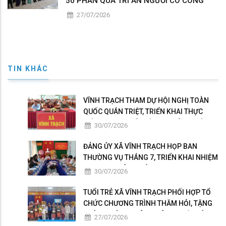
50 PHẦN QUÀ TRI ÂN NGƯỜI CÓ CÔNG
27/07/2026
TIN KHÁC
VĨNH TRẠCH THAM DỰ HỘI NGHỊ TOÀN
QUỐC QUÁN TRIỆT, TRIỂN KHAI THỰC
HIỆN NGHỊ QUYẾT HỘI NGHỊ LẦN THỨ BA
30/07/2026
BAN CHẤP HÀNH TRUNG ƯƠNG ĐẢNG
KHÓA XIV
ĐẢNG ỦY XÃ VĨNH TRẠCH HỌP BAN
THƯỜNG VỤ THÁNG 7, TRIỂN KHAI NHIỆM
VỤ TRỌNG TÂM THÁNG 8
30/07/2026
TUỔI TRẺ XÃ VĨNH TRẠCH PHỐI HỢP TỔ
CHỨC CHƯƠNG TRÌNH THĂM HỎI, TẶNG
QUÀ GIA ĐÌNH THÂN NHÂN NGƯỜI CÓ
27/07/2026
CÔNG