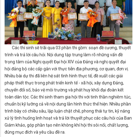
Các thí sinh sẽ trãi qua 03 phần thi gồm: soạn đề cương, thuyết
trình và trả lời câu hỏi. Nội dung tập trung làm rõ những vấn đề
trọng tâm của Nghị quyết Đại hội XIV của Đảng và nghị quyết đại
hội đảng bộ các cấp gắn với thực tiễn địa phương, cơ quan, đơn vị.
Nhiều bài dự thi đã liên hệ sát tình hình thực tế, đề xuất các giải
pháp thiết thực trong phát triển kinh tế - xã hội, xây dựng Đảng,
chuyển đổi số, bảo vệ môi trường và phát huy khối đại đoàn kết
toàn dân tộc. Các thí sinh tham gia hội thi với tinh thần nghiêm túc,
chuẩn bị kỹ lưỡng cả về nội dung lẫn hình thức thể hiện. Nhiều phần
trình bày có chiều sâu, lập luận chặt chẽ, phong thái tự tin, kỹ năng
xử lý tình huống linh hoạt và trả lời thuyết phục các câu hỏi của Ban
Giám khảo, góp phần tạo nên không khí hội thi sôi nổi, chất lượng,
đúng mục đích và yêu cầu đề ra.