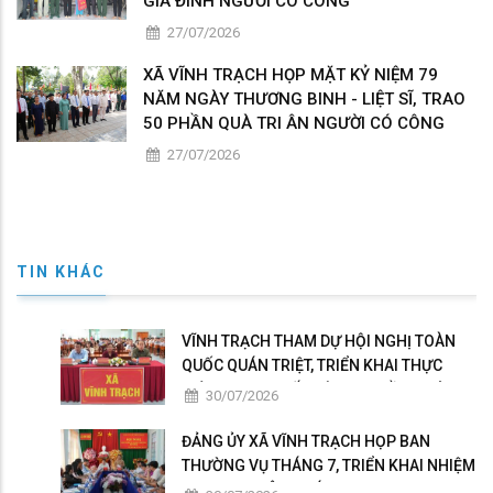
GIA ĐÌNH NGƯỜI CÓ CÔNG
27/07/2026
XÃ VĨNH TRẠCH HỌP MẶT KỶ NIỆM 79
NĂM NGÀY THƯƠNG BINH - LIỆT SĨ, TRAO
50 PHẦN QUÀ TRI ÂN NGƯỜI CÓ CÔNG
27/07/2026
TIN KHÁC
VĨNH TRẠCH THAM DỰ HỘI NGHỊ TOÀN
QUỐC QUÁN TRIỆT, TRIỂN KHAI THỰC
HIỆN NGHỊ QUYẾT HỘI NGHỊ LẦN THỨ BA
30/07/2026
BAN CHẤP HÀNH TRUNG ƯƠNG ĐẢNG
KHÓA XIV
ĐẢNG ỦY XÃ VĨNH TRẠCH HỌP BAN
THƯỜNG VỤ THÁNG 7, TRIỂN KHAI NHIỆM
VỤ TRỌNG TÂM THÁNG 8