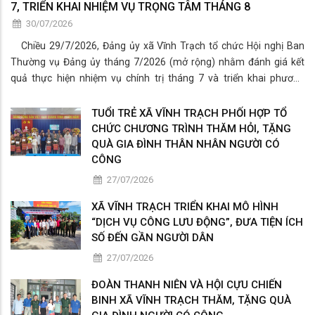
7, TRIỂN KHAI NHIỆM VỤ TRỌNG TÂM THÁNG 8
30/07/2026
Chiều 29/7/2026, Đảng ủy xã Vĩnh Trạch tổ chức Hội nghị Ban
Thường vụ Đảng ủy tháng 7/2026 (mở rộng) nhằm đánh giá kết
quả thực hiện nhiệm vụ chính trị tháng 7 và triển khai phương
hướng, nhiệm vụ trọng tâm tháng 8/2026.
TUỔI TRẺ XÃ VĨNH TRẠCH PHỐI HỢP TỔ
CHỨC CHƯƠNG TRÌNH THĂM HỎI, TẶNG
QUÀ GIA ĐÌNH THÂN NHÂN NGƯỜI CÓ
CÔNG
27/07/2026
XÃ VĨNH TRẠCH TRIỂN KHAI MÔ HÌNH
“DỊCH VỤ CÔNG LƯU ĐỘNG”, ĐƯA TIỆN ÍCH
SỐ ĐẾN GẦN NGƯỜI DÂN
27/07/2026
ĐOÀN THANH NIÊN VÀ HỘI CỰU CHIẾN
BINH XÃ VĨNH TRẠCH THĂM, TẶNG QUÀ