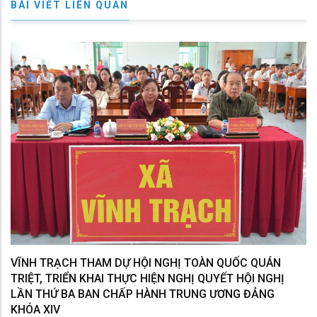
BÀI VIẾT LIÊN QUAN
VĨNH TRẠCH THAM DỰ HỘI NGHỊ TOÀN QUỐC QUÁN
TRIỆT, TRIỂN KHAI THỰC HIỆN NGHỊ QUYẾT HỘI NGHỊ
LẦN THỨ BA BAN CHẤP HÀNH TRUNG ƯƠNG ĐẢNG
KHÓA XIV