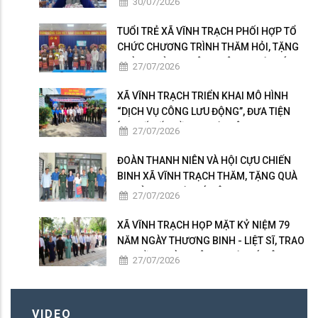
30/07/2026
TUỔI TRẺ XÃ VĨNH TRẠCH PHỐI HỢP TỔ
CHỨC CHƯƠNG TRÌNH THĂM HỎI, TẶNG
QUÀ GIA ĐÌNH THÂN NHÂN NGƯỜI CÓ
27/07/2026
CÔNG
XÃ VĨNH TRẠCH TRIỂN KHAI MÔ HÌNH
“DỊCH VỤ CÔNG LƯU ĐỘNG”, ĐƯA TIỆN
ÍCH SỐ ĐẾN GẦN NGƯỜI DÂN
27/07/2026
ĐOÀN THANH NIÊN VÀ HỘI CỰU CHIẾN
BINH XÃ VĨNH TRẠCH THĂM, TẶNG QUÀ
GIA ĐÌNH NGƯỜI CÓ CÔNG
27/07/2026
XÃ VĨNH TRẠCH HỌP MẶT KỶ NIỆM 79
NĂM NGÀY THƯƠNG BINH - LIỆT SĨ, TRAO
50 PHẦN QUÀ TRI ÂN NGƯỜI CÓ CÔNG
27/07/2026
VIDEO