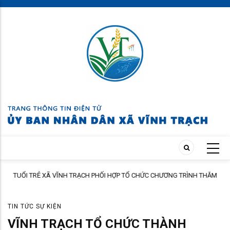
Skip
to
main
content
TUỔI TRẺ XÃ VĨNH TRẠCH PHỐI HỢP TỔ CHỨC CHƯƠNG TRÌNH THĂM
ÀNH
HỎI, TẶNG QUÀ GIA ĐÌNH THÂN NHÂN NGƯỜI CÓ CÔNG
TIN TỨC SỰ KIỆN
VĨNH TRẠCH TỔ CHỨC THÀNH