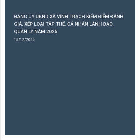
ĐẢNG ỦY UBND XÃ VĨNH TRẠCH KIỂM ĐIỂM ĐÁNH
C
GIÁ, XẾP LOẠI TẬP THỂ, CÁ NHÂN LÃNH ĐẠO,
C
QUẢN LÝ NĂM 2025
B
15/12/2025
15