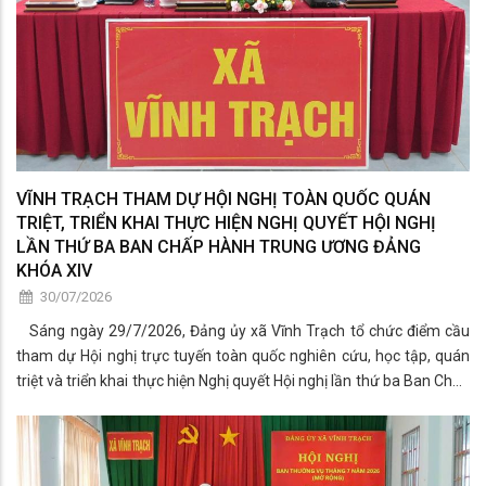
VĨNH TRẠCH THAM DỰ HỘI NGHỊ TOÀN QUỐC QUÁN
TRIỆT, TRIỂN KHAI THỰC HIỆN NGHỊ QUYẾT HỘI NGHỊ
LẦN THỨ BA BAN CHẤP HÀNH TRUNG ƯƠNG ĐẢNG
KHÓA XIV
30/07/2026
Sáng ngày 29/7/2026, Đảng ủy xã Vĩnh Trạch tổ chức điểm cầu
tham dự Hội nghị trực tuyến toàn quốc nghiên cứu, học tập, quán
triệt và triển khai thực hiện Nghị quyết Hội nghị lần thứ ba Ban Chấp
hành Trung ương Đảng khóa XIV.