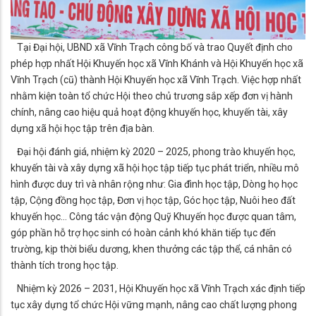
​ Tại Đại hội, UBND xã Vĩnh Trạch công bố và trao Quyết định cho
phép hợp nhất Hội Khuyến học xã Vĩnh Khánh và Hội Khuyến học xã
Vĩnh Trạch (cũ) thành Hội Khuyến học xã Vĩnh Trạch. Việc hợp nhất
nhằm kiện toàn tổ chức Hội theo chủ trương sắp xếp đơn vị hành
chính, nâng cao hiệu quả hoạt động khuyến học, khuyến tài, xây
dựng xã hội học tập trên địa bàn.
​ Đại hội đánh giá, nhiệm kỳ 2020 – 2025, phong trào khuyến học,
khuyến tài và xây dựng xã hội học tập tiếp tục phát triển, nhiều mô
hình được duy trì và nhân rộng như: Gia đình học tập, Dòng họ học
tập, Cộng đồng học tập, Đơn vị học tập, Góc học tập, Nuôi heo đất
khuyến học... Công tác vận động Quỹ Khuyến học được quan tâm,
góp phần hỗ trợ học sinh có hoàn cảnh khó khăn tiếp tục đến
trường, kịp thời biểu dương, khen thưởng các tập thể, cá nhân có
thành tích trong học tập.
​Nhiệm kỳ 2026 – 2031, Hội Khuyến học xã Vĩnh Trạch xác định tiếp
tục xây dựng tổ chức Hội vững mạnh, nâng cao chất lượng phong