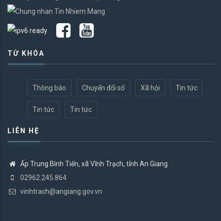
TỪ KHÓA
Thông báo
Chuyển đổi số
Xã hội
Tin tức
Tin tức
Tin tức
LIÊN HỆ
Ấp Trung Bình Tiến, xã Vĩnh Trạch, tỉnh An Giang
02962.245.864
vinhtrach@angiang.gov.vn