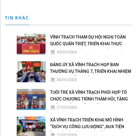
TIN KHÁC
VĨNH TRẠCH THAM DỰ HỘI NGHỊ TOÀN
QUỐC QUÁN TRIỆT, TRIỂN KHAI THỰC
HIỆN NGHỊ QUYẾT HỘI NGHỊ LẦN THỨ BA
30/07/2026
BAN CHẤP HÀNH TRUNG ƯƠNG ĐẢNG
KHÓA XIV
ĐẢNG ỦY XÃ VĨNH TRẠCH HỌP BAN
THƯỜNG VỤ THÁNG 7, TRIỂN KHAI NHIỆM
VỤ TRỌNG TÂM THÁNG 8
30/07/2026
TUỔI TRẺ XÃ VĨNH TRẠCH PHỐI HỢP TỔ
CHỨC CHƯƠNG TRÌNH THĂM HỎI, TẶNG
QUÀ GIA ĐÌNH THÂN NHÂN NGƯỜI CÓ
27/07/2026
CÔNG
XÃ VĨNH TRẠCH TRIỂN KHAI MÔ HÌNH
“DỊCH VỤ CÔNG LƯU ĐỘNG”, ĐƯA TIỆN
ÍCH SỐ ĐẾN GẦN NGƯỜI DÂN
27/07/2026