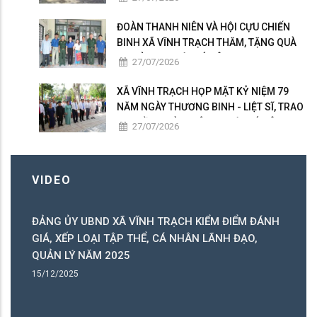
ĐOÀN THANH NIÊN VÀ HỘI CỰU CHIẾN
BINH XÃ VĨNH TRẠCH THĂM, TẶNG QUÀ
GIA ĐÌNH NGƯỜI CÓ CÔNG
27/07/2026
XÃ VĨNH TRẠCH HỌP MẶT KỶ NIỆM 79
NĂM NGÀY THƯƠNG BINH - LIỆT SĨ, TRAO
50 PHẦN QUÀ TRI ÂN NGƯỜI CÓ CÔNG
27/07/2026
VIDEO
ĐẢNG ỦY UBND XÃ VĨNH TRẠCH KIỂM ĐIỂM ĐÁNH
C
GIÁ, XẾP LOẠI TẬP THỂ, CÁ NHÂN LÃNH ĐẠO,
C
QUẢN LÝ NĂM 2025
B
15/12/2025
15