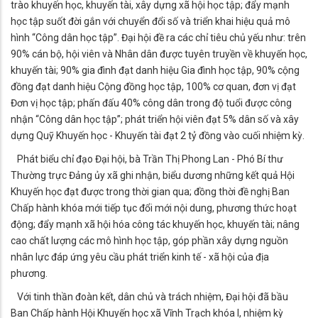
trào khuyến học, khuyến tài, xây dựng xã hội học tập; đẩy mạnh
học tập suốt đời gắn với chuyển đổi số và triển khai hiệu quả mô
hình “Công dân học tập”. Đại hội đề ra các chỉ tiêu chủ yếu như: trên
90% cán bộ, hội viên và Nhân dân được tuyên truyền về khuyến học,
khuyến tài; 90% gia đình đạt danh hiệu Gia đình học tập, 90% cộng
đồng đạt danh hiệu Cộng đồng học tập, 100% cơ quan, đơn vị đạt
Đơn vị học tập; phấn đấu 40% công dân trong độ tuổi được công
nhận “Công dân học tập”; phát triển hội viên đạt 5% dân số và xây
dựng Quỹ Khuyến học - Khuyến tài đạt 2 tỷ đồng vào cuối nhiệm kỳ.
Phát biểu chỉ đạo Đại hội, bà Trần Thị Phong Lan - Phó Bí thư
Thường trực Đảng ủy xã ghi nhận, biểu dương những kết quả Hội
Khuyến học đạt được trong thời gian qua; đồng thời đề nghị Ban
Chấp hành khóa mới tiếp tục đổi mới nội dung, phương thức hoạt
động; đẩy mạnh xã hội hóa công tác khuyến học, khuyến tài; nâng
cao chất lượng các mô hình học tập, góp phần xây dựng nguồn
nhân lực đáp ứng yêu cầu phát triển kinh tế - xã hội của địa
phương.
​Với tinh thần đoàn kết, dân chủ và trách nhiệm, Đại hội đã bầu
Ban Chấp hành Hội Khuyến học xã Vĩnh Trạch khóa I, nhiệm kỳ