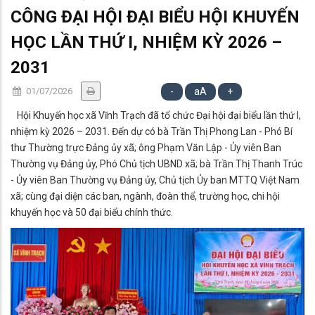
CÔNG ĐẠI HỘI ĐẠI BIỂU HỘI KHUYẾN
HỌC LẦN THỨ I, NHIỆM KỲ 2026 –
2031
01/07/2026
-
aA
+
Hội Khuyến học xã Vĩnh Trạch đã tổ chức Đại hội đại biểu lần thứ I,
nhiệm kỳ 2026 – 2031. Đến dự có bà Trần Thị Phong Lan - Phó Bí
thư Thường trực Đảng ủy xã; ông Phạm Văn Lập - Ủy viên Ban
Thường vụ Đảng ủy, Phó Chủ tịch UBND xã; bà Trần Thị Thanh Trúc
- Ủy viên Ban Thường vụ Đảng ủy, Chủ tịch Ủy ban MTTQ Việt Nam
xã; cùng đại diện các ban, ngành, đoàn thể, trường học, chi hội
khuyến học và 50 đại biểu chính thức.