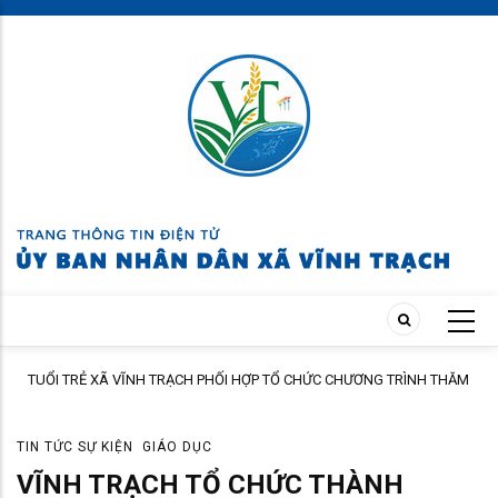
Skip
to
main
content
TUỔI TRẺ XÃ VĨNH TRẠCH PHỐI HỢP TỔ CHỨC CHƯƠNG TRÌNH THĂM
ÀNH
HỎI, TẶNG QUÀ GIA ĐÌNH THÂN NHÂN NGƯỜI CÓ CÔNG
TIN TỨC SỰ KIỆN
GIÁO DỤC
VĨNH TRẠCH TỔ CHỨC THÀNH