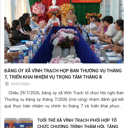
ĐẢNG ỦY XÃ VĨNH TRẠCH HỌP BAN THƯỜNG VỤ THÁNG
7, TRIỂN KHAI NHIỆM VỤ TRỌNG TÂM THÁNG 8
30/07/2026
Chiều 29/7/2026, Đảng ủy xã Vĩnh Trạch tổ chức Hội nghị Ban
Thường vụ Đảng ủy tháng 7/2026 (mở rộng) nhằm đánh giá kết
quả thực hiện nhiệm vụ chính trị tháng 7 và triển khai phương
hướng, nhiệm vụ trọng tâm tháng 8/2026.
TUỔI TRẺ XÃ VĨNH TRẠCH PHỐI HỢP TỔ
CHỨC CHƯƠNG TRÌNH THĂM HỎI, TẶNG