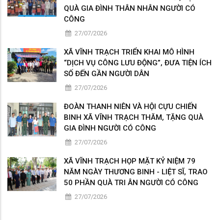
QUÀ GIA ĐÌNH THÂN NHÂN NGƯỜI CÓ
CÔNG
27/07/2026
XÃ VĨNH TRẠCH TRIỂN KHAI MÔ HÌNH
“DỊCH VỤ CÔNG LƯU ĐỘNG”, ĐƯA TIỆN ÍCH
SỐ ĐẾN GẦN NGƯỜI DÂN
27/07/2026
ĐOÀN THANH NIÊN VÀ HỘI CỰU CHIẾN
BINH XÃ VĨNH TRẠCH THĂM, TẶNG QUÀ
GIA ĐÌNH NGƯỜI CÓ CÔNG
27/07/2026
XÃ VĨNH TRẠCH HỌP MẶT KỶ NIỆM 79
NĂM NGÀY THƯƠNG BINH - LIỆT SĨ, TRAO
50 PHẦN QUÀ TRI ÂN NGƯỜI CÓ CÔNG
27/07/2026