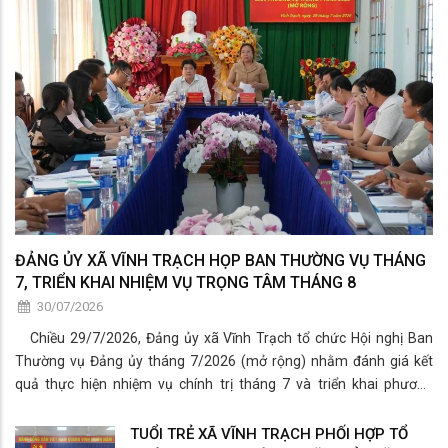
ĐẢNG ỦY XÃ VĨNH TRẠCH HỌP BAN THƯỜNG VỤ THÁNG
7, TRIỂN KHAI NHIỆM VỤ TRỌNG TÂM THÁNG 8
30/07/2026
Chiều 29/7/2026, Đảng ủy xã Vĩnh Trạch tổ chức Hội nghị Ban
Thường vụ Đảng ủy tháng 7/2026 (mở rộng) nhằm đánh giá kết
quả thực hiện nhiệm vụ chính trị tháng 7 và triển khai phương
hướng, nhiệm vụ trọng tâm tháng 8/2026.
TUỔI TRẺ XÃ VĨNH TRẠCH PHỐI HỢP TỔ