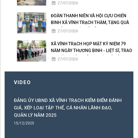
ÍCH SỐ ĐẾN GẦN NGƯỜI DÂN
27/07/2026
ĐOÀN THANH NIÊN VÀ HỘI CỰU CHIẾN
BINH XÃ VĨNH TRẠCH THĂM, TẶNG QUÀ
GIA ĐÌNH NGƯỜI CÓ CÔNG
27/07/2026
XÃ VĨNH TRẠCH HỌP MẶT KỶ NIỆM 79
NĂM NGÀY THƯƠNG BINH - LIỆT SĨ, TRAO
50 PHẦN QUÀ TRI ÂN NGƯỜI CÓ CÔNG
27/07/2026
VIDEO
ĐẢNG ỦY UBND XÃ VĨNH TRẠCH KIỂM ĐIỂM ĐÁNH
C
GIÁ, XẾP LOẠI TẬP THỂ, CÁ NHÂN LÃNH ĐẠO,
C
QUẢN LÝ NĂM 2025
B
15/12/2025
15