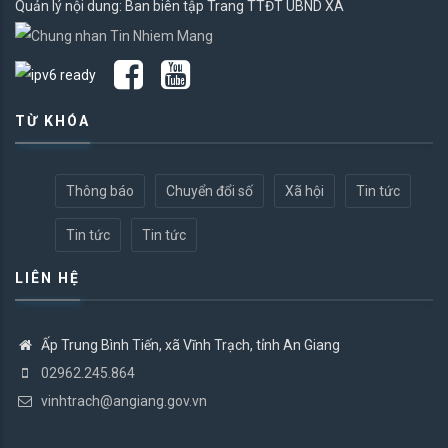
Quản lý nội dung: Ban biên tập Trang TTĐT UBND XÃ
TỪ KHÓA
Thông báo
Chuyển đổi số
Xã hội
Tin tức
Tin tức
Tin tức
LIÊN HỆ
Ấp Trung Bình Tiến, xã Vĩnh Trạch, tỉnh An Giang
02962.245.864
vinhtrach@angiang.gov.vn