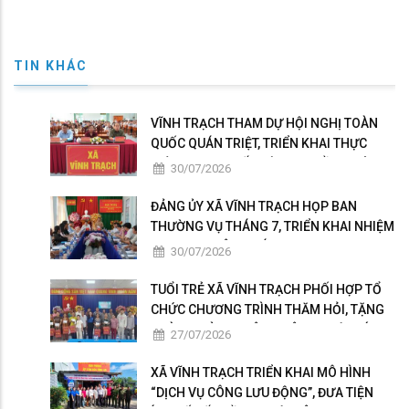
TIN KHÁC
VĨNH TRẠCH THAM DỰ HỘI NGHỊ TOÀN
QUỐC QUÁN TRIỆT, TRIỂN KHAI THỰC
HIỆN NGHỊ QUYẾT HỘI NGHỊ LẦN THỨ BA
30/07/2026
BAN CHẤP HÀNH TRUNG ƯƠNG ĐẢNG
KHÓA XIV
ĐẢNG ỦY XÃ VĨNH TRẠCH HỌP BAN
THƯỜNG VỤ THÁNG 7, TRIỂN KHAI NHIỆM
VỤ TRỌNG TÂM THÁNG 8
30/07/2026
TUỔI TRẺ XÃ VĨNH TRẠCH PHỐI HỢP TỔ
CHỨC CHƯƠNG TRÌNH THĂM HỎI, TẶNG
QUÀ GIA ĐÌNH THÂN NHÂN NGƯỜI CÓ
27/07/2026
CÔNG
XÃ VĨNH TRẠCH TRIỂN KHAI MÔ HÌNH
“DỊCH VỤ CÔNG LƯU ĐỘNG”, ĐƯA TIỆN