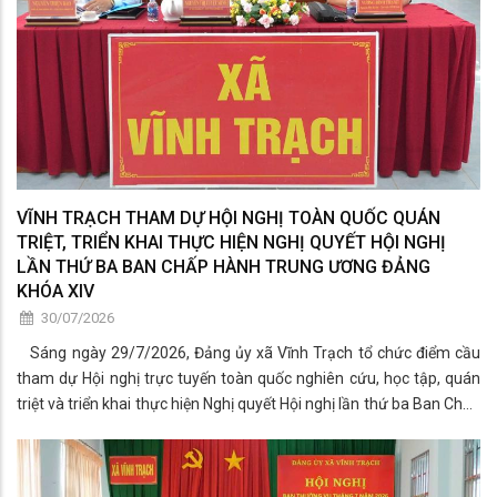
VĨNH TRẠCH THAM DỰ HỘI NGHỊ TOÀN QUỐC QUÁN
TRIỆT, TRIỂN KHAI THỰC HIỆN NGHỊ QUYẾT HỘI NGHỊ
LẦN THỨ BA BAN CHẤP HÀNH TRUNG ƯƠNG ĐẢNG
KHÓA XIV
30/07/2026
Sáng ngày 29/7/2026, Đảng ủy xã Vĩnh Trạch tổ chức điểm cầu
tham dự Hội nghị trực tuyến toàn quốc nghiên cứu, học tập, quán
triệt và triển khai thực hiện Nghị quyết Hội nghị lần thứ ba Ban Chấp
hành Trung ương Đảng khóa XIV.