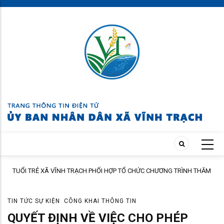
Skip
to
main
content
TUỔI TRẺ XÃ VĨNH TRẠCH PHỐI HỢP TỔ CHỨC CHƯƠNG TRÌNH THĂM
ÀNH
HỎI, TẶNG QUÀ GIA ĐÌNH THÂN NHÂN NGƯỜI CÓ CÔNG
TIN TỨC SỰ KIỆN
CÔNG KHAI THÔNG TIN
QUYẾT ĐỊNH VỀ VIỆC CHO PHÉP