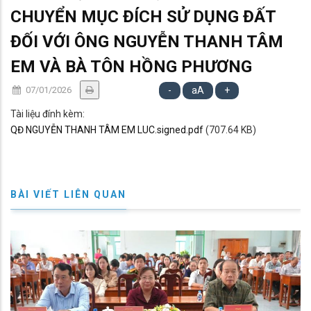
CHUYỂN MỤC ĐÍCH SỬ DỤNG ĐẤT
ĐỐI VỚI ÔNG NGUYỄN THANH TÂM
EM VÀ BÀ TÔN HỒNG PHƯƠNG
07/01/2026
-
aA
+
Tài liệu đính kèm:
QĐ NGUYỄN THANH TÂM EM LUC.signed.pdf
(707.64 KB)
BÀI VIẾT LIÊN QUAN