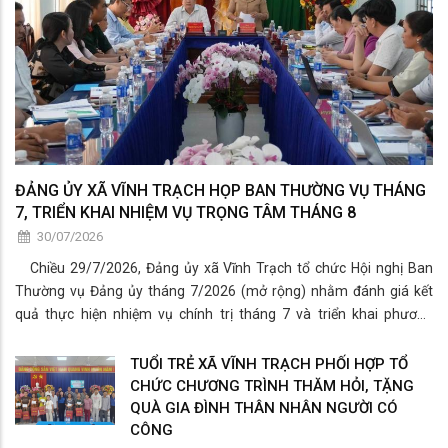
ĐẢNG ỦY XÃ VĨNH TRẠCH HỌP BAN THƯỜNG VỤ THÁNG
7, TRIỂN KHAI NHIỆM VỤ TRỌNG TÂM THÁNG 8
30/07/2026
Chiều 29/7/2026, Đảng ủy xã Vĩnh Trạch tổ chức Hội nghị Ban
Thường vụ Đảng ủy tháng 7/2026 (mở rộng) nhằm đánh giá kết
quả thực hiện nhiệm vụ chính trị tháng 7 và triển khai phương
hướng, nhiệm vụ trọng tâm tháng 8/2026.
TUỔI TRẺ XÃ VĨNH TRẠCH PHỐI HỢP TỔ
CHỨC CHƯƠNG TRÌNH THĂM HỎI, TẶNG
QUÀ GIA ĐÌNH THÂN NHÂN NGƯỜI CÓ
CÔNG