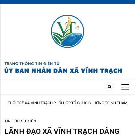
Skip
to
main
content
TUỔI TRẺ XÃ VĨNH TRẠCH PHỐI HỢP TỔ CHỨC CHƯƠNG TRÌNH THĂM
ÀNH
HỎI, TẶNG QUÀ GIA ĐÌNH THÂN NHÂN NGƯỜI CÓ CÔNG
TIN TỨC SỰ KIỆN
LÃNH ĐẠO XÃ VĨNH TRẠCH DÂNG