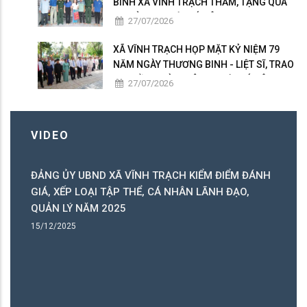
BINH XÃ VĨNH TRẠCH THĂM, TẶNG QUÀ
GIA ĐÌNH NGƯỜI CÓ CÔNG
27/07/2026
XÃ VĨNH TRẠCH HỌP MẶT KỶ NIỆM 79
NĂM NGÀY THƯƠNG BINH - LIỆT SĨ, TRAO
50 PHẦN QUÀ TRI ÂN NGƯỜI CÓ CÔNG
27/07/2026
VIDEO
ĐẢNG ỦY UBND XÃ VĨNH TRẠCH KIỂM ĐIỂM ĐÁNH
C
GIÁ, XẾP LOẠI TẬP THỂ, CÁ NHÂN LÃNH ĐẠO,
C
QUẢN LÝ NĂM 2025
B
15/12/2025
15