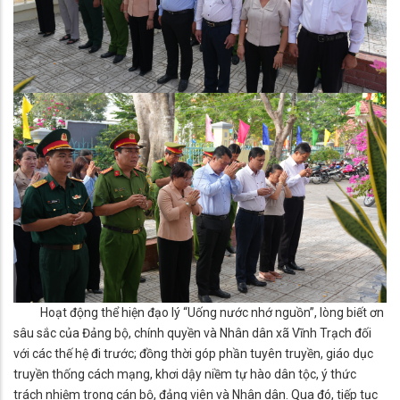
Hoạt động thể hiện đạo lý “Uống nước nhớ nguồn”, lòng biết ơn
sâu sắc của Đảng bộ, chính quyền và Nhân dân xã Vĩnh Trạch đối
với các thế hệ đi trước; đồng thời góp phần tuyên truyền, giáo dục
truyền thống cách mạng, khơi dậy niềm tự hào dân tộc, ý thức
trách nhiệm trong cán bộ, đảng viên và Nhân dân. Qua đó, tiếp tục