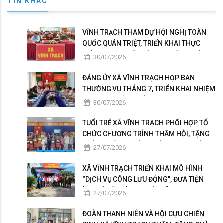
TIN KHÁC
VĨNH TRẠCH THAM DỰ HỘI NGHỊ TOÀN
QUỐC QUÁN TRIỆT, TRIỂN KHAI THỰC
HIỆN NGHỊ QUYẾT HỘI NGHỊ LẦN THỨ BA
30/07/2026
BAN CHẤP HÀNH TRUNG ƯƠNG ĐẢNG
KHÓA XIV
ĐẢNG ỦY XÃ VĨNH TRẠCH HỌP BAN
THƯỜNG VỤ THÁNG 7, TRIỂN KHAI NHIỆM
VỤ TRỌNG TÂM THÁNG 8
30/07/2026
TUỔI TRẺ XÃ VĨNH TRẠCH PHỐI HỢP TỔ
CHỨC CHƯƠNG TRÌNH THĂM HỎI, TẶNG
QUÀ GIA ĐÌNH THÂN NHÂN NGƯỜI CÓ
27/07/2026
CÔNG
XÃ VĨNH TRẠCH TRIỂN KHAI MÔ HÌNH
“DỊCH VỤ CÔNG LƯU ĐỘNG”, ĐƯA TIỆN
ÍCH SỐ ĐẾN GẦN NGƯỜI DÂN
27/07/2026
ĐOÀN THANH NIÊN VÀ HỘI CỰU CHIẾN