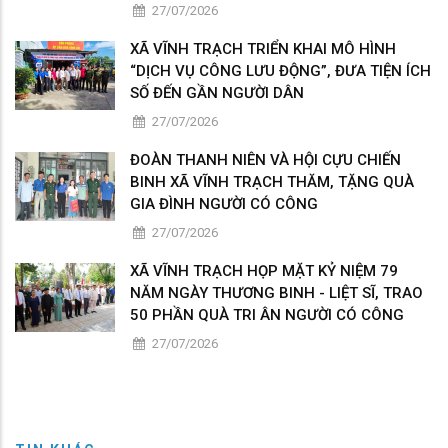
27/07/2026
XÃ VĨNH TRẠCH TRIỂN KHAI MÔ HÌNH
“DỊCH VỤ CÔNG LƯU ĐỘNG”, ĐƯA TIỆN ÍCH
SỐ ĐẾN GẦN NGƯỜI DÂN
27/07/2026
ĐOÀN THANH NIÊN VÀ HỘI CỰU CHIẾN
BINH XÃ VĨNH TRẠCH THĂM, TẶNG QUÀ
GIA ĐÌNH NGƯỜI CÓ CÔNG
27/07/2026
XÃ VĨNH TRẠCH HỌP MẶT KỶ NIỆM 79
NĂM NGÀY THƯƠNG BINH - LIỆT SĨ, TRAO
50 PHẦN QUÀ TRI ÂN NGƯỜI CÓ CÔNG
27/07/2026