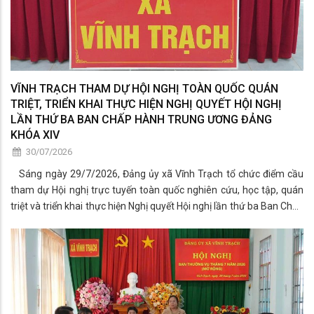
VĨNH TRẠCH THAM DỰ HỘI NGHỊ TOÀN QUỐC QUÁN
TRIỆT, TRIỂN KHAI THỰC HIỆN NGHỊ QUYẾT HỘI NGHỊ
LẦN THỨ BA BAN CHẤP HÀNH TRUNG ƯƠNG ĐẢNG
KHÓA XIV
30/07/2026
Sáng ngày 29/7/2026, Đảng ủy xã Vĩnh Trạch tổ chức điểm cầu
tham dự Hội nghị trực tuyến toàn quốc nghiên cứu, học tập, quán
triệt và triển khai thực hiện Nghị quyết Hội nghị lần thứ ba Ban Chấp
hành Trung ương Đảng khóa XIV.