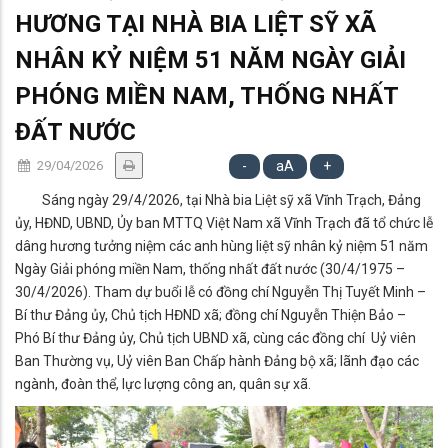
HƯƠNG TẠI NHÀ BIA LIỆT SỸ XÃ
NHÂN KỶ NIỆM 51 NĂM NGÀY GIẢI
PHÓNG MIỀN NAM, THỐNG NHẤT
ĐẤT NƯỚC
29/04/2026
-
aA
+
Sáng ngày 29/4/2026, tại Nhà bia Liệt sỹ xã Vĩnh Trạch, Đảng
ủy, HĐND, UBND, Ủy ban MTTQ Việt Nam xã Vĩnh Trạch đã tổ chức lễ
dâng hương tưởng niệm các anh hùng liệt sỹ nhân kỷ niệm 51 năm
Ngày Giải phóng miền Nam, thống nhất đất nước (30/4/1975 –
30/4/2026). Tham dự buổi lễ có đồng chí Nguyễn Thị Tuyết Minh –
Bí thư Đảng ủy, Chủ tịch HĐND xã; đồng chí Nguyễn Thiện Bảo –
Phó Bí thư Đảng ủy, Chủ tịch UBND xã, cùng các đồng chí Uỷ viên
Ban Thường vụ, Uỷ viên Ban Chấp hành Đảng bộ xã; lãnh đạo các
ngành, đoàn thể, lực lượng công an, quân sự xã.