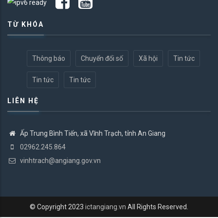
TỪ KHÓA
Thông báo
Chuyển đổi số
Xã hội
Tin tức
Tin tức
Tin tức
LIÊN HỆ
Ấp Trung Bình Tiến, xã Vĩnh Trạch, tỉnh An Giang
02962.245.864
vinhtrach@angiang.gov.vn
© Copyright 2023
ictangiang.vn
All Rights Reserved.