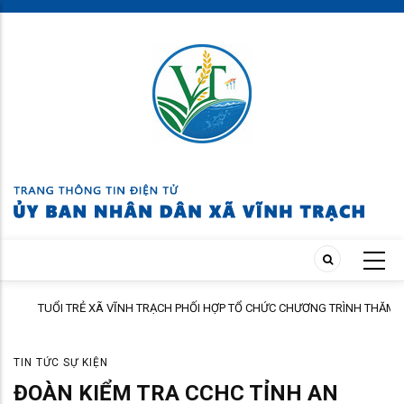
Skip
to
main
content
TUỔI TRẺ XÃ VĨNH TRẠCH PHỐI HỢP TỔ CHỨC CHƯƠNG TRÌNH THĂM
ÀNH
HỎI, TẶNG QUÀ GIA ĐÌNH THÂN NHÂN NGƯỜI CÓ CÔNG
TIN TỨC SỰ KIỆN
ĐOÀN KIỂM TRA CCHC TỈNH AN