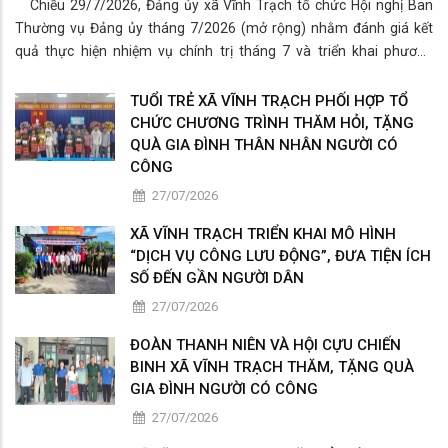
Chiều 29/7/2026, Đảng ủy xã Vĩnh Trạch tổ chức Hội nghị Ban
Thường vụ Đảng ủy tháng 7/2026 (mở rộng) nhằm đánh giá kết
quả thực hiện nhiệm vụ chính trị tháng 7 và triển khai phương
hướng, nhiệm vụ trọng tâm tháng 8/2026.
TUỔI TRẺ XÃ VĨNH TRẠCH PHỐI HỢP TỔ
CHỨC CHƯƠNG TRÌNH THĂM HỎI, TẶNG
QUÀ GIA ĐÌNH THÂN NHÂN NGƯỜI CÓ
CÔNG
27/07/2026
XÃ VĨNH TRẠCH TRIỂN KHAI MÔ HÌNH
“DỊCH VỤ CÔNG LƯU ĐỘNG”, ĐƯA TIỆN ÍCH
SỐ ĐẾN GẦN NGƯỜI DÂN
27/07/2026
ĐOÀN THANH NIÊN VÀ HỘI CỰU CHIẾN
BINH XÃ VĨNH TRẠCH THĂM, TẶNG QUÀ
GIA ĐÌNH NGƯỜI CÓ CÔNG
27/07/2026