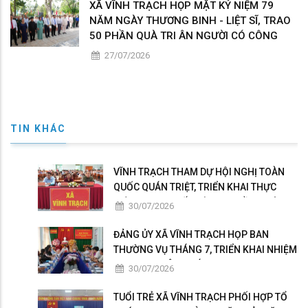
XÃ VĨNH TRẠCH HỌP MẶT KỶ NIỆM 79
NĂM NGÀY THƯƠNG BINH - LIỆT SĨ, TRAO
50 PHẦN QUÀ TRI ÂN NGƯỜI CÓ CÔNG
27/07/2026
TIN KHÁC
VĨNH TRẠCH THAM DỰ HỘI NGHỊ TOÀN
QUỐC QUÁN TRIỆT, TRIỂN KHAI THỰC
HIỆN NGHỊ QUYẾT HỘI NGHỊ LẦN THỨ BA
30/07/2026
BAN CHẤP HÀNH TRUNG ƯƠNG ĐẢNG
KHÓA XIV
ĐẢNG ỦY XÃ VĨNH TRẠCH HỌP BAN
THƯỜNG VỤ THÁNG 7, TRIỂN KHAI NHIỆM
VỤ TRỌNG TÂM THÁNG 8
30/07/2026
TUỔI TRẺ XÃ VĨNH TRẠCH PHỐI HỢP TỔ