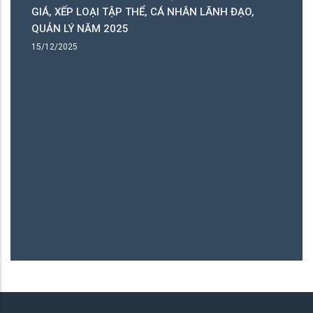
GIÁ, XẾP LOẠI TẬP THỂ, CÁ NHÂN LÃNH ĐẠO,
C
QUẢN LÝ NĂM 2025
B
15/12/2025
15