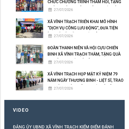
CHỨC CHƯƠNG TRÌNH THĂM HỎI, TẶNG
QUÀ GIA ĐÌNH THÂN NHÂN NGƯỜI CÓ
27/07/2026
CÔNG
XÃ VĨNH TRẠCH TRIỂN KHAI MÔ HÌNH
“DỊCH VỤ CÔNG LƯU ĐỘNG”, ĐƯA TIỆN
ÍCH SỐ ĐẾN GẦN NGƯỜI DÂN
27/07/2026
ĐOÀN THANH NIÊN VÀ HỘI CỰU CHIẾN
BINH XÃ VĨNH TRẠCH THĂM, TẶNG QUÀ
GIA ĐÌNH NGƯỜI CÓ CÔNG
27/07/2026
XÃ VĨNH TRẠCH HỌP MẶT KỶ NIỆM 79
NĂM NGÀY THƯƠNG BINH - LIỆT SĨ, TRAO
50 PHẦN QUÀ TRI ÂN NGƯỜI CÓ CÔNG
27/07/2026
VIDEO
ĐẢNG ỦY UBND XÃ VĨNH TRẠCH KIỂM ĐIỂM ĐÁNH
C