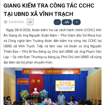
GIANG KIỂM TRA CÔNG TÁC CCHC
TẠI UBND XÃ VĨNH TRẠCH
29/04/2026
-
aA
+
Ngày 28/4/2026, Đoàn kiểm tra cải cách hành chính (CCHC) tỉnh
An Giang do ông Nguyễn Xuân Kiệm – Phó Giám đốc Sở Khoa học
và Công nghệ làm Trưởng đoàn đến kiểm tra công tác CCHC tại
UBND xã Vĩnh Trạch. Tiếp và làm việc với Đoàn có ông Nguyễn
Thiện Bảo – Phó Bí thư Đảng ủy, Chủ tịch UBND xã; ông Phạm Văn
Lập – Ủy viên Ban Thường vụ Đảng ủy, Phó Chủ tịch UBND xã cùng
đại diện các bộ phận chuyên môn.