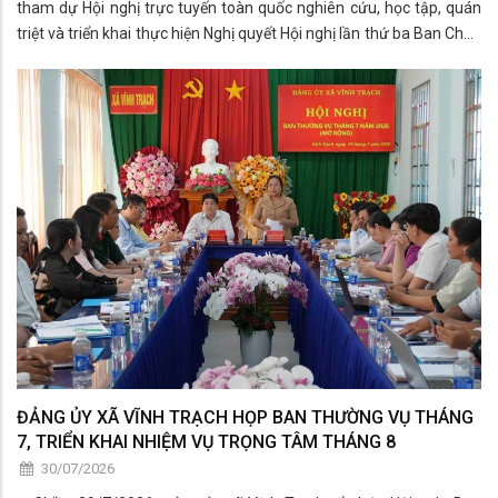
tham dự Hội nghị trực tuyến toàn quốc nghiên cứu, học tập, quán
triệt và triển khai thực hiện Nghị quyết Hội nghị lần thứ ba Ban Chấp
hành Trung ương Đảng khóa XIV.
ĐẢNG ỦY XÃ VĨNH TRẠCH HỌP BAN THƯỜNG VỤ THÁNG
7, TRIỂN KHAI NHIỆM VỤ TRỌNG TÂM THÁNG 8
30/07/2026