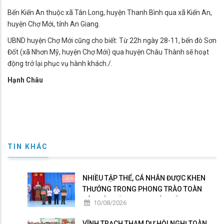
Bến Kiến An thuộc xã Tân Long, huyện Thanh Bình qua xã Kiến An,
huyện Chợ Mới, tỉnh An Giang.
UBND huyện Chợ Mới cũng cho biết: Từ 22h ngày 28-11, bến đò Sơn
Đốt (xã Nhơn Mỹ, huyện Chợ Mới) qua huyện Châu Thành sẽ hoạt
động trở lại phục vụ hành khách./.
Hạnh Châu
TIN KHÁC
NHIỀU TẬP THỂ, CÁ NHÂN ĐƯỢC KHEN
THƯỞNG TRONG PHONG TRÀO TOÀN
DÂN BẢO VỆ AN NINH TỔ QUỐC
10/08/2026
VĨNH TRẠCH THAM DỰ HỘI NGHỊ TOÀN