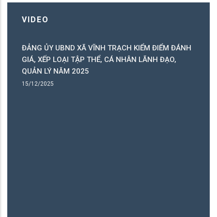
VIDEO
ĐẢNG ỦY UBND XÃ VĨNH TRẠCH KIỂM ĐIỂM ĐÁNH
C
GIÁ, XẾP LOẠI TẬP THỂ, CÁ NHÂN LÃNH ĐẠO,
C
QUẢN LÝ NĂM 2025
B
15/12/2025
15