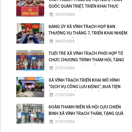
QUỐC QUÁN TRIỆT, TRIỂN KHAI THỰC
HIỆN NGHỊ QUYẾT HỘI NGHỊ LẦN THỨ BA
30/07/2026
BAN CHẤP HÀNH TRUNG ƯƠNG ĐẢNG
KHÓA XIV
ĐẢNG ỦY XÃ VĨNH TRẠCH HỌP BAN
THƯỜNG VỤ THÁNG 7, TRIỂN KHAI NHIỆM
VỤ TRỌNG TÂM THÁNG 8
30/07/2026
TUỔI TRẺ XÃ VĨNH TRẠCH PHỐI HỢP TỔ
CHỨC CHƯƠNG TRÌNH THĂM HỎI, TẶNG
QUÀ GIA ĐÌNH THÂN NHÂN NGƯỜI CÓ
27/07/2026
CÔNG
XÃ VĨNH TRẠCH TRIỂN KHAI MÔ HÌNH
“DỊCH VỤ CÔNG LƯU ĐỘNG”, ĐƯA TIỆN
ÍCH SỐ ĐẾN GẦN NGƯỜI DÂN
27/07/2026
ĐOÀN THANH NIÊN VÀ HỘI CỰU CHIẾN
BINH XÃ VĨNH TRẠCH THĂM, TẶNG QUÀ
GIA ĐÌNH NGƯỜI CÓ CÔNG
27/07/2026