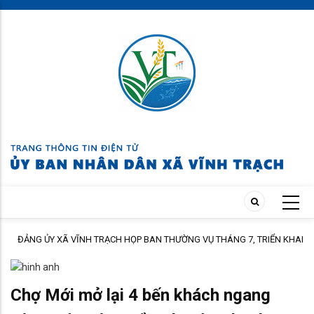
Skip
to
main
content
ĐẢNG ỦY XÃ VĨNH TRẠCH HỌP BAN THƯỜNG VỤ THÁNG 7, TRIỂN KHAI
ÀNH
NHIỆM VỤ TRỌNG TÂM THÁNG 8
Chợ Mới mở lại 4 bến khách ngang