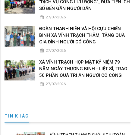
“DỊCH VỤ CÔNG LƯU ĐỘNG”, ĐƯA TIỆN ÍCH
SỐ ĐẾN GẦN NGƯỜI DÂN
27/07/2026
ĐOÀN THANH NIÊN VÀ HỘI CỰU CHIẾN
BINH XÃ VĨNH TRẠCH THĂM, TẶNG QUÀ
GIA ĐÌNH NGƯỜI CÓ CÔNG
27/07/2026
XÃ VĨNH TRẠCH HỌP MẶT KỶ NIỆM 79
NĂM NGÀY THƯƠNG BINH - LIỆT SĨ, TRAO
50 PHẦN QUÀ TRI ÂN NGƯỜI CÓ CÔNG
27/07/2026
TIN KHÁC