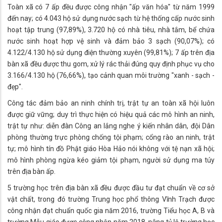
Toàn xã có 7 ấp đều được công nhận "ấp văn hóa" từ năm 1999
đến nay; có 4.043 hộ sử dụng nước sạch từ hệ thống cấp nước sinh
hoạt tập trung (97,89%), 3.720 hộ có nhà tiêu, nhà tắm, bể chứa
nước sinh hoạt hợp vệ sinh và đảm bảo 3 sạch (90,07%); có
4.122/4.130 hộ sử dụng điện thường xuyên (99,81%); 7 ấp trên địa
bàn xã đều được thu gom, xử lý rác thải đúng quy định phục vụ cho
3.166/4.130 hộ (76,66%), tạo cảnh quan môi trường "xanh - sạch -
đẹp".
Công tác đảm bảo an ninh chính trị, trật tự an toàn xã hội luôn
được giữ vững; duy trì thực hiện có hiệu quả các mô hình an ninh,
trật tự như: diễn đàn Công an lắng nghe ý kiến nhân dân, đội Dân
phòng thường trực phòng chống tội phạm; cổng rào an ninh, trật
tự; mô hình tín đồ Phật giáo Hòa Hảo nói không với tệ nạn xã hội;
mô hình phòng ngừa kéo giảm tội phạm, người sử dụng ma túy
trên địa bàn ấp.
5 trường học trên địa bàn xã đều được đầu tư đạt chuẩn về cơ sở
vật chất, trong đó trường Trung học phổ thông Vĩnh Trạch được
công nhận đạt chuẩn quốc gia năm 2016, trường Tiểu học A, B và
trường Mẫu giáo được công nhận năm 2018, nâng tỷ lệ trường học