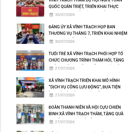
VĨNH TRẠCH THAM DỰ HỘI NGHỊ TOÀN
QUỐC QUÁN TRIỆT, TRIỂN KHAI THỰC
HIỆN NGHỊ QUYẾT HỘI NGHỊ LẦN THỨ BA
30/07/2026
BAN CHẤP HÀNH TRUNG ƯƠNG ĐẢNG
KHÓA XIV
ĐẢNG ỦY XÃ VĨNH TRẠCH HỌP BAN
THƯỜNG VỤ THÁNG 7, TRIỂN KHAI NHIỆM
VỤ TRỌNG TÂM THÁNG 8
30/07/2026
TUỔI TRẺ XÃ VĨNH TRẠCH PHỐI HỢP TỔ
CHỨC CHƯƠNG TRÌNH THĂM HỎI, TẶNG
QUÀ GIA ĐÌNH THÂN NHÂN NGƯỜI CÓ
27/07/2026
CÔNG
XÃ VĨNH TRẠCH TRIỂN KHAI MÔ HÌNH
“DỊCH VỤ CÔNG LƯU ĐỘNG”, ĐƯA TIỆN
ÍCH SỐ ĐẾN GẦN NGƯỜI DÂN
27/07/2026
ĐOÀN THANH NIÊN VÀ HỘI CỰU CHIẾN
BINH XÃ VĨNH TRẠCH THĂM, TẶNG QUÀ
GIA ĐÌNH NGƯỜI CÓ CÔNG
27/07/2026