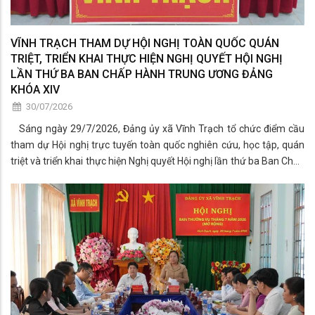
VĨNH TRẠCH THAM DỰ HỘI NGHỊ TOÀN QUỐC QUÁN
TRIỆT, TRIỂN KHAI THỰC HIỆN NGHỊ QUYẾT HỘI NGHỊ
LẦN THỨ BA BAN CHẤP HÀNH TRUNG ƯƠNG ĐẢNG
KHÓA XIV
30/07/2026
Sáng ngày 29/7/2026, Đảng ủy xã Vĩnh Trạch tổ chức điểm cầu
tham dự Hội nghị trực tuyến toàn quốc nghiên cứu, học tập, quán
triệt và triển khai thực hiện Nghị quyết Hội nghị lần thứ ba Ban Chấp
hành Trung ương Đảng khóa XIV.