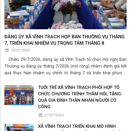
ĐẢNG ỦY XÃ VĨNH TRẠCH HỌP BAN THƯỜNG VỤ THÁNG
7, TRIỂN KHAI NHIỆM VỤ TRỌNG TÂM THÁNG 8
30/07/2026
Chiều 29/7/2026, Đảng ủy xã Vĩnh Trạch tổ chức Hội nghị Ban
Thường vụ Đảng ủy tháng 7/2026 (mở rộng) nhằm đánh giá kết
quả thực hiện nhiệm vụ chính trị tháng 7 và triển khai phương
hướng, nhiệm vụ trọng tâm tháng 8/2026.
TUỔI TRẺ XÃ VĨNH TRẠCH PHỐI HỢP TỔ
CHỨC CHƯƠNG TRÌNH THĂM HỎI, TẶNG
QUÀ GIA ĐÌNH THÂN NHÂN NGƯỜI CÓ
CÔNG
27/07/2026
XÃ VĨNH TRẠCH TRIỂN KHAI MÔ HÌNH