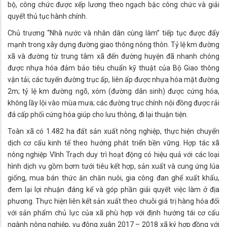
bộ, công chức được xếp lương theo ngạch bậc công chức và giải
quyết thủ tục hành chính.
Chủ trương “Nhà nước và nhân dân cùng làm” tiếp tục được đẩy
mạnh trong xây dựng đường giao thông nông thôn. Tỷ lệ km đường
xã và đường từ trung tâm xã đến đường huyện đã nhanh chóng
được nhựa hóa đảm bảo tiêu chuẩn kỹ thuật của Bộ Giao thông
vận tải; các tuyến đường trục ấp, liên ấp được nhựa hóa mặt đường
2m; tỷ lệ km đường ngõ, xóm (đường dân sinh) được cứng hóa,
không lầy lội vào mùa mưa; các đường trục chính nội đồng được rải
đá cấp phối cứng hóa giúp cho lưu thông, đi lại thuận tiện.
Toàn xã có 1.482 ha đất sản xuất nông nghiệp, thực hiện chuyển
dịch cơ cấu kinh tế theo hướng phát triển bền vững. Hợp tác xã
nông nghiệp Vĩnh Trạch duy trì hoạt động có hiệu quả với các loại
hình dịch vụ gồm bơm tưới tiêu kết hợp, sản xuất và cung ứng lúa
giống, mua bán thức ăn chăn nuôi, gia công đan ghế xuất khẩu,
đem lại lợi nhuận đáng kể và góp phần giải quyết việc làm ở địa
phương. Thực hiện liên kết sản xuất theo chuỗi giá trị hàng hóa đối
với sản phẩm chủ lực của xã phù hợp với định hướng tái cơ cấu
ngành nông nghiệp, vụ đông xuân 2017 – 2018 xã ký hợp đồng với