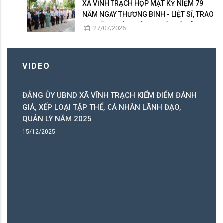
XÃ VĨNH TRẠCH HỌP MẶT KỶ NIỆM 79
NĂM NGÀY THƯƠNG BINH - LIỆT SĨ, TRAO
50 PHẦN QUÀ TRI ÂN NGƯỜI CÓ CÔNG
27/07/2026
VIDEO
ĐIỂM ĐÁNH
CÔNG AN XÃ VĨNH TRẠCH RA QUÂN THỰC HIỆN
H ĐẠO,
CAO ĐIỂM TẤN CÔNG, TRẤN ÁP TỘI PHẠM, ĐẢ
BẢO ANTT
15/12/2025