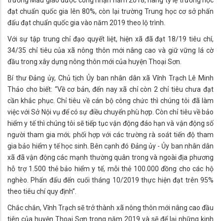
đạt chuẩn quốc gia lên 80%, còn lại trường Trung học cơ sở phấn
đấu đạt chuẩn quốc gia vào năm 2019 theo lộ trình.
Với sự tập trung chỉ đạo quyết liệt, hiện xã đã đạt 18/19 tiêu chí,
34/35 chỉ tiêu của xã nông thôn mới nâng cao và giữ vững lá cờ
đầu trong xây dựng nông thôn mới của huyện Thoại Sơn.
Bí thư Đảng ủy, Chủ tịch Ủy ban nhân dân xã Vĩnh Trạch Lê Minh
Thảo cho biết: “Về cơ bản, đến nay xã chỉ còn 2 chỉ tiêu chưa đạt
cần khắc phục. Chỉ tiêu về cán bộ công chức thì chúng tôi đã làm
việc với Sở Nội vụ để có sự điều chuyển phù hợp. Còn chỉ tiêu về bảo
hiểm y tế thì chúng tôi sẽ tiếp tục vận động đáo hạn và vận động số
người tham gia mới; phối hợp với các trường rà soát tiến độ tham
gia bảo hiểm y tế học sinh. Bên cạnh đó Đảng ủy - Ủy ban nhân dân
xã đã vận động các mạnh thường quân trong và ngoài địa phương
hỗ trợ 1.500 thẻ bảo hiểm y tế, mỗi thẻ 100.000 đồng cho các hộ
nghèo. Phấn đấu đến cuối tháng 10/2019 thực hiện đạt trên 95%
theo tiêu chí quy định”.
Chắc chắn, Vĩnh Trạch sẽ trở thành xã nông thôn mới nâng cao đầu
tiên của huyện Thoại Sơn trong năm 2019 và sẽ để lại những kinh