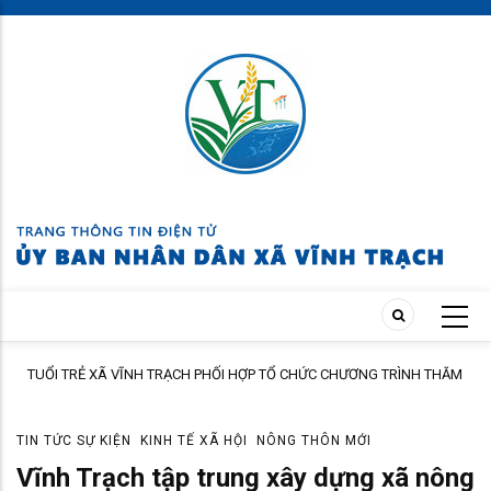
Skip
to
main
content
Ổ CHỨC CHƯƠNG TRÌNH THĂM
ĐẢNG ỦY XÃ VĨNH TRẠCH HỌP BAN THƯỜNG 
 NGƯỜI CÓ CÔNG
NHIỆM VỤ TRỌNG TÂM THÁNG 8
TIN TỨC SỰ KIỆN
KINH TẾ XÃ HỘI
NÔNG THÔN MỚI
Vĩnh Trạch tập trung xây dựng xã nông