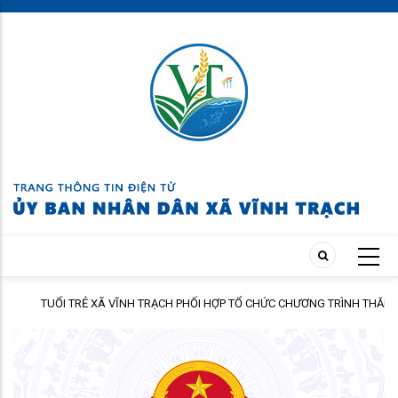
Skip
to
main
content
TUỔI TRẺ XÃ VĨNH TRẠCH PHỐI HỢP TỔ CHỨC CHƯƠNG TRÌNH THĂM
ÀNH
HỎI, TẶNG QUÀ GIA ĐÌNH THÂN NHÂN NGƯỜI CÓ CÔNG