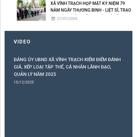
XÃ VĨNH TRẠCH HỌP MẶT KỶ NIỆM 79
NĂM NGÀY THƯƠNG BINH - LIỆT SĨ, TRAO
50 PHẦN QUÀ TRI ÂN NGƯỜI CÓ CÔNG
27/07/2026
VIDEO
ĐẢNG ỦY UBND XÃ VĨNH TRẠCH KIỂM ĐIỂM ĐÁNH
C
GIÁ, XẾP LOẠI TẬP THỂ, CÁ NHÂN LÃNH ĐẠO,
C
QUẢN LÝ NĂM 2025
B
15/12/2025
15