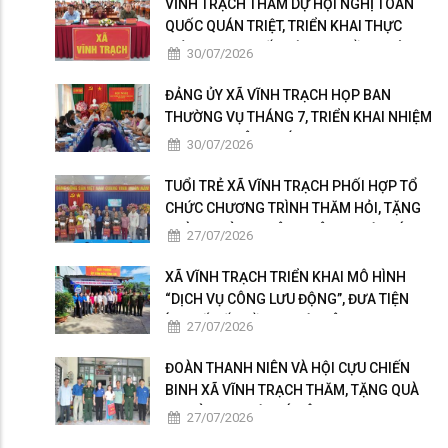
Chánh, Vĩnh Khánh (Thoại Sơn), phía bắc: giáp xã Vĩnh Thành
VĨNH TRẠCH THAM DỰ HỘI NGHỊ TOÀN
(Châu Thành tỉnh an Giang).
QUỐC QUÁN TRIỆT, TRIỂN KHAI THỰC
HIỆN NGHỊ QUYẾT HỘI NGHỊ LẦN THỨ BA
30/07/2026
BAN CHẤP HÀNH TRUNG ƯƠNG ĐẢNG
KHÓA XIV
ĐẢNG ỦY XÃ VĨNH TRẠCH HỌP BAN
THƯỜNG VỤ THÁNG 7, TRIỂN KHAI NHIỆM
VỤ TRỌNG TÂM THÁNG 8
30/07/2026
TUỔI TRẺ XÃ VĨNH TRẠCH PHỐI HỢP TỔ
CHỨC CHƯƠNG TRÌNH THĂM HỎI, TẶNG
QUÀ GIA ĐÌNH THÂN NHÂN NGƯỜI CÓ
27/07/2026
CÔNG
XÃ VĨNH TRẠCH TRIỂN KHAI MÔ HÌNH
“DỊCH VỤ CÔNG LƯU ĐỘNG”, ĐƯA TIỆN
ÍCH SỐ ĐẾN GẦN NGƯỜI DÂN
27/07/2026
ĐOÀN THANH NIÊN VÀ HỘI CỰU CHIẾN
BINH XÃ VĨNH TRẠCH THĂM, TẶNG QUÀ
GIA ĐÌNH NGƯỜI CÓ CÔNG
27/07/2026