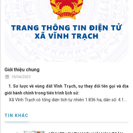
Giới thiệu chung
19/04/2023
1. Sơ lược về vùng đất Vĩnh Trạch, sự thay đổi tên gọi và địa
giới hành chính trong tiến trình lịch sử:
Xã Vĩnh Trạch có tổng diện tích tự nhiên 1.836 ha, dân số: 4.129
hộ, 16.502 người, chia thành 07 ấp: (1) ấp Vĩnh Tây, (2) Vĩnh An, (3)
Vĩnh Trung, (4) Trung Bình Tiến, (5) Trung Bình Nhất, (6) Trung Bình
TIN KHÁC
Nhì, (7) Tây Bình; với vị trí địa lý phía đông: giáp thị trấn Phú Hoà,
phía tây: giáp xã Vĩnh Phú, Định Thành, phía nam: giáp xã Vĩnh